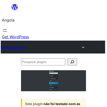
Saltar
para
Angola
o
conteúdo
Get WordPress
Plugin Directory
Pesquisar
plugins
Este plugin
não foi testado com as