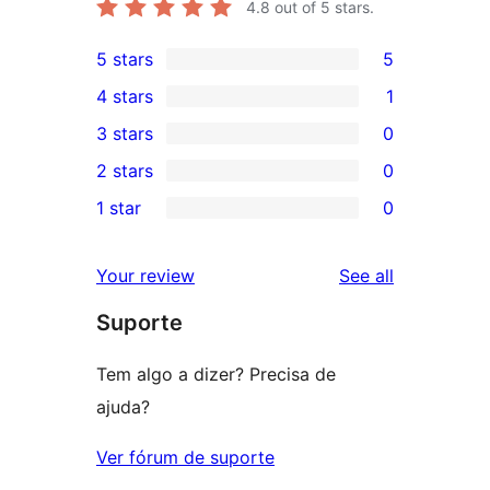
4.8
out of 5 stars.
5 stars
5
5
4 stars
1
5-
1
3 stars
0
star
4-
0
2 stars
0
reviews
star
3-
0
1 star
0
review
star
2-
0
reviews
star
1-
reviews
Your review
See all
reviews
star
Suporte
reviews
Tem algo a dizer? Precisa de
ajuda?
Ver fórum de suporte