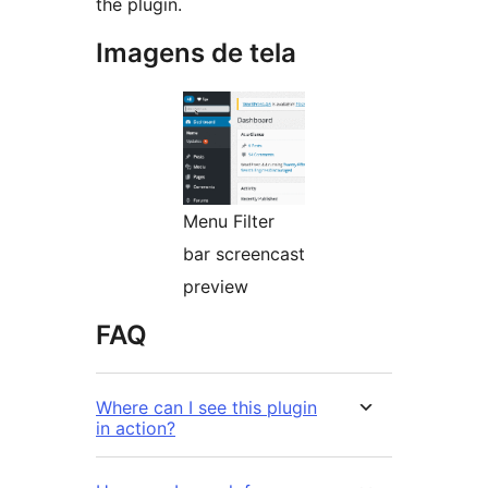
the plugin.
Imagens de tela
Menu Filter
bar screencast
preview
FAQ
Where can I see this plugin
in action?