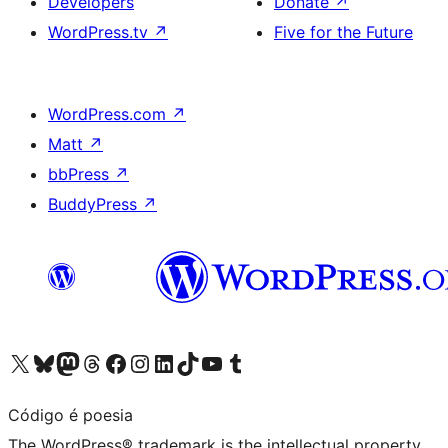
Developers
Donate
↗
WordPress.tv
↗
Five for the Future
WordPress.com
↗
Matt
↗
bbPress
↗
BuddyPress
↗
Visit our X (formerly Twitter) account
Visit our Bluesky account
Visit our Mastodon account
Visit our Threads account
Visit our Facebook page
Visit our Instagram account
Visit our LinkedIn account
Visit our TikTok account
Visit our YouTube channel
Visit our Tumblr account
Código é poesia
The WordPress® trademark is the intellectual property