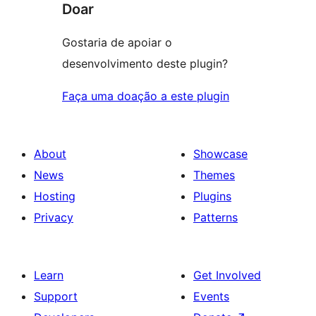
Doar
Gostaria de apoiar o
desenvolvimento deste plugin?
Faça uma doação a este plugin
About
Showcase
News
Themes
Hosting
Plugins
Privacy
Patterns
Learn
Get Involved
Support
Events