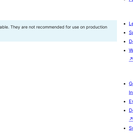
L
stable. They are not recommended for use on production
S
D
W
G
I
E
D
S