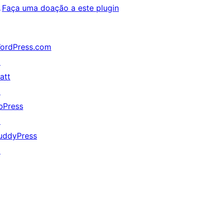
↗
Faça uma doação a este plugin
ordPress.com
↗
att
↗
bPress
↗
uddyPress
↗