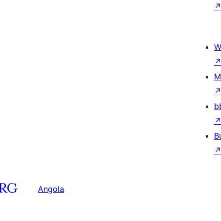
W
M
b
B
Angola