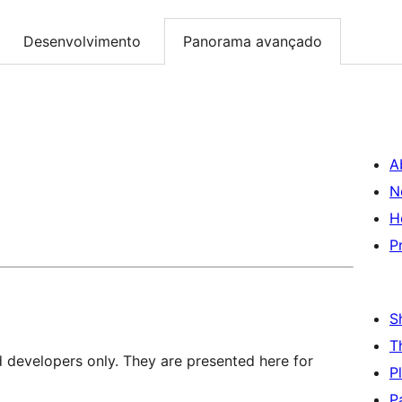
Desenvolvimento
Panorama avançado
A
N
H
P
S
T
d developers only. They are presented here for
P
P