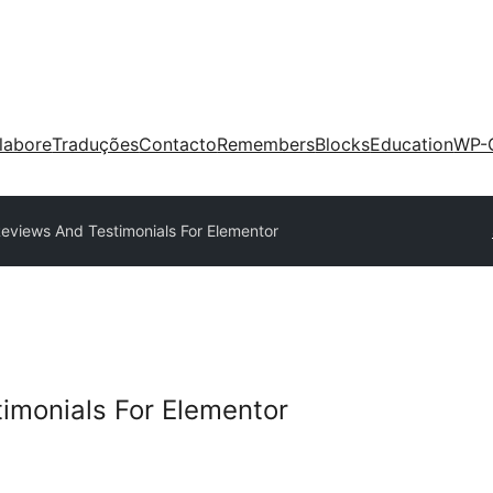
labore
Traduções
Contacto
Remembers
Blocks
Education
WP-
Reviews And Testimonials For Elementor
imonials For Elementor