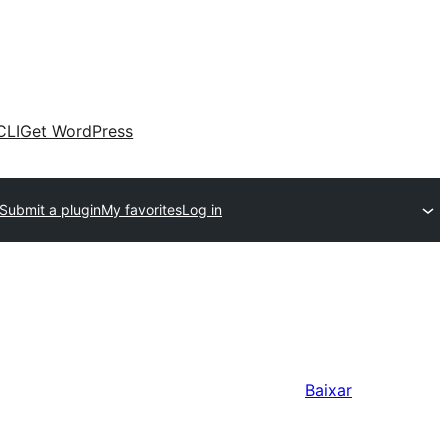
CLI
Get WordPress
Submit a plugin
My favorites
Log in
Baixar