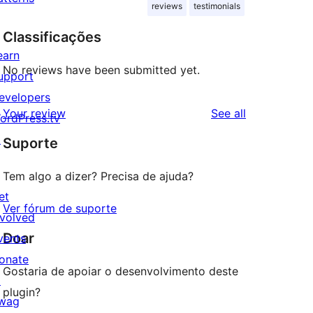
reviews
testimonials
Classificações
earn
No reviews have been submitted yet.
upport
evelopers
reviews
Your review
See all
ordPress.tv
↗
Suporte
Tem algo a dizer? Precisa de ajuda?
et
Ver fórum de suporte
nvolved
Doar
vents
onate
Gostaria de apoiar o desenvolvimento deste
↗
plugin?
wag