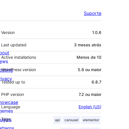
Suporte
Meta
Version
1.0.6
Last updated
3 meses
atrás
bout
Active installations
Menos de 10
ews
osting
WordPress version
5.6 ou maior
rivacy
Tested up to
6.8.7
PHP version
7.2 ou maior
howcase
Language
English (US)
hemes
lugins
Tags
api
carousel
elementor
atterns