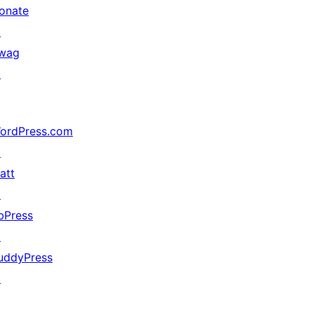
onate
↗
wag
↗
ordPress.com
↗
att
↗
bPress
↗
uddyPress
↗