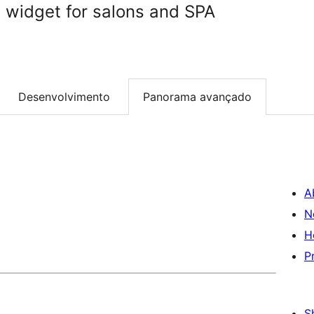
 widget for salons and SPA
Desenvolvimento
Panorama avançado
A
N
H
P
S