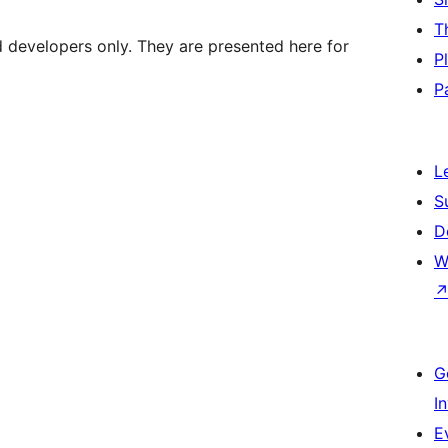
T
d developers only. They are presented here for
P
P
L
S
D
W
G
I
E