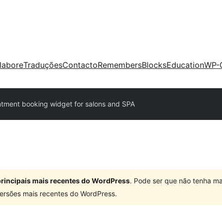
labore
Traduções
Contacto
Remembers
Blocks
Education
WP-
tment booking widget for salons and SPA
 principais mais recentes do WordPress
. Pode ser que não tenha ma
ersões mais recentes do WordPress.