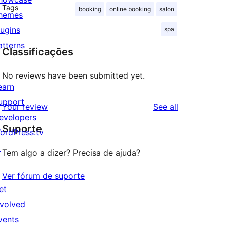
Tags
booking
online booking
salon
hemes
lugins
spa
atterns
Classificações
No reviews have been submitted yet.
earn
upport
reviews
Your review
See all
evelopers
Suporte
ordPress.tv
↗
Tem algo a dizer? Precisa de ajuda?
Ver fórum de suporte
et
nvolved
vents