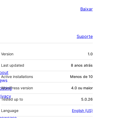
Baixar
Suporte
Meta
Version
1.0
Last updated
8 anos
atrás
bout
Active installations
Menos de 10
ews
osting
WordPress version
4.0 ou maior
rivacy
Tested up to
5.0.26
Language
English (US)
howcase