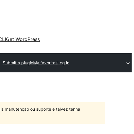
CLI
Get WordPress
Submit a plugin
My favorites
Log in
is manutenção ou suporte e talvez tenha