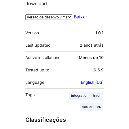
download.
Baixar
Meta
Version
1.0.1
Last updated
2 anos
atrás
Active installations
Menos de 10
Tested up to
6.5.9
Language
English (US)
Tags
integration
tryon
virtual
VR
Classificações