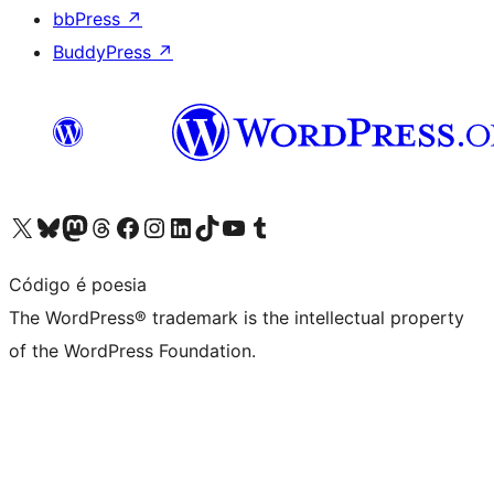
bbPress
↗
BuddyPress
↗
Visit our X (formerly Twitter) account
Visit our Bluesky account
Visit our Mastodon account
Visit our Threads account
Visit our Facebook page
Visit our Instagram account
Visit our LinkedIn account
Visit our TikTok account
Visit our YouTube channel
Visit our Tumblr account
Código é poesia
The WordPress® trademark is the intellectual property
of the WordPress Foundation.