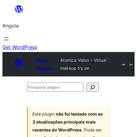
Saltar
para
Angola
o
conteúdo
Get WordPress
Plugin
Atomica Vision – Virtual
Directory
makeup try on
Pesquisar
plugins
Este plugin
não foi testado com as
3 atualizações principais mais
recentes do WordPress
. Pode ser