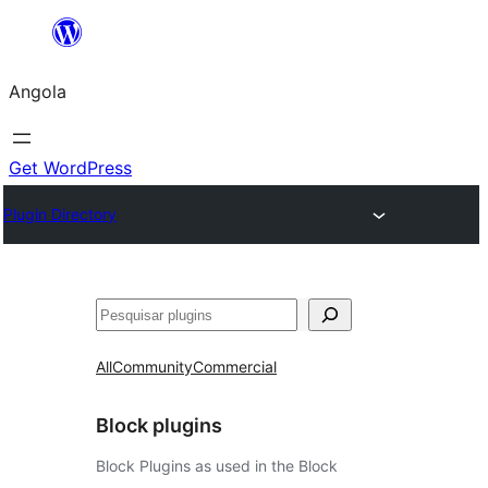
Saltar
para
Angola
o
conteúdo
Get WordPress
Plugin Directory
Pesquisar
All
Community
Commercial
Block plugins
Block Plugins as used in the Block