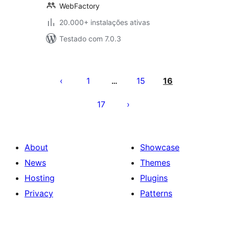
WebFactory
20.000+ instalações ativas
Testado com 7.0.3
Posts
pagination
1
15
16
…
17
About
Showcase
News
Themes
Hosting
Plugins
Privacy
Patterns