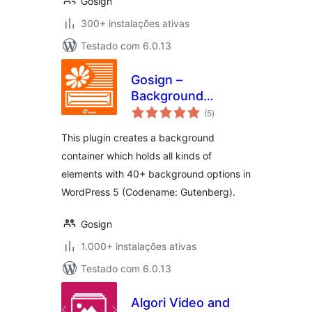
Gosign
300+ instalações ativas
Testado com 6.0.13
Gosign –
Background
avaliações
Container Block
(5
)
totais
This plugin creates a background
container which holds all kinds of
elements with 40+ background options in
WordPress 5 (Codename: Gutenberg).
Gosign
1.000+ instalações ativas
Testado com 6.0.13
Algori Video and