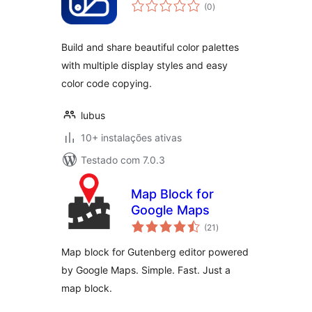
avaliações
(0
)
totais
Build and share beautiful color palettes
with multiple display styles and easy
color code copying.
lubus
10+ instalações ativas
Testado com 7.0.3
Map Block for
Google Maps
avaliações
(21
)
totais
Map block for Gutenberg editor powered
by Google Maps. Simple. Fast. Just a
map block.