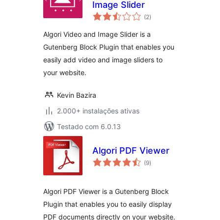
Image Slider
avaliações
(2
)
totais
Algori Video and Image Slider is a
Gutenberg Block Plugin that enables you
easily add video and image sliders to
your website.
Kevin Bazira
2.000+ instalações ativas
Testado com 6.0.13
Algori PDF Viewer
avaliações
(9
)
totais
Algori PDF Viewer is a Gutenberg Block
Plugin that enables you to easily display
PDF documents directly on your website.