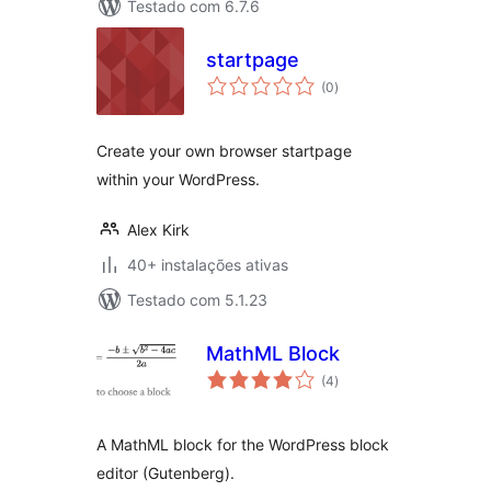
Testado com 6.7.6
startpage
avaliações
(0
)
totais
Create your own browser startpage
within your WordPress.
Alex Kirk
40+ instalações ativas
Testado com 5.1.23
MathML Block
avaliações
(4
)
totais
A MathML block for the WordPress block
editor (Gutenberg).