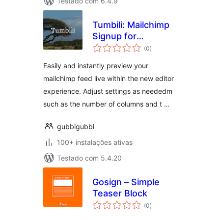
Testado com 6.4.9
Tumbili: Mailchimp
Signup for
avaliações
Gutenberg
(0
)
totais
Easily and instantly preview your
mailchimp feed live within the new editor
experience. Adjust settings as neededm
such as the number of columns and t …
gubbigubbi
100+ instalações ativas
Testado com 5.4.20
Gosign – Simple
Teaser Block
avaliações
(0
)
totais