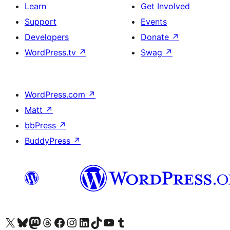
Learn
Get Involved
Support
Events
Developers
Donate
↗
WordPress.tv
↗
Swag
↗
WordPress.com
↗
Matt
↗
bbPress
↗
BuddyPress
↗
Visit our X (formerly Twitter) account
Visit our Bluesky account
Visit our Mastodon account
Visit our Threads account
Visit our Facebook page
Visit our Instagram account
Visit our LinkedIn account
Visit our TikTok account
Visit our YouTube channel
Visit our Tumblr account