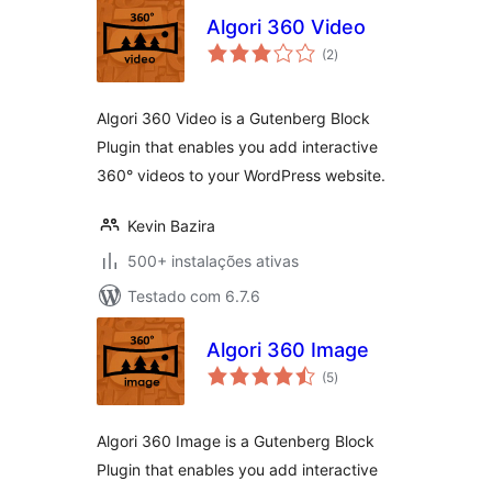
Algori 360 Video
avaliações
(2
)
totais
Algori 360 Video is a Gutenberg Block
Plugin that enables you add interactive
360° videos to your WordPress website.
Kevin Bazira
500+ instalações ativas
Testado com 6.7.6
Algori 360 Image
avaliações
(5
)
totais
Algori 360 Image is a Gutenberg Block
Plugin that enables you add interactive