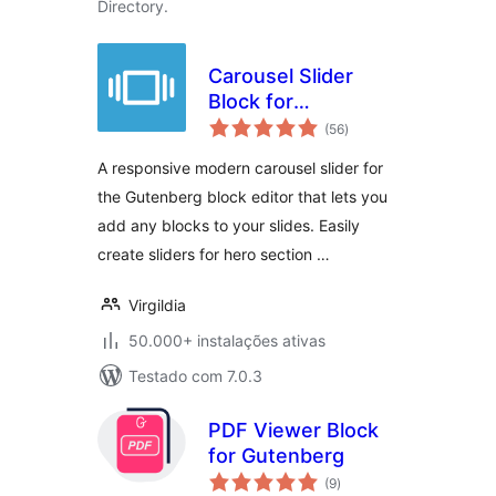
Directory.
Carousel Slider
Block for
avaliações
Gutenberg
(56
)
totais
A responsive modern carousel slider for
the Gutenberg block editor that lets you
add any blocks to your slides. Easily
create sliders for hero section …
Virgildia
50.000+ instalações ativas
Testado com 7.0.3
PDF Viewer Block
for Gutenberg
avaliações
(9
)
totais