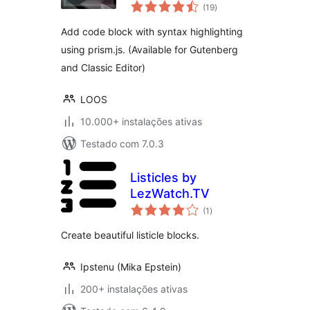
avaliações
(19
)
totais
Add code block with syntax highlighting
using prism.js. (Available for Gutenberg
and Classic Editor)
LOOS
10.000+ instalações ativas
Testado com 7.0.3
Listicles by
LezWatch.TV
avaliações
(1
)
totais
Create beautiful listicle blocks.
Ipstenu (Mika Epstein)
200+ instalações ativas