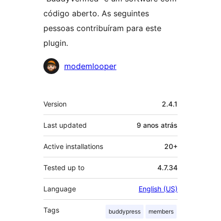
código aberto. As seguintes
pessoas contribuíram para este
plugin.
Contribuidores
modemlooper
Meta
Version
2.4.1
Last updated
9 anos
atrás
Active installations
20+
Tested up to
4.7.34
Language
English (US)
Tags
buddypress
members