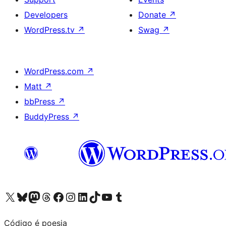
Developers
Donate
↗
WordPress.tv
↗
Swag
↗
WordPress.com
↗
Matt
↗
bbPress
↗
BuddyPress
↗
Visit our X (formerly Twitter) account
Visit our Bluesky account
Visit our Mastodon account
Visit our Threads account
Visit our Facebook page
Visit our Instagram account
Visit our LinkedIn account
Visit our TikTok account
Visit our YouTube channel
Visit our Tumblr account
Código é poesia