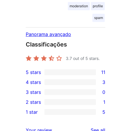
moderation
profile
spam
Panorama avançado
Classificações
3.7
out of 5 stars.
5 stars
11
11
4 stars
3
5-
3
3 stars
0
star
4-
0
2 stars
1
reviews
star
3-
1
1 star
5
reviews
star
2-
5
reviews
star
1-
reviews
Your review
See all