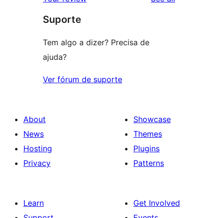
review
star
Suporte
reviews
Tem algo a dizer? Precisa de
ajuda?
Ver fórum de suporte
About
Showcase
News
Themes
Hosting
Plugins
Privacy
Patterns
Learn
Get Involved
Support
Events