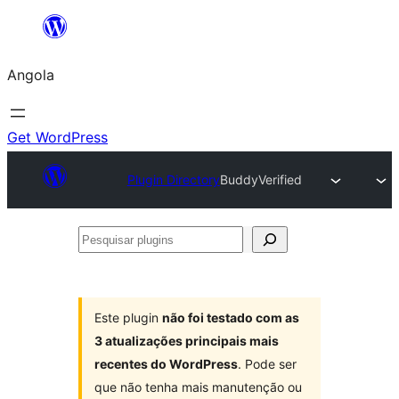
Saltar
para
Angola
o
conteúdo
Get WordPress
Plugin Directory
BuddyVerified
Pesquisar
plugins
Este plugin
não foi testado com as
3 atualizações principais mais
recentes do WordPress
. Pode ser
que não tenha mais manutenção ou