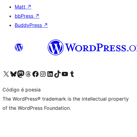
Matt
↗
bbPress
↗
BuddyPress
↗
Visit our X (formerly Twitter) account
Visit our Bluesky account
Visit our Mastodon account
Visit our Threads account
Visit our Facebook page
Visit our Instagram account
Visit our LinkedIn account
Visit our TikTok account
Visit our YouTube channel
Visit our Tumblr account
Código é poesia
The WordPress® trademark is the intellectual property
of the WordPress Foundation.