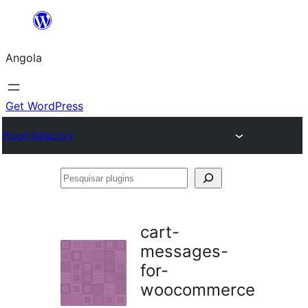
Saltar
para
Angola
o
conteúdo
Get WordPress
Plugin Directory
Pesquisar
plugins
cart-
messages-
for-
woocommerce