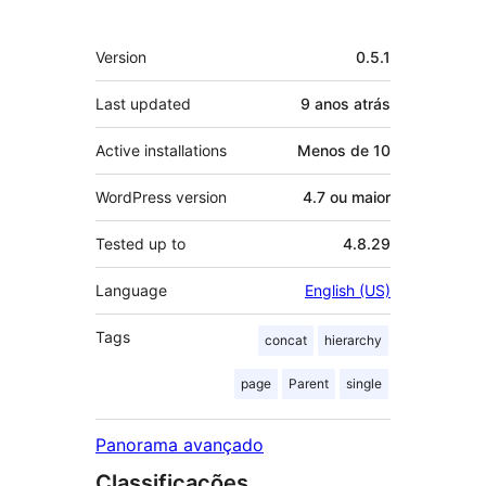
Meta
Version
0.5.1
Last updated
9 anos
atrás
Active installations
Menos de 10
WordPress version
4.7 ou maior
Tested up to
4.8.29
Language
English (US)
Tags
concat
hierarchy
page
Parent
single
Panorama avançado
Classificações