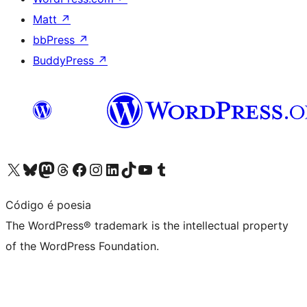
Matt
↗
bbPress
↗
BuddyPress
↗
Visit our X (formerly Twitter) account
Visit our Bluesky account
Visit our Mastodon account
Visit our Threads account
Visit our Facebook page
Visit our Instagram account
Visit our LinkedIn account
Visit our TikTok account
Visit our YouTube channel
Visit our Tumblr account
Código é poesia
The WordPress® trademark is the intellectual property
of the WordPress Foundation.