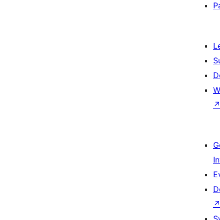
P
L
S
D
W
G
I
E
D
S