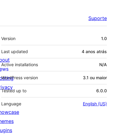
Suporte
Meta
Version
1.0
Last updated
4 anos
atrás
bout
Active installations
N/A
ews
osting
WordPress version
3.1 ou maior
rivacy
Tested up to
6.0.0
Language
English (US)
howcase
hemes
lugins