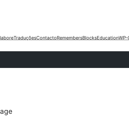
labore
Traduções
Contacto
Remembers
Blocks
Education
WP-
page