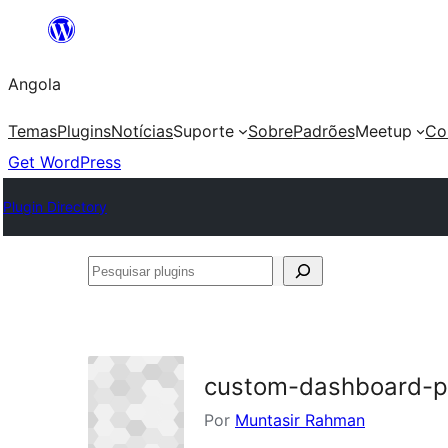
Saltar
para
Angola
o
conteúdo
Temas
Plugins
Notícias
Suporte
Sobre
Padrões
Meetup
Co
Get WordPress
Plugin Directory
Pesquisar
plugins
custom-dashboard-
Por
Muntasir Rahman