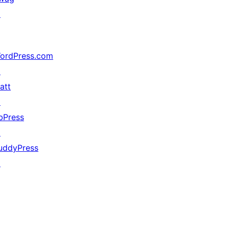
↗
ordPress.com
↗
att
↗
bPress
↗
uddyPress
↗