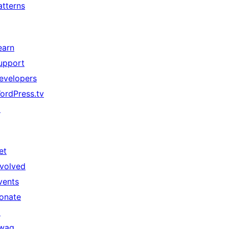
atterns
earn
upport
evelopers
ordPress.tv
↗
et
nvolved
vents
onate
↗
wag