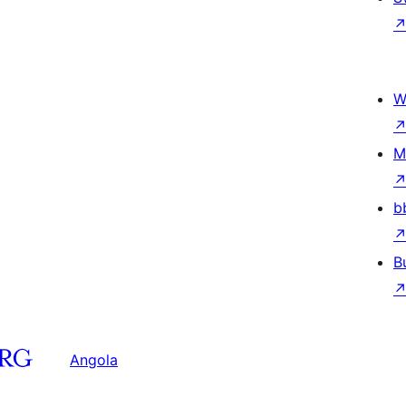
W
M
b
B
Angola