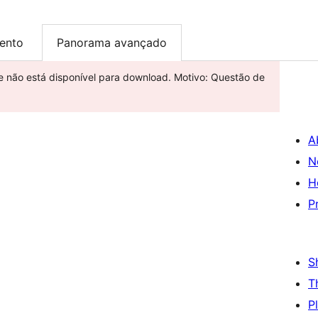
ento
Panorama avançado
 e não está disponível para download. Motivo: Questão de
A
N
H
P
S
T
P