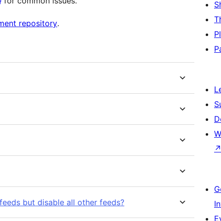
Q
for common issues.
S
T
ent repository
.
P
P
L
S
D
W
G
eeds but disable all other feeds?
I
E