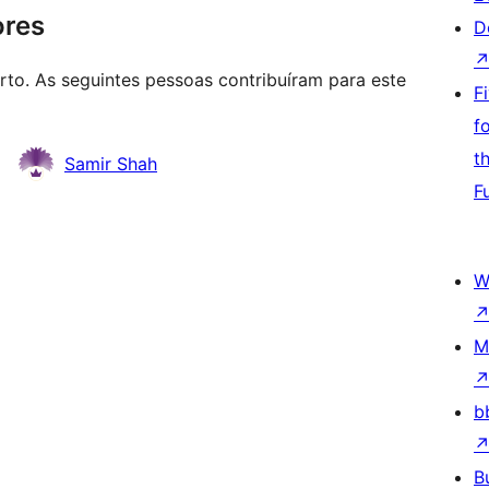
ores
D
to. As seguintes pessoas contribuíram para este
F
f
t
Samir Shah
F
W
M
b
B