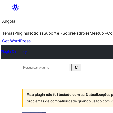
Saltar
para
Angola
o
conteúdo
Temas
Plugins
Notícias
Suporte
Sobre
Padrões
Meetup
Co
Get WordPress
Plugin Directory
Pesquisar
plugins
Este plugin
não foi testado com as 3 atualizações
problemas de compatibilidade quando usado com v