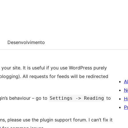
Desenvolvimento
our site. It is useful if you use WordPress purely
ogging). All requests for feeds will be redirected
A
N
gin’s behaviour – go to
to
Settings -> Reading
H
P
, please use the plugin support forum. I can’t fix it