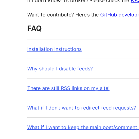
if I don’t know it’s broken! Please check the
FA
Want to contribute? Here’s the
GitHub developm
FAQ
Installation Instructions
Why should I disable feeds?
There are still RSS links on my site!
What if I don’t want to redirect feed requests?
What if I want to keep the main post/comment f