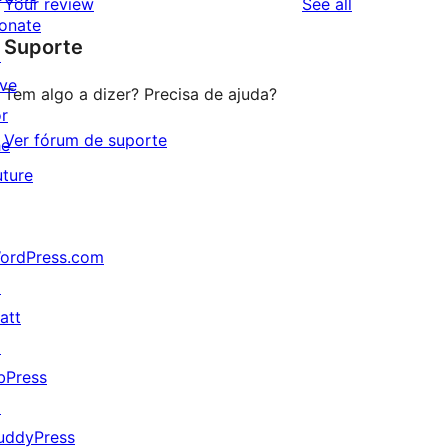
reviews
Your review
See all
reviews
star
onate
Suporte
reviews
↗
ive
Tem algo a dizer? Precisa de ajuda?
or
Ver fórum de suporte
he
uture
ordPress.com
↗
att
↗
bPress
↗
uddyPress