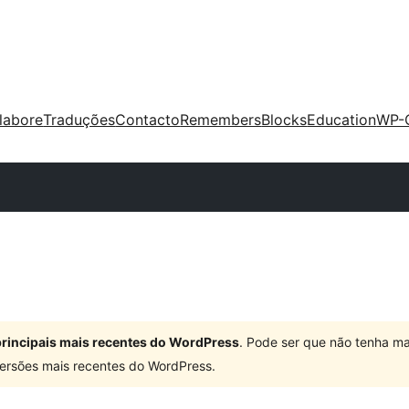
labore
Traduções
Contacto
Remembers
Blocks
Education
WP-
 principais mais recentes do WordPress
. Pode ser que não tenha ma
ersões mais recentes do WordPress.