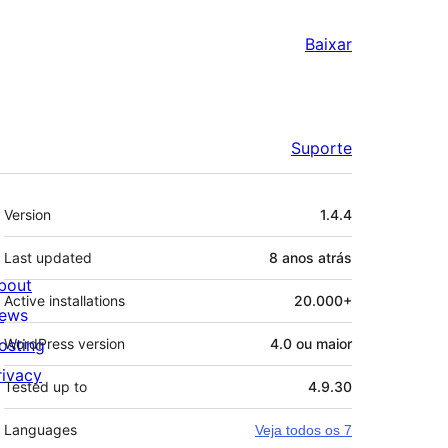
Baixar
Suporte
Meta
Version
1.4.4
Last updated
8 anos
atrás
bout
Active installations
20.000+
ews
osting
WordPress version
4.0 ou maior
rivacy
Tested up to
4.9.30
Languages
Veja todos os 7