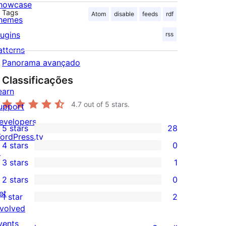
howcase
Tags
Atom
disable
feeds
rdf
hemes
lugins
rss
atterns
Panorama avançado
Classificações
earn
4.7
out of 5 stars.
upport
evelopers
5 stars
28
28
ordPress.tv
4 stars
0
5-
↗
0
3 stars
1
star
4-
1
2 stars
0
reviews
star
3-
0
et
1 star
2
reviews
star
2-
2
nvolved
review
star
1-
vents