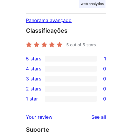
web analytics
Panorama avançado
Classificações
5
out of 5 stars.
5 stars
1
1
4 stars
0
5-
0
3 stars
0
star
4-
0
2 stars
0
review
star
3-
0
1 star
0
reviews
star
2-
0
reviews
star
1-
reviews
Your review
See all
reviews
star
Suporte
reviews