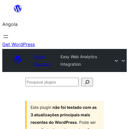
Saltar
para
Angola
o
conteúdo
Get WordPress
Plugin
Easy Web Analytics
Directory
Integration
Pesquisar
plugins
Este plugin
não foi testado com as
3 atualizações principais mais
recentes do WordPress
. Pode ser