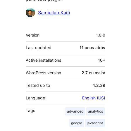
Contribuidores
Samiullah Kaifi
Meta
Version
1.0.0
Last updated
11 anos
atrás
Active installations
10+
WordPress version
2.7 ou maior
Tested up to
4.2.39
Language
English (US)
Tags
advanced
analytics
google
javascript