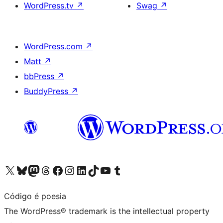
WordPress.tv
↗
Swag
↗
WordPress.com
↗
Matt
↗
bbPress
↗
BuddyPress
↗
Visit our X (formerly Twitter) account
Visit our Bluesky account
Visit our Mastodon account
Visit our Threads account
Visit our Facebook page
Visit our Instagram account
Visit our LinkedIn account
Visit our TikTok account
Visit our YouTube channel
Visit our Tumblr account
Código é poesia
The WordPress® trademark is the intellectual property