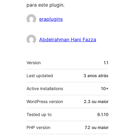
para este plugin.
Contribuidores
eraplugins
Abdelrahman Hani Fazza
Meta
Version
1.1
Last updated
3 anos
atrás
Active installations
10+
WordPress version
2.3 ou maior
Tested up to
6.1.10
PHP version
7.2 ou maior