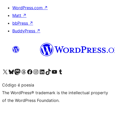
WordPress.com
↗
Matt
↗
bbPress
↗
BuddyPress
↗
Visit our X (formerly Twitter) account
Visit our Bluesky account
Visit our Mastodon account
Visit our Threads account
Visit our Facebook page
Visit our Instagram account
Visit our LinkedIn account
Visit our TikTok account
Visit our YouTube channel
Visit our Tumblr account
Código é poesia
The WordPress® trademark is the intellectual property
of the WordPress Foundation.