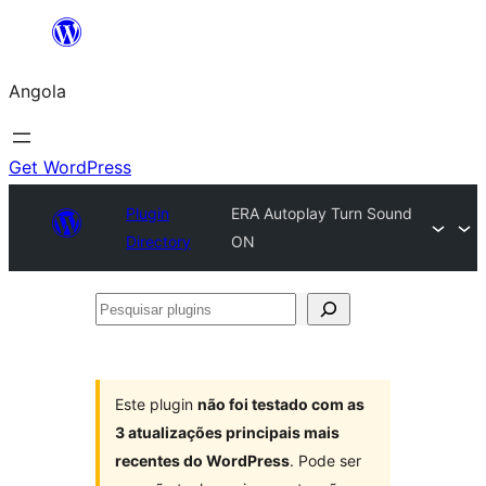
Saltar
para
Angola
o
conteúdo
Get WordPress
Plugin
ERA Autoplay Turn Sound
Directory
ON
Pesquisar
plugins
Este plugin
não foi testado com as
3 atualizações principais mais
recentes do WordPress
. Pode ser