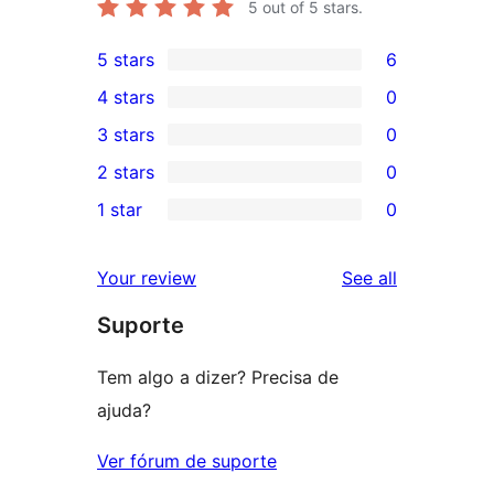
5
out of 5 stars.
5 stars
6
6
4 stars
0
5-
0
3 stars
0
star
4-
0
2 stars
0
reviews
star
3-
0
1 star
0
reviews
star
2-
0
reviews
star
1-
reviews
Your review
See all
reviews
star
Suporte
reviews
Tem algo a dizer? Precisa de
ajuda?
Ver fórum de suporte