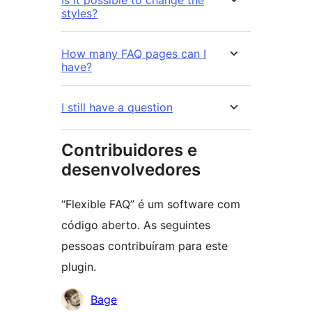
Is it possible to change the
styles?
How many FAQ pages can I
have?
I still have a question
Contribuidores e
desenvolvedores
“Flexible FAQ” é um software com
código aberto. As seguintes
pessoas contribuíram para este
plugin.
Contribuidores
Bage