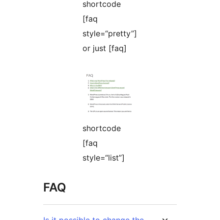
shortcode
[faq
style=“pretty”]
or just [faq]
shortcode
[faq
style=“list”]
FAQ