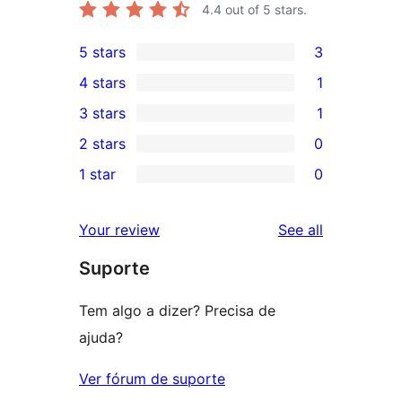
4.4
out of 5 stars.
5 stars
3
3
4 stars
1
5-
1
3 stars
1
star
4-
1
2 stars
0
reviews
star
3-
0
1 star
0
review
star
2-
0
review
star
1-
reviews
Your review
See all
reviews
star
Suporte
reviews
Tem algo a dizer? Precisa de
ajuda?
Ver fórum de suporte