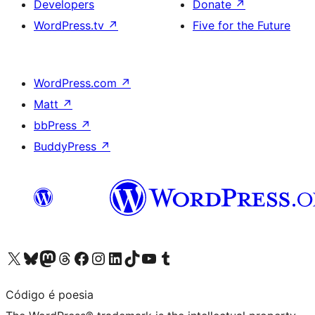
Developers
Donate
↗
WordPress.tv
↗
Five for the Future
WordPress.com
↗
Matt
↗
bbPress
↗
BuddyPress
↗
Visit our X (formerly Twitter) account
Visit our Bluesky account
Visit our Mastodon account
Visit our Threads account
Visit our Facebook page
Visit our Instagram account
Visit our LinkedIn account
Visit our TikTok account
Visit our YouTube channel
Visit our Tumblr account
Código é poesia