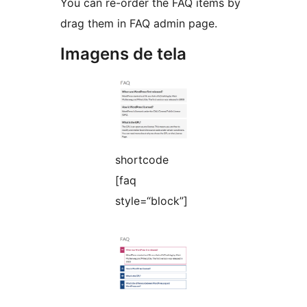
You can re-order the FAQ items by
drag them in FAQ admin page.
Imagens de tela
shortcode
[faq
style=“block”]