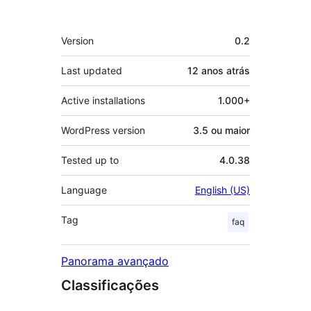
Meta
Version
0.2
Last updated
12 anos
atrás
Active installations
1.000+
WordPress version
3.5 ou maior
Tested up to
4.0.38
Language
English (US)
Tag
faq
Panorama avançado
Classificações