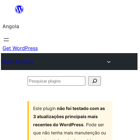
Saltar
para
Angola
o
conteúdo
Get WordPress
Plugin Directory
Pesquisar
plugins
Este plugin
não foi testado com as
3 atualizações principais mais
recentes do WordPress
. Pode ser
que não tenha mais manutenção ou