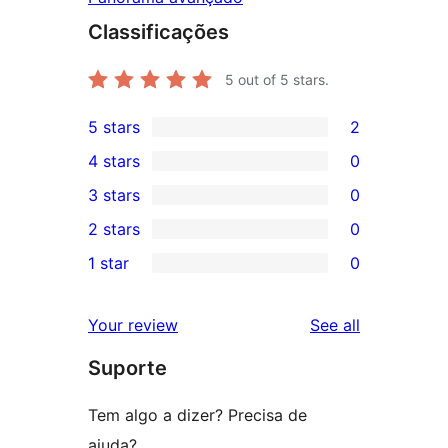
Classificações
5
out of 5 stars.
5 stars
2
2
4 stars
0
5-
0
3 stars
0
star
4-
0
2 stars
0
reviews
star
3-
0
1 star
0
reviews
star
2-
0
reviews
star
1-
reviews
Your review
See all
reviews
star
Suporte
reviews
Tem algo a dizer? Precisa de
ajuda?