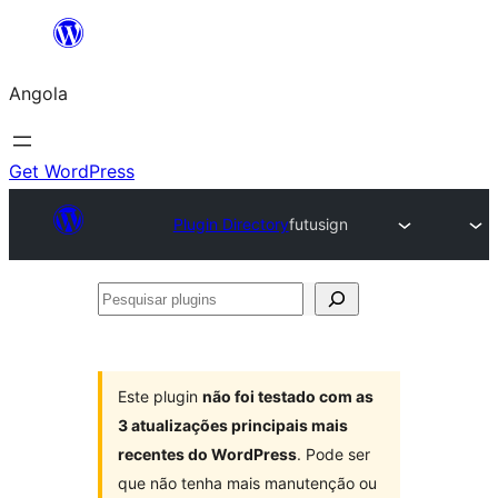
Saltar
para
Angola
o
conteúdo
Get WordPress
Plugin Directory
futusign
Pesquisar
plugins
Este plugin
não foi testado com as
3 atualizações principais mais
recentes do WordPress
. Pode ser
que não tenha mais manutenção ou