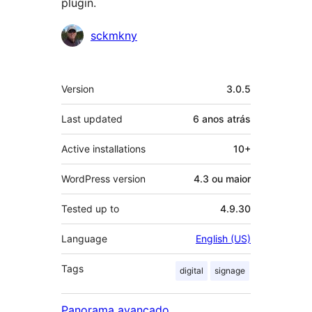
plugin.
Contribuidores
sckmkny
Meta
Version
3.0.5
Last updated
6 anos
atrás
Active installations
10+
WordPress version
4.3 ou maior
Tested up to
4.9.30
Language
English (US)
Tags
digital
signage
Panorama avançado