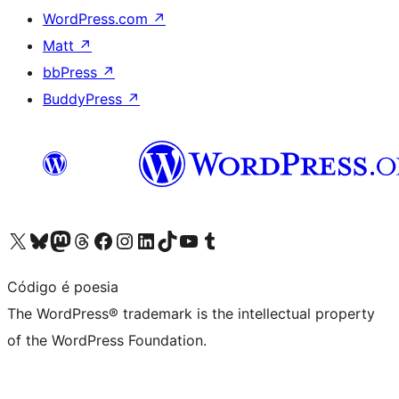
WordPress.com
↗
Matt
↗
bbPress
↗
BuddyPress
↗
Visit our X (formerly Twitter) account
Visit our Bluesky account
Visit our Mastodon account
Visit our Threads account
Visit our Facebook page
Visit our Instagram account
Visit our LinkedIn account
Visit our TikTok account
Visit our YouTube channel
Visit our Tumblr account
Código é poesia
The WordPress® trademark is the intellectual property
of the WordPress Foundation.