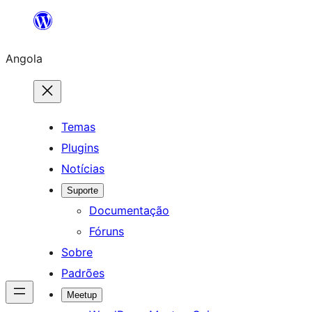
Saltar
para
Angola
o
conteúdo
Temas
Plugins
Notícias
Suporte
Documentação
Fóruns
Sobre
Padrões
Meetup