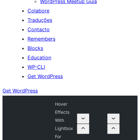
WordPress Meetup Guia
Colabore
Traduções
Contacto
Remembers
Blocks
Education
WP-CLI
Get WordPress
Get WordPress
Hover
Effects
With
Lightbox
For