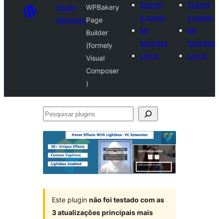
Submit
Submit
Plugin
WPBakery
a plugin
a plugin
Directory
Page
My
My
Builder
favorites
favorites
(formely
Log in
Log in
Visual
Composer
)
Pesquisar
plugins
Este plugin
não foi testado com as
3 atualizações principais mais