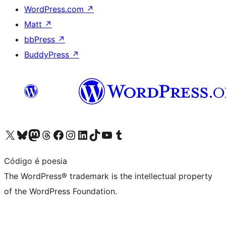
WordPress.com
↗
Matt
↗
bbPress
↗
BuddyPress
↗
Visit our X (formerly Twitter) account
Visit our Bluesky account
Visit our Mastodon account
Visit our Threads account
Visit our Facebook page
Visit our Instagram account
Visit our LinkedIn account
Visit our TikTok account
Visit our YouTube channel
Visit our Tumblr account
Código é poesia
The WordPress® trademark is the intellectual property
of the WordPress Foundation.