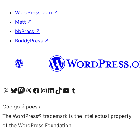
WordPress.com
↗
Matt
↗
bbPress
↗
BuddyPress
↗
Visit our X (formerly Twitter) account
Visit our Bluesky account
Visit our Mastodon account
Visit our Threads account
Visit our Facebook page
Visit our Instagram account
Visit our LinkedIn account
Visit our TikTok account
Visit our YouTube channel
Visit our Tumblr account
Código é poesia
The WordPress® trademark is the intellectual property
of the WordPress Foundation.