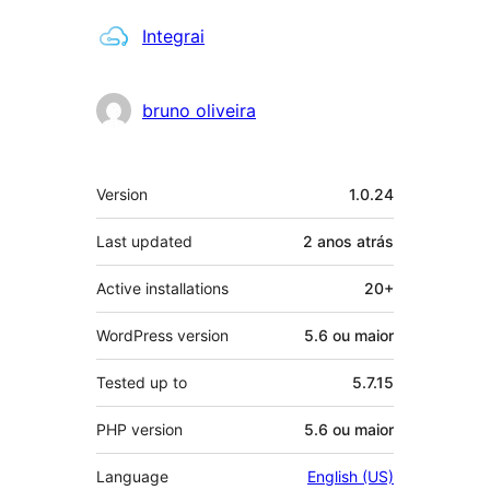
Contribuidores
Integrai
bruno oliveira
Meta
Version
1.0.24
Last updated
2 anos
atrás
Active installations
20+
WordPress version
5.6 ou maior
Tested up to
5.7.15
PHP version
5.6 ou maior
Language
English (US)