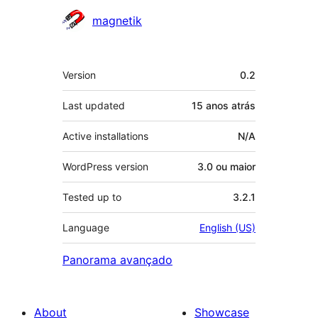
Contribuidores
magnetik
Meta
Version
0.2
Last updated
15 anos
atrás
Active installations
N/A
WordPress version
3.0 ou maior
Tested up to
3.2.1
Language
English (US)
Panorama avançado
About
Showcase