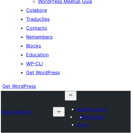
WordPress Meetup Guia
Colabore
Traduções
Contacto
Remembers
Blocks
Education
WP-CLI
Get WordPress
Get WordPress
Submit a plugin
Plugin Directory
My favorites
Log in