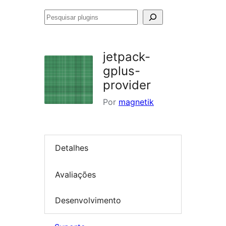
Pesquisar
plugins
jetpack-
gplus-
provider
Por
magnetik
Detalhes
Avaliações
Desenvolvimento