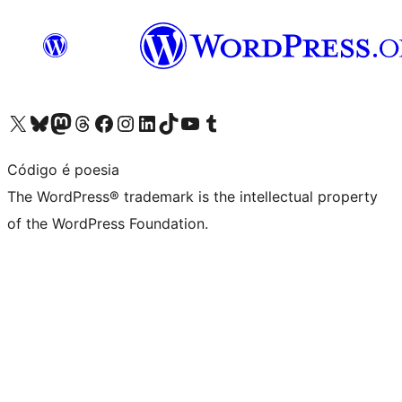
Visit our X (formerly Twitter) account
Visit our Bluesky account
Visit our Mastodon account
Visit our Threads account
Visit our Facebook page
Visit our Instagram account
Visit our LinkedIn account
Visit our TikTok account
Visit our YouTube channel
Visit our Tumblr account
Código é poesia
The WordPress® trademark is the intellectual property
of the WordPress Foundation.