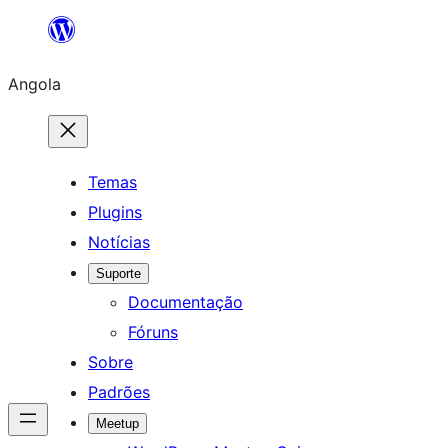
Saltar
para
Angola
o
conteúdo
Temas
Plugins
Notícias
Suporte
Documentação
Fóruns
Sobre
Padrões
Meetup