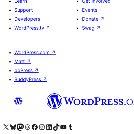
Learn
Get Involved
Support
Events
Developers
Donate
↗
WordPress.tv
↗
Swag
↗
WordPress.com
↗
Matt
↗
bbPress
↗
BuddyPress
↗
Visit our X (formerly Twitter) account
Visit our Bluesky account
Visit our Mastodon account
Visit our Threads account
Visit our Facebook page
Visit our Instagram account
Visit our LinkedIn account
Visit our TikTok account
Visit our YouTube channel
Visit our Tumblr account