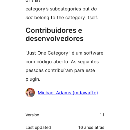
of that
category’s subcategories but
do
not
belong to the category itself.
Contribuidores e
desenvolvedores
“Just One Category” é um software
com código aberto. As seguintes
pessoas contribuíram para este
plugin.
Contribuidores
Michael Adams (mdawaffe)
Meta
Version
1.1
Last updated
16 anos
atrás