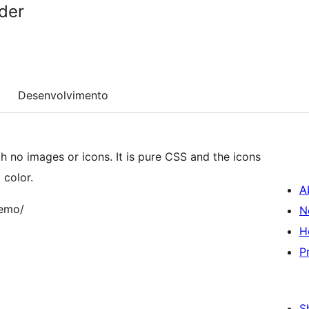
der
Desenvolvimento
 no images or icons. It is pure CSS and the icons
 color.
A
demo/
N
H
P
S