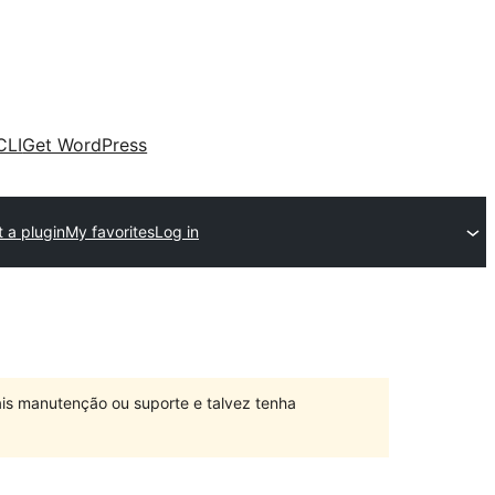
CLI
Get WordPress
 a plugin
My favorites
Log in
is manutenção ou suporte e talvez tenha