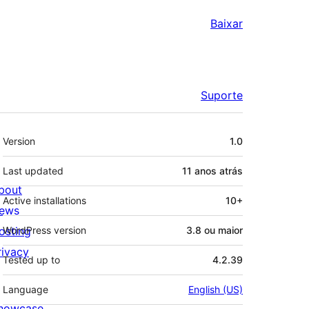
Baixar
Suporte
Meta
Version
1.0
Last updated
11 anos
atrás
bout
Active installations
10+
ews
osting
WordPress version
3.8 ou maior
rivacy
Tested up to
4.2.39
Language
English (US)
howcase