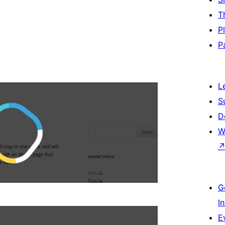
T
P
P
L
S
D
W
G
I
E