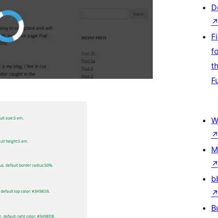
D
F
f
t
F
W
M
b
B