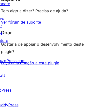
onate
Tem algo a dizer? Precisa de ajuda?
↗
ive
Ver fórum de suporte
or
Doar
he
uture
Gostaria de apoiar o desenvolvimento deste
plugin?
ordPress.com
Faça uma doação a este plugin
↗
att
↗
bPress
↗
uddyPress