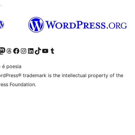
↗
Twitter) account
r Bluesky account
sit our Mastodon account
Visit our Threads account
Visit our Facebook page
Visit our Instagram account
Visit our LinkedIn account
Visit our TikTok account
Visit our YouTube channel
Visit our Tumblr account
 é poesia
rdPress® trademark is the intellectual property of the
ess Foundation.