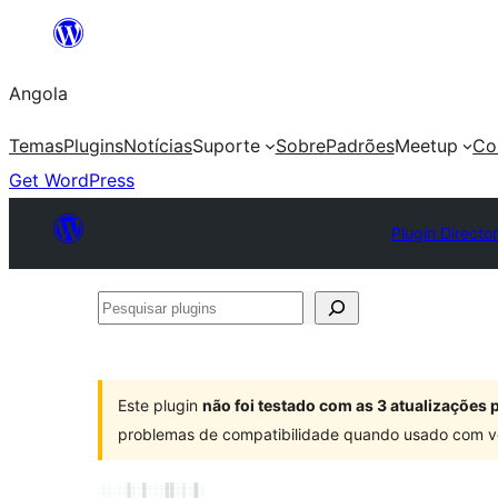
Saltar
para
Angola
o
conteúdo
Temas
Plugins
Notícias
Suporte
Sobre
Padrões
Meetup
Co
Get WordPress
Plugin Directo
Pesquisar
plugins
Este plugin
não foi testado com as 3 atualizações
problemas de compatibilidade quando usado com v