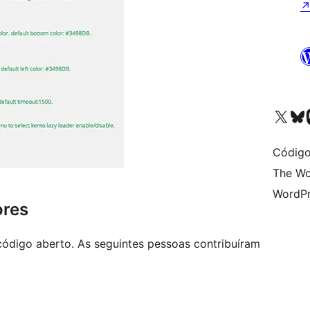
Visit our X (formerly 
Visit ou
Vi
Código
The Wo
WordPr
ores
ódigo aberto. As seguintes pessoas contribuíram