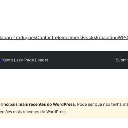
labore
Traduções
Contacto
Remembers
Blocks
Education
WP-
ry
Kento Lazy Page Loader
Submit
 principais mais recentes do WordPress
. Pode ser que não tenha ma
ersões mais recentes do WordPress.