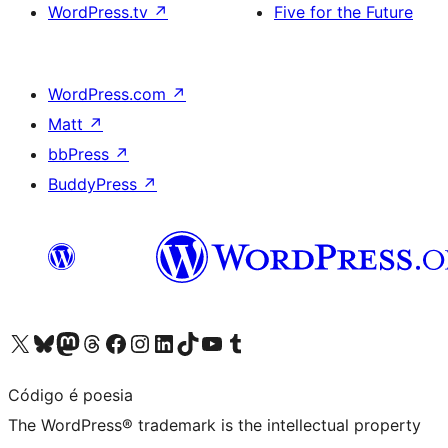
WordPress.tv
↗
Five for the Future
WordPress.com
↗
Matt
↗
bbPress
↗
BuddyPress
↗
Visit our X (formerly Twitter) account
Visit our Bluesky account
Visit our Mastodon account
Visit our Threads account
Visit our Facebook page
Visit our Instagram account
Visit our LinkedIn account
Visit our TikTok account
Visit our YouTube channel
Visit our Tumblr account
Código é poesia
The WordPress® trademark is the intellectual property