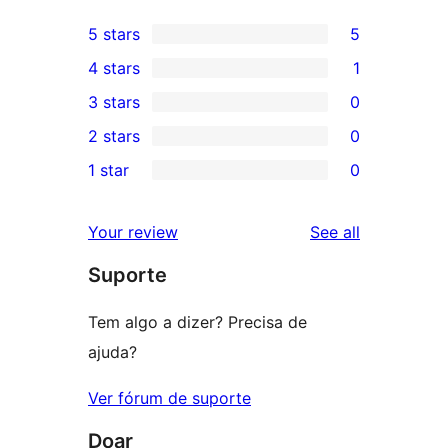
5 stars
5
5
4 stars
1
5-
1
3 stars
0
star
4-
0
2 stars
0
reviews
star
3-
0
1 star
0
review
star
2-
0
reviews
star
1-
reviews
Your review
See all
reviews
star
Suporte
reviews
Tem algo a dizer? Precisa de
ajuda?
Ver fórum de suporte
Doar