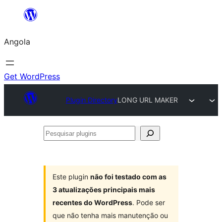
Saltar
para
Angola
o
conteúdo
Get WordPress
Plugin Directory
LONG URL MAKER
Pesquisar
plugins
Este plugin
não foi testado com as
3 atualizações principais mais
recentes do WordPress
. Pode ser
que não tenha mais manutenção ou