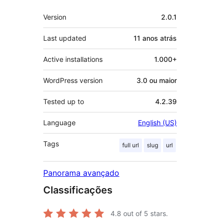
Meta
Version
2.0.1
Last updated
11 anos
atrás
Active installations
1.000+
WordPress version
3.0 ou maior
Tested up to
4.2.39
Language
English (US)
Tags
full url
slug
url
Panorama avançado
Classificações
4.8
out of 5 stars.