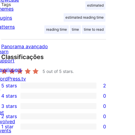
Tags
estimated
hemes
lugins
estimated reading time
atterns
reading time
time
time to read
Panorama avançado
earn
Classificações
upport
evelopers
5
out of 5 stars.
ordPress.tv
5 stars
2
↗
2
4 stars
0
5-
0
3 stars
0
star
4-
0
et
2 stars
0
reviews
star
3-
0
nvolved
1 star
0
reviews
star
2-
vents
0