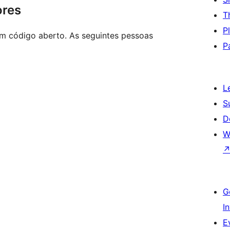
ores
T
P
m código aberto. As seguintes pessoas
P
L
S
D
W
G
I
E