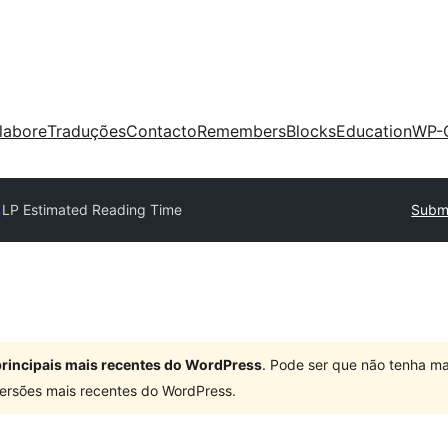
labore
Traduções
Contacto
Remembers
Blocks
Education
WP-
y
LP Estimated Reading Time
Submi
 principais mais recentes do WordPress
. Pode ser que não tenha ma
ersões mais recentes do WordPress.