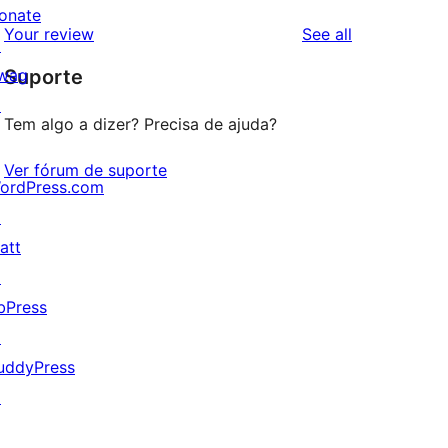
reviews
star
onate
1-
reviews
Your review
See all
reviews
↗
star
wag
Suporte
reviews
↗
Tem algo a dizer? Precisa de ajuda?
Ver fórum de suporte
ordPress.com
↗
att
↗
bPress
↗
uddyPress
↗