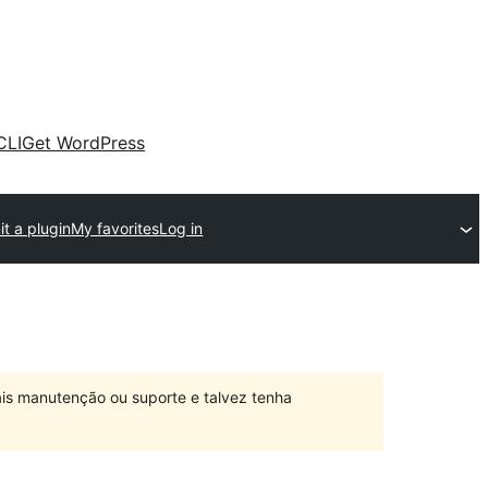
CLI
Get WordPress
t a plugin
My favorites
Log in
is manutenção ou suporte e talvez tenha