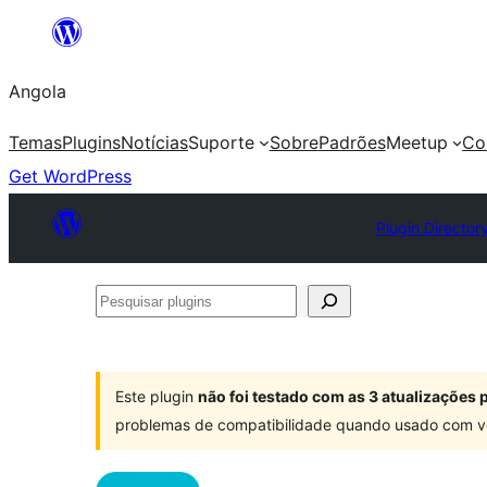
Saltar
para
Angola
o
conteúdo
Temas
Plugins
Notícias
Suporte
Sobre
Padrões
Meetup
Co
Get WordPress
Plugin Director
Pesquisar
plugins
Este plugin
não foi testado com as 3 atualizações
problemas de compatibilidade quando usado com v