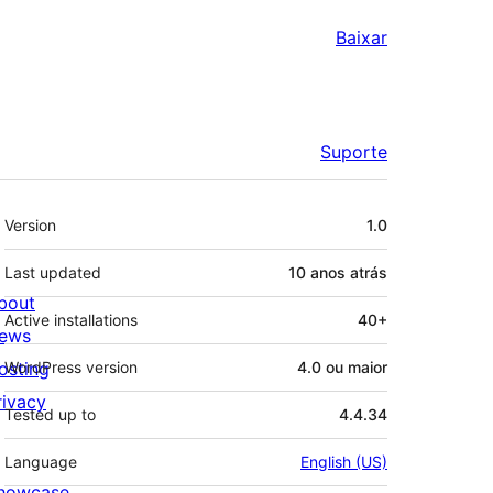
Baixar
Suporte
Meta
Version
1.0
Last updated
10 anos
atrás
bout
Active installations
40+
ews
osting
WordPress version
4.0 ou maior
rivacy
Tested up to
4.4.34
Language
English (US)
howcase