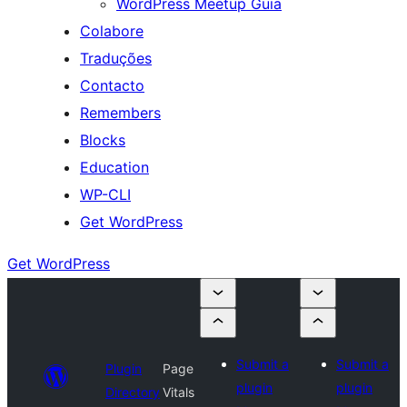
WordPress Meetup Guia
Colabore
Traduções
Contacto
Remembers
Blocks
Education
WP-CLI
Get WordPress
Get WordPress
Submit a
Submit a
Plugin
Page
plugin
plugin
Directory
Vitals