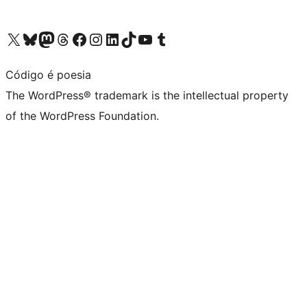
Visit our X (formerly Twitter) account
Visit our Bluesky account
Visit our Mastodon account
Visit our Threads account
Visit our Facebook page
Visit our Instagram account
Visit our LinkedIn account
Visit our TikTok account
Visit our YouTube channel
Visit our Tumblr account
Código é poesia
The WordPress® trademark is the intellectual property
of the WordPress Foundation.