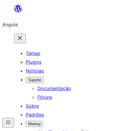
Saltar
para
Angola
o
conteúdo
Temas
Plugins
Notícias
Suporte
Documentação
Fóruns
Sobre
Padrões
Meetup