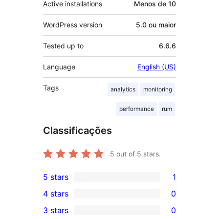
Active installations
Menos de 10
WordPress version
5.0 ou maior
Tested up to
6.6.6
Language
English (US)
Tags
analytics
monitoring
performance
rum
Classificações
5
out of 5 stars.
5 stars
1
1
4 stars
0
5-
0
3 stars
0
star
4-
0