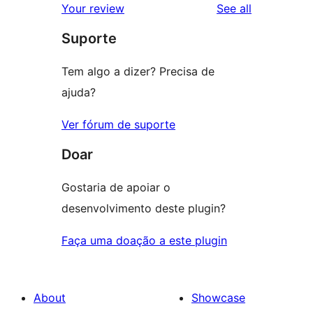
reviews
Your review
See all
review
star
Suporte
reviews
Tem algo a dizer? Precisa de
ajuda?
Ver fórum de suporte
Doar
Gostaria de apoiar o
desenvolvimento deste plugin?
Faça uma doação a este plugin
About
Showcase