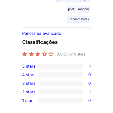
post
random
Random Posts
Panorama avançado
Classificações
3.5
out of 5 stars.
5 stars
1
1
4 stars
0
5-
0
3 stars
0
star
4-
0
2 stars
1
review
star
3-
1
1 star
0
reviews
star
2-
0
reviews
star
1-