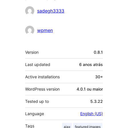
Contribuidores
sadegh3333
wpmen
Meta
Version
0.8.1
Last updated
6 anos
atrás
Active installations
30+
WordPress version
4.0.1 ou maior
Tested up to
5.3.22
Language
English (US)
Tags
ajax
featured images