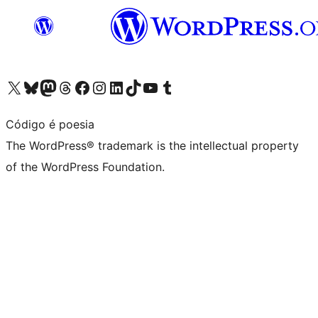
Visit our X (formerly Twitter) account
Visit our Bluesky account
Visit our Mastodon account
Visit our Threads account
Visit our Facebook page
Visit our Instagram account
Visit our LinkedIn account
Visit our TikTok account
Visit our YouTube channel
Visit our Tumblr account
Código é poesia
The WordPress® trademark is the intellectual property
of the WordPress Foundation.