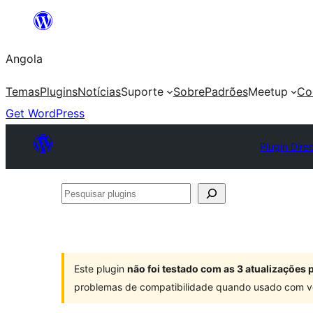
Saltar
para
Angola
o
conteúdo
Temas
Plugins
Notícias
Suporte
Sobre
Padrões
Meetup
Co
Get WordPress
Plugin Dire
Pesquisar
plugins
Este plugin
não foi testado com as 3 atualizações
problemas de compatibilidade quando usado com v