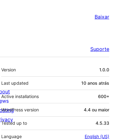
Baixar
Suporte
Meta
Version
1.0.0
Last updated
10 anos
atrás
bout
Active installations
600+
ews
osting
WordPress version
4.4 ou maior
rivacy
Tested up to
4.5.33
Language
English (US)