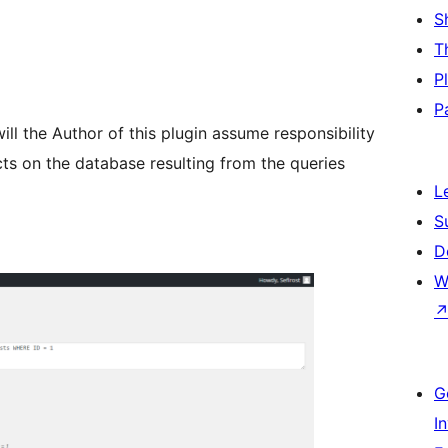
S
T
P
P
l the Author of this plugin assume responsibility
ects on the database resulting from the queries
L
S
D
W
G
I