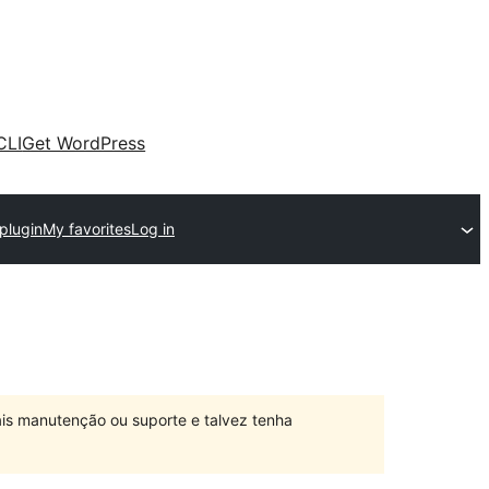
CLI
Get WordPress
plugin
My favorites
Log in
is manutenção ou suporte e talvez tenha