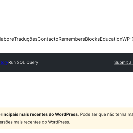
labore
Traduções
Contacto
Remembers
Blocks
Education
WP-
ctory
Run SQL Query
Submit a 
 principais mais recentes do WordPress
. Pode ser que não tenha ma
ersões mais recentes do WordPress.