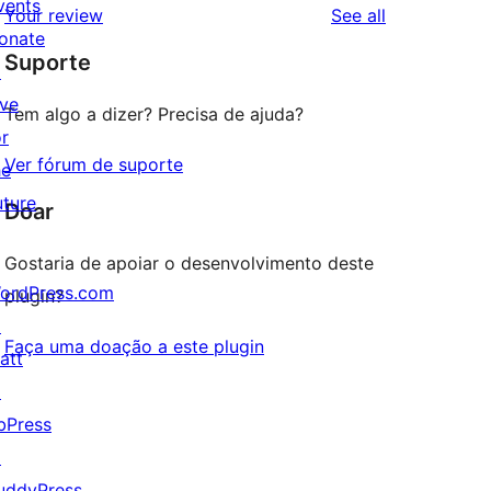
vents
reviews
Your review
See all
reviews
star
onate
Suporte
reviews
↗
ive
Tem algo a dizer? Precisa de ajuda?
or
Ver fórum de suporte
he
uture
Doar
Gostaria de apoiar o desenvolvimento deste
ordPress.com
plugin?
↗
Faça uma doação a este plugin
att
↗
bPress
↗
uddyPress