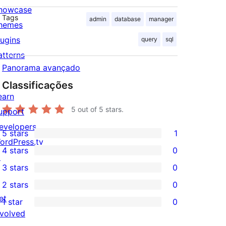
howcase
Tags
admin
database
manager
hemes
lugins
query
sql
atterns
Panorama avançado
Classificações
earn
5
out of 5 stars.
upport
evelopers
5 stars
1
1
ordPress.tv
4 stars
0
5-
↗
0
3 stars
0
star
4-
0
2 stars
0
review
star
3-
0
et
1 star
0
reviews
star
2-
0
nvolved
reviews
star
1-