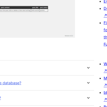
E
D
F
f
t
F
W
M
e database?
b
?
B