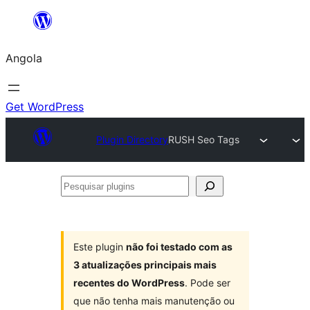
Saltar
para
Angola
o
conteúdo
Get WordPress
Plugin Directory
RUSH Seo Tags
Pesquisar
plugins
Este plugin
não foi testado com as
3 atualizações principais mais
recentes do WordPress
. Pode ser
que não tenha mais manutenção ou