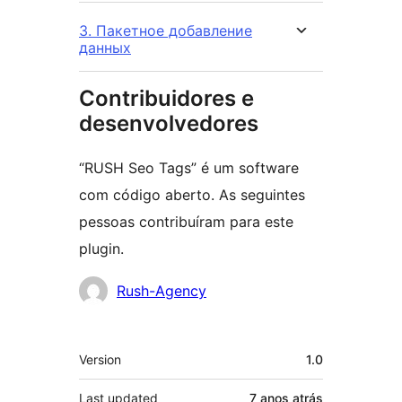
3. Пакетное добавление
данных
Contribuidores e
desenvolvedores
“RUSH Seo Tags” é um software
com código aberto. As seguintes
pessoas contribuíram para este
plugin.
Contribuidores
Rush-Agency
Meta
Version
1.0
Last updated
7 anos
atrás