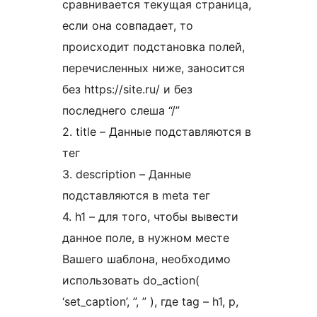
сравнивается текущая страница,
если она совпадает, то
происходит подстановка полей,
перечисленных ниже, заносится
без https://site.ru/ и без
последнего слеша “/”
2. title – Данные подставляются в
тег
3. description – Данные
подставляются в meta тег
4. h1 – для того, чтобы вывести
данное поле, в нужном месте
Вашего шаблона, необходимо
использовать do_action(
‘set_caption’, ”, ” ), где tag – h1, p,