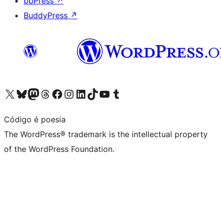
bbPress
↗
BuddyPress
↗
Visit our X (formerly Twitter) account
Visit our Bluesky account
Visit our Mastodon account
Visit our Threads account
Visit our Facebook page
Visit our Instagram account
Visit our LinkedIn account
Visit our TikTok account
Visit our YouTube channel
Visit our Tumblr account
Código é poesia
The WordPress® trademark is the intellectual property
of the WordPress Foundation.