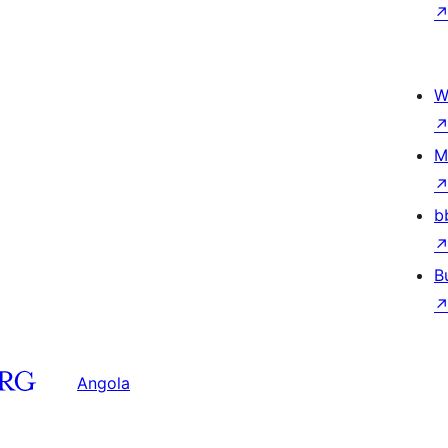
W
M
b
B
Angola