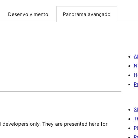
Desenvolvimento
Panorama avançado
A
N
H
P
S
T
d developers only. They are presented here for
P
P