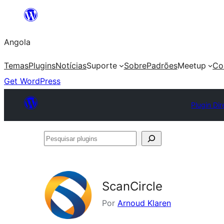
Saltar
para
Angola
o
conteúdo
Temas
Plugins
Notícias
Suporte
Sobre
Padrões
Meetup
Co
Get WordPress
Plugin Dir
Pesquisar
plugins
ScanCircle
Por
Arnoud Klaren