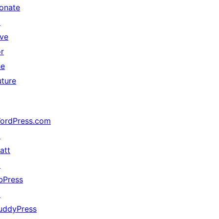
onate
↗
ive
or
he
uture
ordPress.com
↗
att
↗
bPress
↗
uddyPress