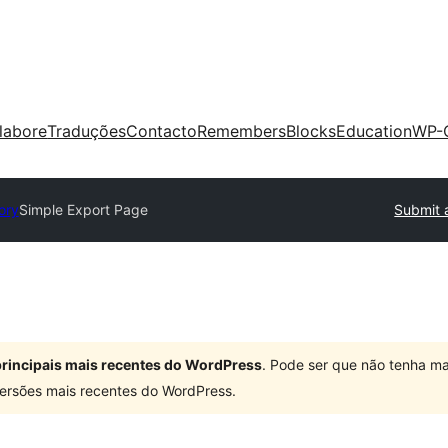
labore
Traduções
Contacto
Remembers
Blocks
Education
WP-
ory
Simple Export Page
Submit 
 principais mais recentes do WordPress
. Pode ser que não tenha ma
ersões mais recentes do WordPress.