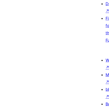
D
F
f
t
F
W
M
b
B