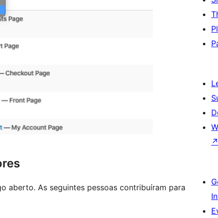
T
P
P
L
S
D
W
ores
G
o aberto. As seguintes pessoas contribuíram para
I
E