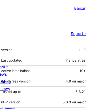
Baixar
Suporte
Meta
Version
1.1.0
Last updated
7 anos
atrás
bout
Active installations
10+
ews
osting
WordPress version
4.9 ou maior
rivacy
Tested up to
5.3.21
PHP version
5.6.3 ou maior
howcase