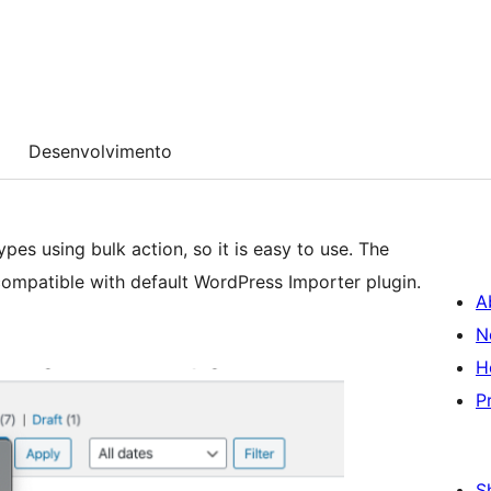
Desenvolvimento
es using bulk action, so it is easy to use. The
 compatible with default WordPress Importer plugin.
A
N
H
P
S