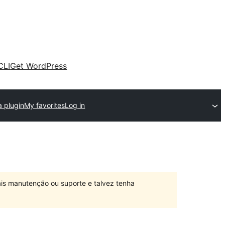
CLI
Get WordPress
a plugin
My favorites
Log in
is manutenção ou suporte e talvez tenha