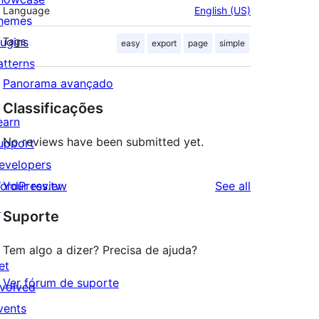
Language
English (US)
hemes
lugins
Tags
easy
export
page
simple
atterns
Panorama avançado
Classificações
earn
No reviews have been submitted yet.
upport
evelopers
reviews
ordPress.tv
Your review
See all
↗
Suporte
Tem algo a dizer? Precisa de ajuda?
et
Ver fórum de suporte
nvolved
vents