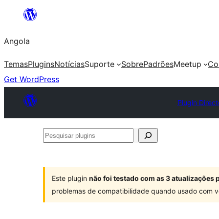
Saltar
para
Angola
o
conteúdo
Temas
Plugins
Notícias
Suporte
Sobre
Padrões
Meetup
Co
Get WordPress
Plugin Direct
Pesquisar
plugins
Este plugin
não foi testado com as 3 atualizações
problemas de compatibilidade quando usado com v