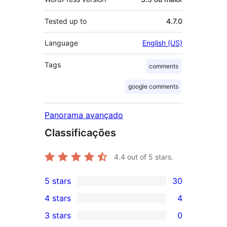
Tested up to
4.7.0
Language
English (US)
Tags
comments
google comments
Panorama avançado
Classificações
4.4
out of 5 stars.
5 stars
30
30
4 stars
4
5-
4
3 stars
0
star
4-
0