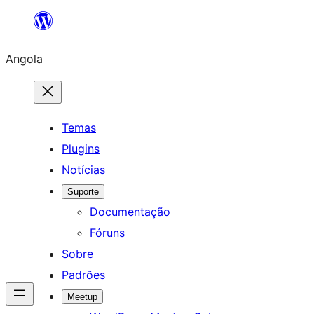
Saltar
para
Angola
o
conteúdo
Temas
Plugins
Notícias
Suporte
Documentação
Fóruns
Sobre
Padrões
Meetup