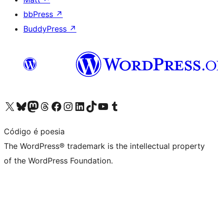
bbPress
↗
BuddyPress
↗
Visit our X (formerly Twitter) account
Visit our Bluesky account
Visit our Mastodon account
Visit our Threads account
Visit our Facebook page
Visit our Instagram account
Visit our LinkedIn account
Visit our TikTok account
Visit our YouTube channel
Visit our Tumblr account
Código é poesia
The WordPress® trademark is the intellectual property
of the WordPress Foundation.