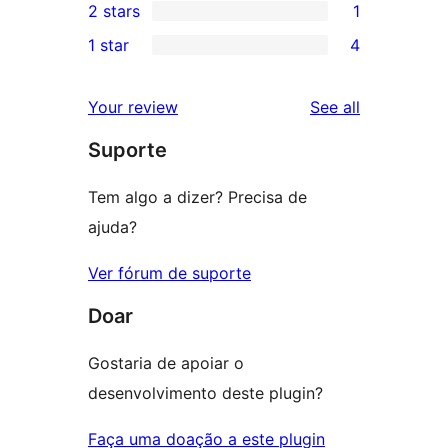
2 stars
1
reviews
star
3-
1
1 star
4
reviews
star
2-
4
reviews
star
1-
reviews
Your review
See all
review
star
Suporte
reviews
Tem algo a dizer? Precisa de
ajuda?
Ver fórum de suporte
Doar
Gostaria de apoiar o
desenvolvimento deste plugin?
Faça uma doação a este plugin