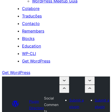
WordPress Meetup Guia
Colabore
Traduções
Contacto
Remembers
Blocks
Education
WP-CLI
Get WordPress
Get WordPress
Social
Submit a
Submit a
Plugin
Commen
plugin
plugin
Directory
ts