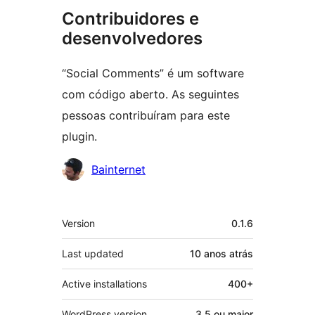
Contribuidores e
desenvolvedores
“Social Comments” é um software
com código aberto. As seguintes
pessoas contribuíram para este
plugin.
Contribuidores
Bainternet
Meta
Version
0.1.6
Last updated
10 anos
atrás
Active installations
400+
WordPress version
3.5 ou maior