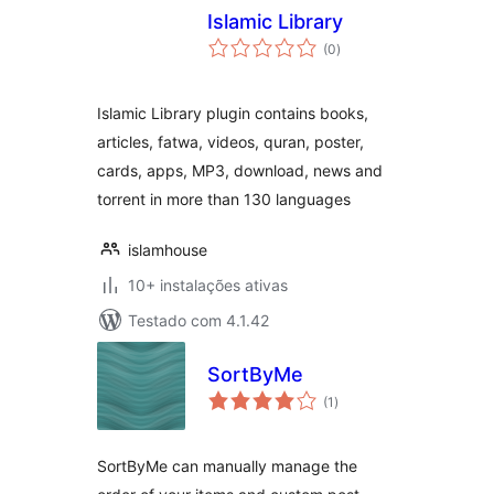
Islamic Library
avaliações
(0
)
totais
Islamic Library plugin contains books,
articles, fatwa, videos, quran, poster,
cards, apps, MP3, download, news and
torrent in more than 130 languages
islamhouse
10+ instalações ativas
Testado com 4.1.42
SortByMe
avaliações
(1
)
totais
SortByMe can manually manage the