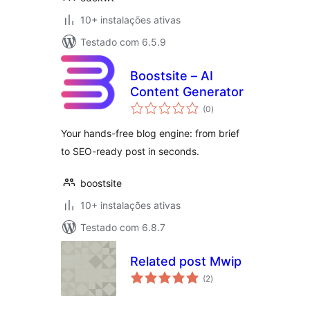
10+ instalações ativas
Testado com 6.5.9
Boostsite – AI
Content Generator
avaliações
(0
)
totais
Your hands-free blog engine: from brief
to SEO-ready post in seconds.
boostsite
10+ instalações ativas
Testado com 6.8.7
Related post Mwip
avaliações
(2
)
totais