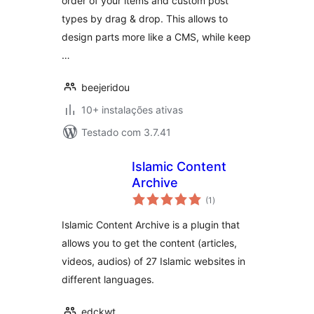
order of your items and custom post
types by drag & drop. This allows to
design parts more like a CMS, while keep
…
beejeridou
10+ instalações ativas
Testado com 3.7.41
Islamic Content
Archive
avaliações
(1
)
totais
Islamic Content Archive is a plugin that
allows you to get the content (articles,
videos, audios) of 27 Islamic websites in
different languages.
edckwt