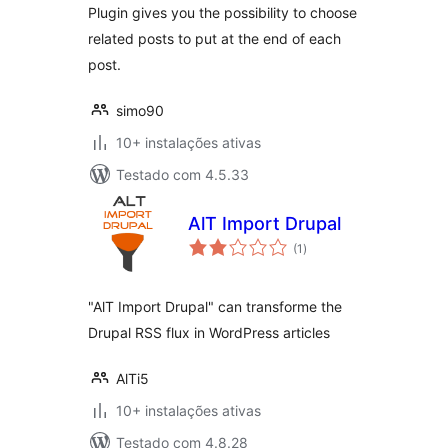
Plugin gives you the possibility to choose
related posts to put at the end of each
post.
simo90
10+ instalações ativas
Testado com 4.5.33
AlT Import Drupal
avaliações
(1
)
totais
"AlT Import Drupal" can transforme the
Drupal RSS flux in WordPress articles
AlTi5
10+ instalações ativas
Testado com 4.8.28