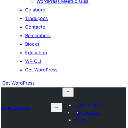
WordPress Meetup Guia
Colabore
Traduções
Contacto
Remembers
Blocks
Education
WP-CLI
Get WordPress
Get WordPress
Submit a plugin
Plugin Directory
My favorites
Log in