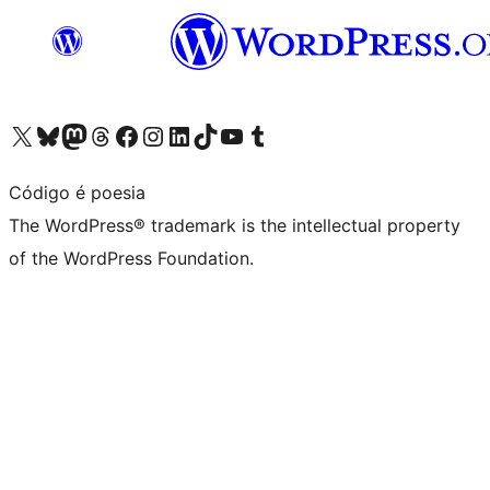
Visit our X (formerly Twitter) account
Visit our Bluesky account
Visit our Mastodon account
Visit our Threads account
Visit our Facebook page
Visit our Instagram account
Visit our LinkedIn account
Visit our TikTok account
Visit our YouTube channel
Visit our Tumblr account
Código é poesia
The WordPress® trademark is the intellectual property
of the WordPress Foundation.