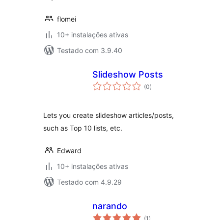
flomei
10+ instalações ativas
Testado com 3.9.40
Slideshow Posts
avaliações
(0
)
totais
Lets you create slideshow articles/posts,
such as Top 10 lists, etc.
Edward
10+ instalações ativas
Testado com 4.9.29
narando
avaliações
(1
)