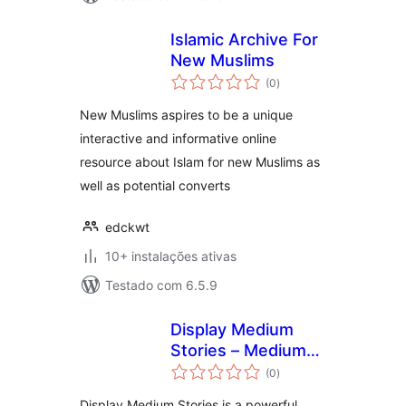
Islamic Archive For
New Muslims
avaliações
(0
)
totais
New Muslims aspires to be a unique
interactive and informative online
resource about Islam for new Muslims as
well as potential converts
edckwt
10+ instalações ativas
Testado com 6.5.9
Display Medium
Stories – Medium
avaliações
Articles in a
(0
)
totais
WordPress Site
Display Medium Stories is a powerful,