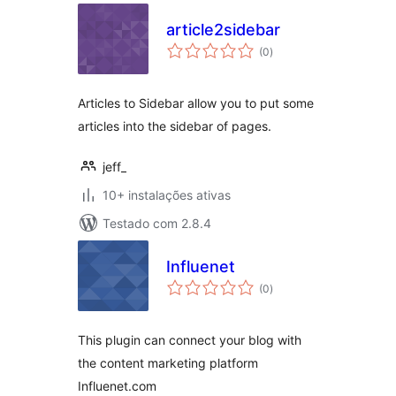
article2sidebar
avaliações
(0
)
totais
Articles to Sidebar allow you to put some
articles into the sidebar of pages.
jeff_
10+ instalações ativas
Testado com 2.8.4
Influenet
avaliações
(0
)
totais
This plugin can connect your blog with
the content marketing platform
Influenet.com