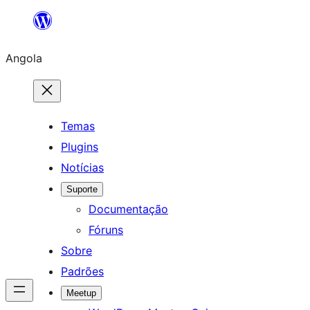
Saltar
para
Angola
o
conteúdo
Temas
Plugins
Notícias
Suporte
Documentação
Fóruns
Sobre
Padrões
Meetup