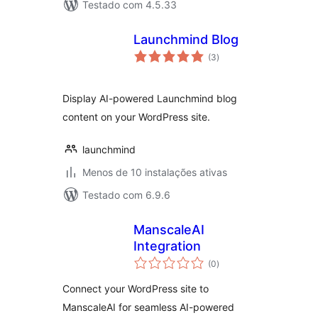
Testado com 4.5.33
Launchmind Blog
avaliações
(3
)
totais
Display AI-powered Launchmind blog
content on your WordPress site.
launchmind
Menos de 10 instalações ativas
Testado com 6.9.6
ManscaleAI
Integration
avaliações
(0
)
totais
Connect your WordPress site to
ManscaleAI for seamless AI-powered