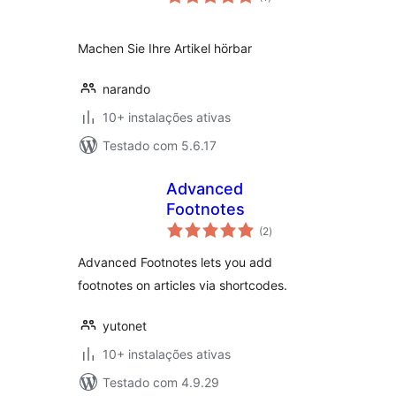
totais
Machen Sie Ihre Artikel hörbar
narando
10+ instalações ativas
Testado com 5.6.17
Advanced
Footnotes
avaliações
(2
)
totais
Advanced Footnotes lets you add
footnotes on articles via shortcodes.
yutonet
10+ instalações ativas
Testado com 4.9.29