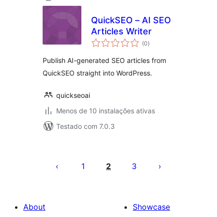
QuickSEO – AI SEO
Articles Writer
avaliações
(0
)
totais
Publish AI-generated SEO articles from
QuickSEO straight into WordPress.
quickseoai
Menos de 10 instalações ativas
Testado com 7.0.3
Posts
pagination
1
2
3
About
Showcase