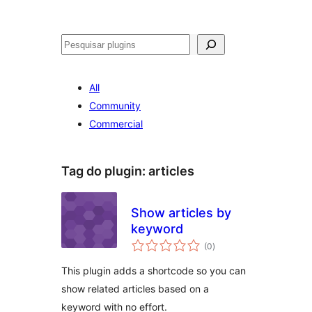
Pesquisar
All
Community
Commercial
Tag do plugin:
articles
Show articles by
keyword
avaliações
(0
)
totais
This plugin adds a shortcode so you can
show related articles based on a
keyword with no effort.