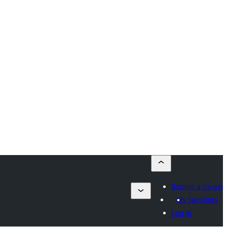
Submit a plugin
My favorites
Log in