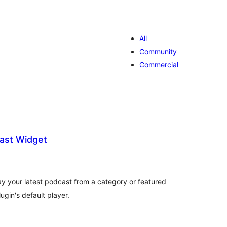
All
Community
Commercial
ast Widget
aliações
tais
ay your latest podcast from a category or featured
ugin's default player.