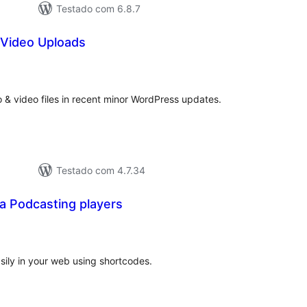
Testado com 6.8.7
/Video Uploads
valiações
tais
o & video files in recent minor WordPress updates.
Testado com 4.7.34
a Podcasting players
valiações
tais
asily in your web using shortcodes.