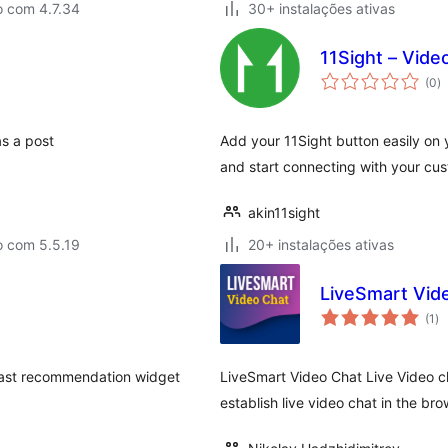
o com 4.7.34
30+ instalações ativas
11Sight – Video
a
(0
)
to
s a post
Add your 11Sight button easily on
and start connecting with your cu
akin11sight
o com 5.5.19
20+ instalações ativas
LiveSmart Vid
av
(1
)
to
dcast recommendation widget
LiveSmart Video Chat Live Video ch
establish live video chat in the b