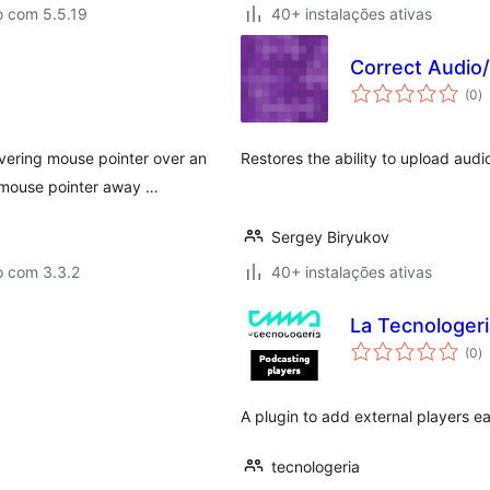
o com 5.5.19
40+ instalações ativas
Correct Audio
a
(0
)
to
vering mouse pointer over an
Restores the ability to upload audi
 mouse pointer away …
Sergey Biryukov
o com 3.3.2
40+ instalações ativas
La Tecnologeri
a
(0
)
to
A plugin to add external players e
tecnologeria