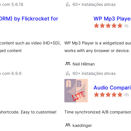
o com 5.6.18
60+ instalações ativas
 DRM) by Flickrocket for
WP Mp3 Playe
av
(1
)
to
l content such as video (HD+SD),
WP Mp3 Player is a widgetized audi
ged content
works with any broswer or device.
Neil Hillman
o com 6.9.6
60+ instalações ativas
Audio Compari
av
(7
)
to
 shortcode. Easy to customise!
Time synchronized A/B comparison 
kaedinger