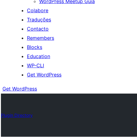
WordPress Meetup Guia
Colabore
Traduções
Contacto
Remembers
Blocks
Education
WP-CLI
Get WordPress
Get WordPress
Plugin Directory