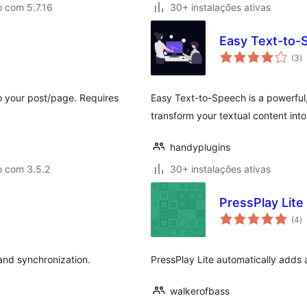
 com 5.7.16
30+ instalações ativas
Easy Text-to-
a
(3
)
to
o your post/page. Requires
Easy Text-to-Speech is a powerful,
transform your textual content int
handyplugins
o com 3.5.2
30+ instalações ativas
PressPlay Lite
a
(4
)
to
and synchronization.
PressPlay Lite automatically adds 
walkerofbass