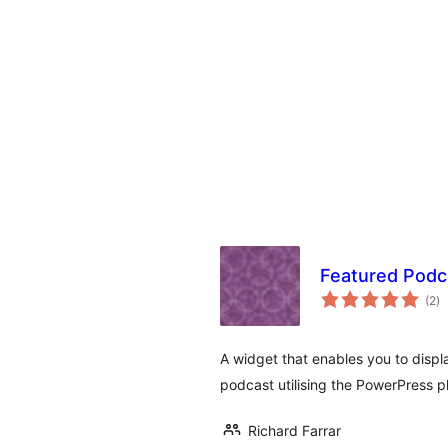
Featured Podc
av
(2
)
to
A widget that enables you to displ
podcast utilising the PowerPress pl
Richard Farrar