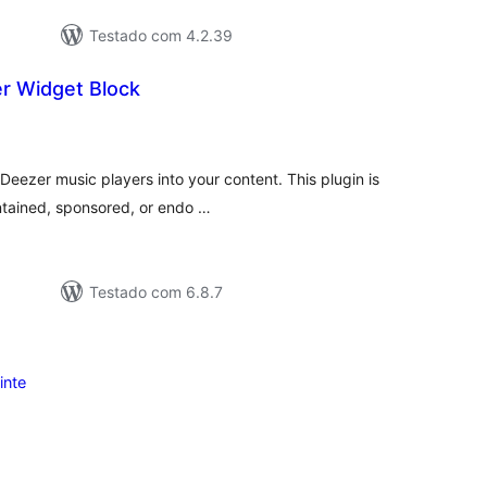
Testado com 4.2.39
r Widget Block
valiações
tais
eezer music players into your content. This plugin is
intained, sponsored, or endo …
Testado com 6.8.7
inte