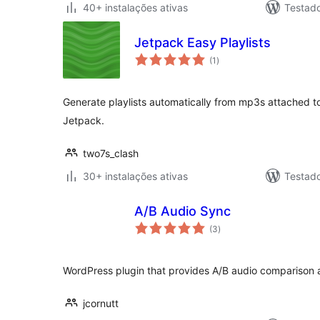
40+ instalações ativas
Testado
Jetpack Easy Playlists
avaliações
(1
)
totais
Generate playlists automatically from mp3s attached t
Jetpack.
two7s_clash
30+ instalações ativas
Testad
A/B Audio Sync
avaliações
(3
)
totais
WordPress plugin that provides A/B audio comparison 
jcornutt