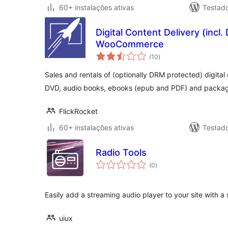
60+ instalações ativas
Testad
Digital Content Delivery (incl.
WooCommerce
avaliações
(10
)
totais
Sales and rentals of (optionally DRM protected) digita
DVD, audio books, ebooks (epub and PDF) and packa
FlickRocket
60+ instalações ativas
Testad
Radio Tools
avaliações
(0
)
totais
Easily add a streaming audio player to your site with a
uiux