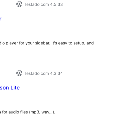
Testado com 4.5.33
r
aliações
tais
o player for your sidebar. It's easy to setup, and
Testado com 4.3.34
son Lite
aliações
tais
for audio files (mp3, wav…).