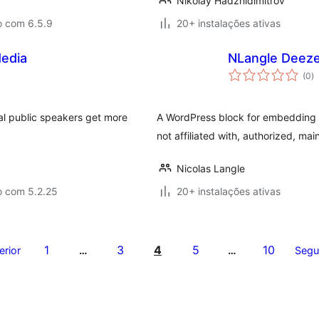
Nikolay Hadzhidimitrov
o com 6.5.9
20+ instalações ativas
edia
NLangle Deeze
a
(0
)
to
nal public speakers get more
A WordPress block for embedding D
not affiliated with, authorized, ma
Nicolas Langle
o com 5.2.25
20+ instalações ativas
1
3
4
5
10
erior
…
…
Segu