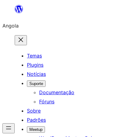
Saltar
para
Angola
o
conteúdo
Temas
Plugins
Notícias
Suporte
Documentação
Fóruns
Sobre
Padrões
Meetup