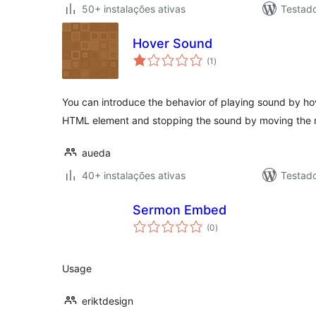
50+ instalações ativas
Testad
Hover Sound
avaliações
(1
)
totais
You can introduce the behavior of playing sound by ho
HTML element and stopping the sound by moving the
aueda
40+ instalações ativas
Testad
Sermon Embed
avaliações
(0
)
totais
Usage
eriktdesign