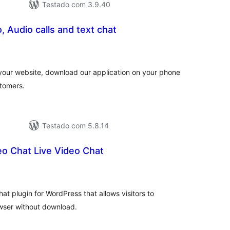
Testado com 3.9.40
, Audio calls and text chat
valiações
tais
 your website, download our application on your phone
stomers.
Testado com 5.8.14
eo Chat Live Video Chat
aliações
tais
at plugin for WordPress that allows visitors to
rowser without download.