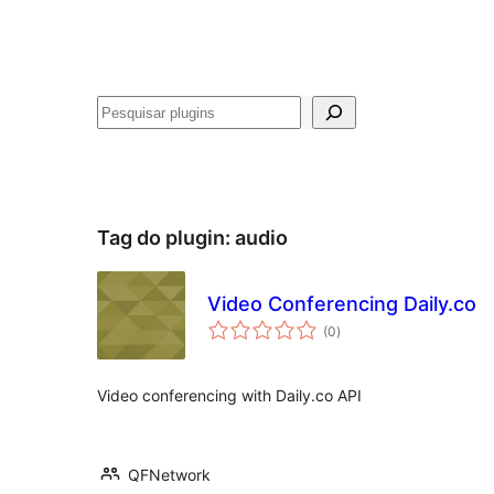
Pesquisar
Tag do plugin:
audio
Video Conferencing Daily.co
avaliações
(0
)
totais
Video conferencing with Daily.co API
QFNetwork