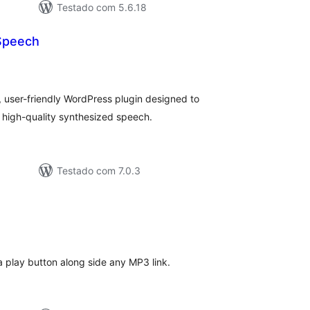
Testado com 5.6.18
Speech
valiações
tais
 user-friendly WordPress plugin designed to
o high-quality synthesized speech.
Testado com 7.0.3
valiações
tais
a play button along side any MP3 link.