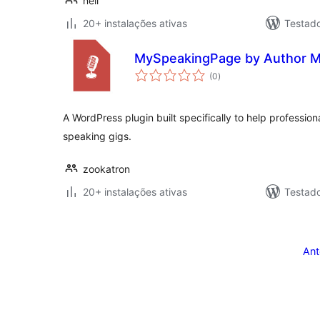
neil
20+ instalações ativas
Testad
MySpeakingPage by Author M
avaliações
(0
)
totais
A WordPress plugin built specifically to help professio
speaking gigs.
zookatron
20+ instalações ativas
Testad
Posts
pagination
Ant