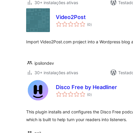
30+ instalações ativas
Testad
Video2Post
avaliações
(0
)
totais
Import Video2Post.com project into a Wordpress blog a
ipsilondev
30+ instalações ativas
Testad
Disco Free by Headliner
avaliações
(0
)
totais
This plugin installs and configures the Disco Free po
which is built to help turn your readers into listeners.