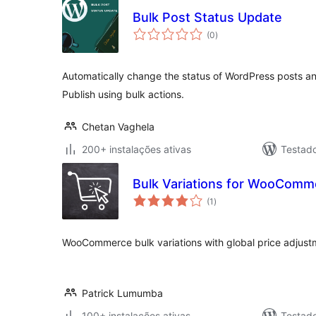
Bulk Post Status Update
avaliações
(0
)
totais
Automatically change the status of WordPress posts an
Publish using bulk actions.
Chetan Vaghela
200+ instalações ativas
Testad
Bulk Variations for WooComm
avaliações
(1
)
totais
WooCommerce bulk variations with global price adjust
Patrick Lumumba
100+ instalações ativas
Testad