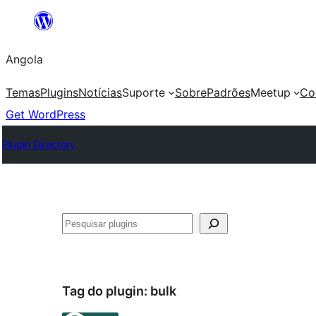
Saltar
para
Angola
o
conteúdo
Temas
Plugins
Notícias
Suporte
Sobre
Padrões
Meetup
Co
Get WordPress
Plugin Directory
Pesquisar
Tag do plugin:
bulk