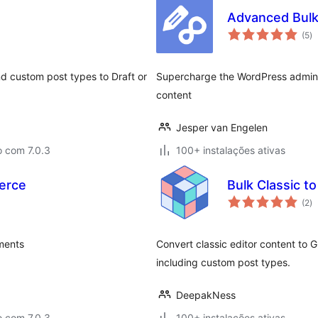
Advanced Bulk
av
(5
)
to
d custom post types to Draft or
Supercharge the WordPress admin p
content
Jesper van Engelen
o com 7.0.3
100+ instalações ativas
erce
Bulk Classic to
av
(2
)
to
ments
Convert classic editor content to 
including custom post types.
DeepakNess
o com 7.0.3
100+ instalações ativas