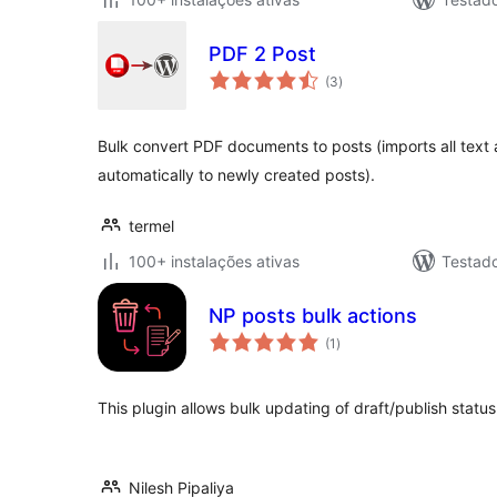
PDF 2 Post
avaliações
(3
)
totais
Bulk convert PDF documents to posts (imports all text
automatically to newly created posts).
termel
100+ instalações ativas
Testad
NP posts bulk actions
avaliações
(1
)
totais
This plugin allows bulk updating of draft/publish statu
Nilesh Pipaliya