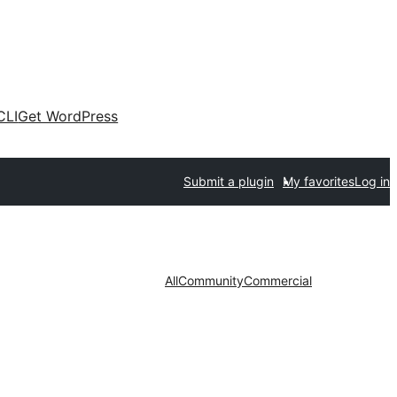
CLI
Get WordPress
Submit a plugin
My favorites
Log in
All
Community
Commercial