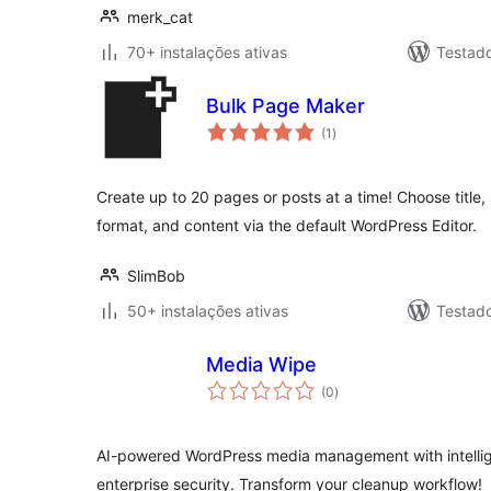
merk_cat
70+ instalações ativas
Testad
Bulk Page Maker
avaliações
(1
)
totais
Create up to 20 pages or posts at a time! Choose title, 
format, and content via the default WordPress Editor.
SlimBob
50+ instalações ativas
Testad
Media Wipe
avaliações
(0
)
totais
AI-powered WordPress media management with intelli
enterprise security. Transform your cleanup workflow!