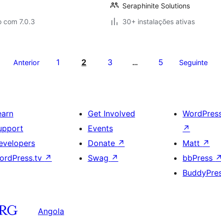
Seraphinite Solutions
o com 7.0.3
30+ instalações ativas
1
2
3
5
Anterior
…
Seguinte
earn
Get Involved
WordPres
upport
Events
↗
evelopers
Donate
↗
Matt
↗
ordPress.tv
↗
Swag
↗
bbPress
BuddyPre
Angola