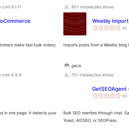
 com 6.1.11
80+ instalações ativas
WooCommerce
Weebly Importe
a
(0
)
to
tomers make fast bulk orders.
Imports posts from a Weebly blog t
geca
o com 6.9.6
70+ instalações ativas
GetSEOAgent 
a
(0
)
to
es in one page. It detects your
Bulk SEO rewrites through chat. S
Yoast, AIOSEO, or SEOPress.