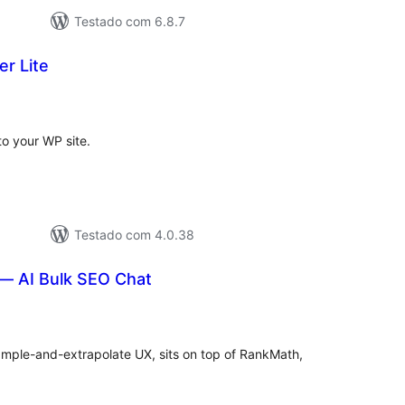
Testado com 6.8.7
r Lite
valiações
tais
o your WP site.
Testado com 4.0.38
— AI Bulk SEO Chat
valiações
tais
ample-and-extrapolate UX, sits on top of RankMath,