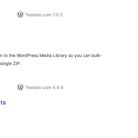
Testado com 7.0.3
aliações
tais
 to the WordPress Media Library so you can bulk-
single ZIP.
Testado com 6.9.6
ts
valiações
tais