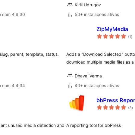
Kirill Udrugov
o com 4.9.30
50+ instalações ativas
ZipMyMedia
av
(1
)
to
slug, parent, template, status,
Adds a "Download Selected" button
download multiple media files as a 
Dhaval Verma
o com 4.4.34
40+ instalações ativas
bbPress Repor
a
(3
)
to
gent unused media detection and
A reporting tool for bbPress