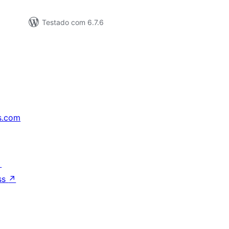
Testado com 6.7.6
s.com
↗
ss
↗