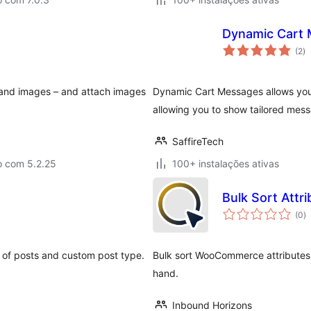
Dynamic Cart
av
(2
)
to
 and images – and attach images
Dynamic Cart Messages allows you
allowing you to show tailored mess
SaffireTech
o com 5.2.25
100+ instalações ativas
Bulk Sort Att
a
(0
)
to
s of posts and custom post type.
Bulk sort WooCommerce attributes
hand.
Inbound Horizons