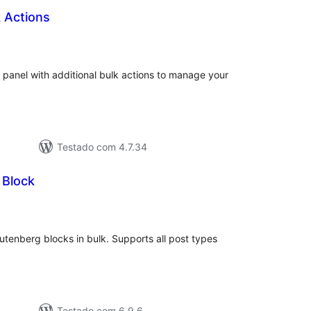
 Actions
aliações
tais
anel with additional bulk actions to manage your
Testado com 4.7.34
 Block
aliações
tais
Gutenberg blocks in bulk. Supports all post types
Testado com 6.9.6