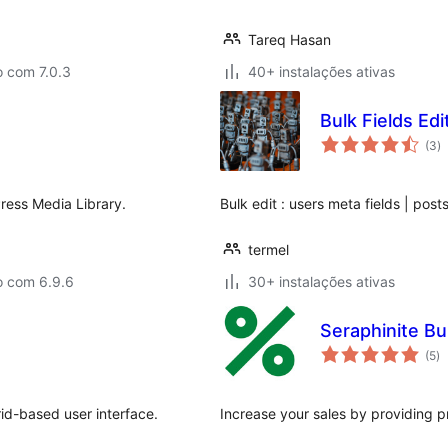
Tareq Hasan
o com 7.0.3
40+ instalações ativas
Bulk Fields Edi
a
(3
)
to
ress Media Library.
Bulk edit : users meta fields | pos
termel
o com 6.9.6
30+ instalações ativas
Seraphinite B
av
(5
)
to
rid-based user interface.
Increase your sales by providing p