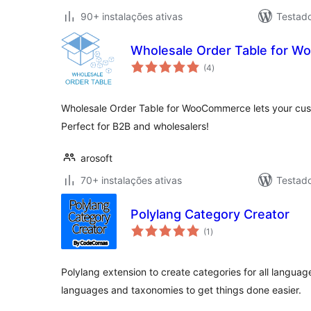
90+ instalações ativas
Testado
Wholesale Order Table for 
avaliações
(4
)
totais
Wholesale Order Table for WooCommerce lets your cus
Perfect for B2B and wholesalers!
arosoft
70+ instalações ativas
Testad
Polylang Category Creator
avaliações
(1
)
totais
Polylang extension to create categories for all languag
languages and taxonomies to get things done easier.