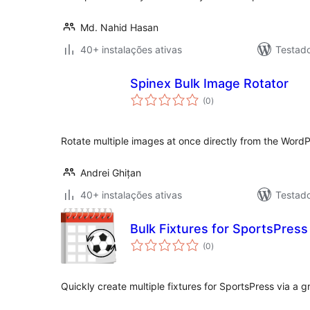
Md. Nahid Hasan
40+ instalações ativas
Testad
Spinex Bulk Image Rotator
avaliações
(0
)
totais
Rotate multiple images at once directly from the WordP
Andrei Ghițan
40+ instalações ativas
Testad
Bulk Fixtures for SportsPress
avaliações
(0
)
totais
Quickly create multiple fixtures for SportsPress via a g