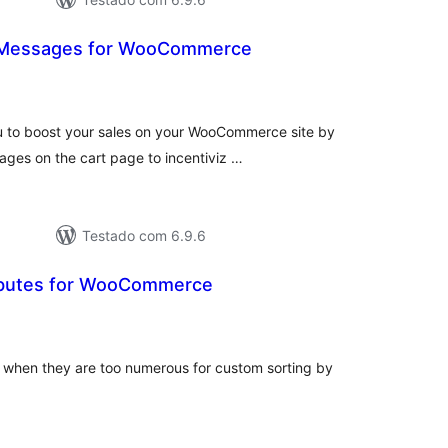
 Messages for WooCommerce
aliações
tais
 to boost your sales on your WooCommerce site by
ages on the cart page to incentiviz …
Testado com 6.9.6
ributes for WooCommerce
valiações
tais
 when they are too numerous for custom sorting by