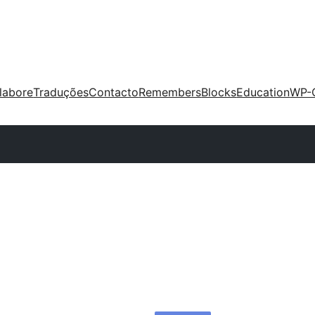
labore
Traduções
Contacto
Remembers
Blocks
Education
WP-