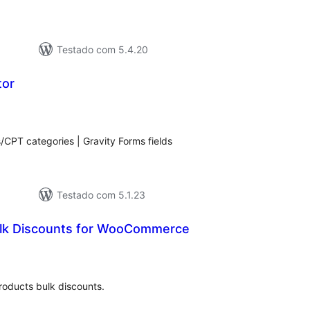
Testado com 5.4.20
tor
valiações
tais
ts/CPT categories | Gravity Forms fields
Testado com 5.1.23
ulk Discounts for WooCommerce
aliações
tais
roducts bulk discounts.