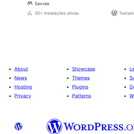
Savvas
30+ instalações ativas
Testad
Posts
pagination
About
Showcase
L
News
Themes
S
Hosting
Plugins
D
Privacy
Patterns
W