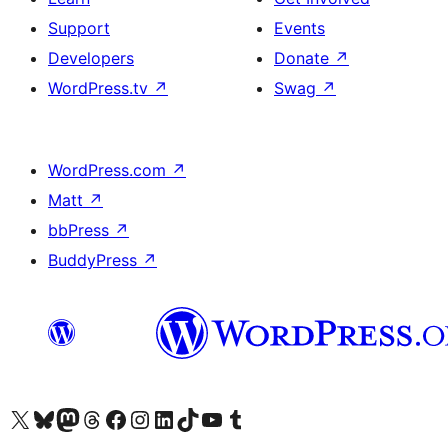
Support
Events
Developers
Donate
↗
WordPress.tv
↗
Swag
↗
WordPress.com
↗
Matt
↗
bbPress
↗
BuddyPress
↗
Visit our X (formerly Twitter) account
Visit our Bluesky account
Visit our Mastodon account
Visit our Threads account
Visit our Facebook page
Visit our Instagram account
Visit our LinkedIn account
Visit our TikTok account
Visit our YouTube channel
Visit our Tumblr account