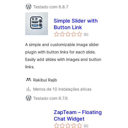
Testado com 6.8.7
Simple Slider with
Button Link
avaliações
(0
)
totais
A simple and customizable image slider
plugin with button links for each slide.
Easily add slides with images and button
links.
Rakibul Rajib
Menos de 10 instalações ativas
Testado com 6.7.6
ZapTeam – Floating
Chat Widget
avaliações
(0
)
totais