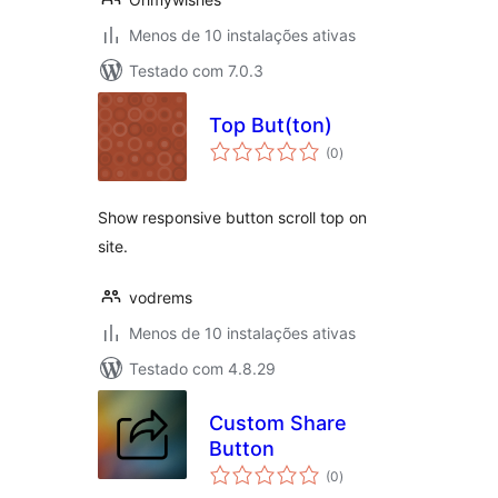
Menos de 10 instalações ativas
Testado com 7.0.3
Top But(ton)
avaliações
(0
)
totais
Show responsive button scroll top on
site.
vodrems
Menos de 10 instalações ativas
Testado com 4.8.29
Custom Share
Button
avaliações
(0
)
totais