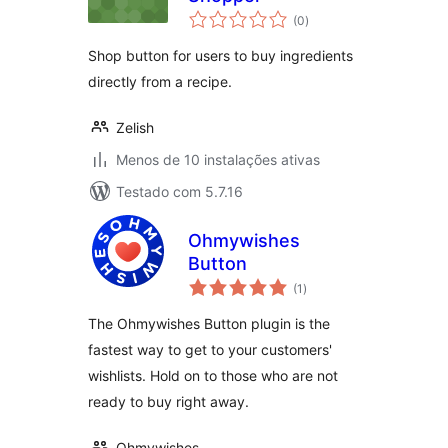
avaliações
(0
)
totais
Shop button for users to buy ingredients
directly from a recipe.
Zelish
Menos de 10 instalações ativas
Testado com 5.7.16
Ohmywishes
Button
avaliações
(1
)
totais
The Ohmywishes Button plugin is the
fastest way to get to your customers'
wishlists. Hold on to those who are not
ready to buy right away.
Ohmywishes