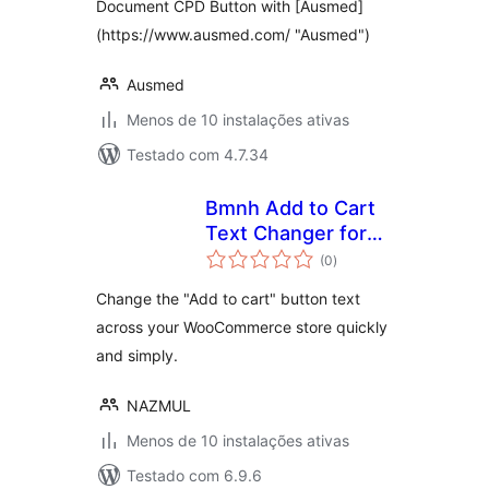
Document CPD Button with [Ausmed]
(https://www.ausmed.com/ "Ausmed")
Ausmed
Menos de 10 instalações ativas
Testado com 4.7.34
Bmnh Add to Cart
Text Changer for
avaliações
WooCommerce
(0
)
totais
Change the "Add to cart" button text
across your WooCommerce store quickly
and simply.
NAZMUL
Menos de 10 instalações ativas
Testado com 6.9.6