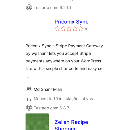
Testado com 6.2.10
Priconix Sync
avaliações
(0
)
totais
Priconix Sync – Stripe Payment Gateway
by wpsharif lets you accept Stripe
payments anywhere on your WordPress
site with a simple shortcode and easy se
…
Md Sharif Miah
Menos de 10 instalações ativas
Testado com 6.8.7
Zelish Recipe
Shopper