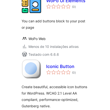
WoPo UI Elements
avaliações
(0
)
totais
You can add buttons block to your post
or page
WoPo Web
Menos de 10 instalações ativas
Testado com 6.6.6
Iconic Button
avaliações
(0
)
totais
Create beautiful, accessible icon buttons
for WordPress. WCAG 2.1 Level AA
compliant, performance-optimized,
Gutenberg native.