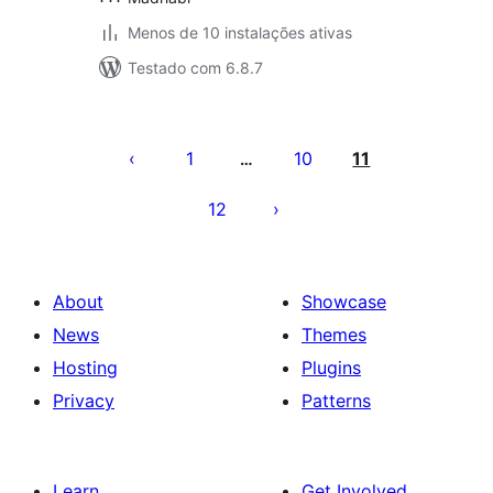
Menos de 10 instalações ativas
Testado com 6.8.7
Posts
pagination
1
10
11
…
12
About
Showcase
News
Themes
Hosting
Plugins
Privacy
Patterns
Learn
Get Involved