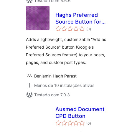
Testado com 6.6.6
Haghs Preferred
Source Button for
avaliações
Google
(0
)
totais
Adds a lightweight, customizable "Add as
Preferred Source" button (Google's
Preferred Sources feature) to your posts,
pages, and custom post types.
Benjamin Hagh Parast
Menos de 10 instalações ativas
Testado com 7.0.3
Ausmed Document
CPD Button
avaliações
(0
)
totais