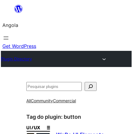
Saltar
para
Angola
o
conteúdo
Get WordPress
Plugin Directory
Pesquisar
All
Community
Commercial
Tag do plugin:
button