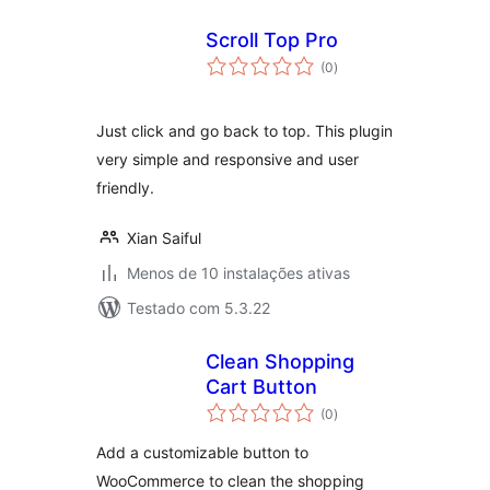
Scroll Top Pro
avaliações
(0
)
totais
Just click and go back to top. This plugin
very simple and responsive and user
friendly.
Xian Saiful
Menos de 10 instalações ativas
Testado com 5.3.22
Clean Shopping
Cart Button
avaliações
(0
)
totais
Add a customizable button to
WooCommerce to clean the shopping