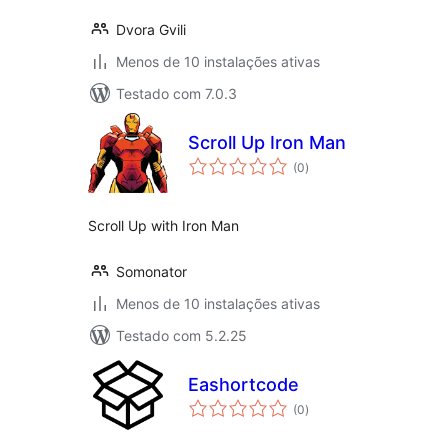
Dvora Gvili
Menos de 10 instalações ativas
Testado com 7.0.3
Scroll Up Iron Man
avaliações
(0
)
totais
Scroll Up with Iron Man
Somonator
Menos de 10 instalações ativas
Testado com 5.2.25
Eashortcode
avaliações
(0
)
totais