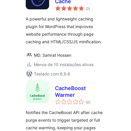
Cache
avaliações
(2
)
totais
A powerful and lightweight caching
plugin for WordPress that improves
website performance through page
caching and HTML/CSS/JS minification.
MD. Samrat Hossen
Menos de 10 instalações ativas
Testado com 6.9.6
CacheBoost
Warmer
avaliações
(0
)
totais
Notifies the CacheBoost API after cache
purge events to trigger targeted or full
cache warming, keeping your pages