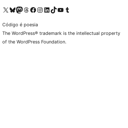
Visit our X (formerly Twitter) account
Visit our Bluesky account
Visit our Mastodon account
Visit our Threads account
Visit our Facebook page
Visit our Instagram account
Visit our LinkedIn account
Visit our TikTok account
Visit our YouTube channel
Visit our Tumblr account
Código é poesia
The WordPress® trademark is the intellectual property
of the WordPress Foundation.