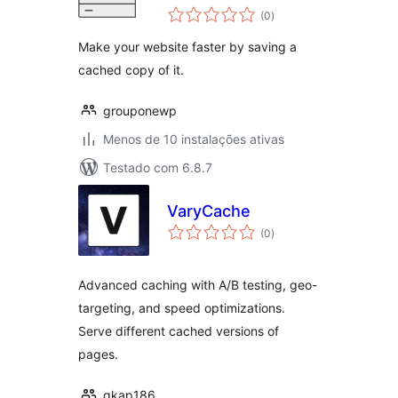
avaliações
(0
)
totais
Make your website faster by saving a
cached copy of it.
grouponewp
Menos de 10 instalações ativas
Testado com 6.8.7
VaryCache
avaliações
(0
)
totais
Advanced caching with A/B testing, geo-
targeting, and speed optimizations.
Serve different cached versions of
pages.
gkap186