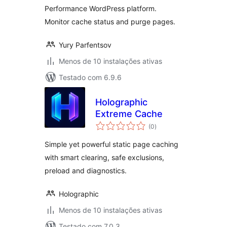
Performance WordPress platform.
Monitor cache status and purge pages.
Yury Parfentsov
Menos de 10 instalações ativas
Testado com 6.9.6
Holographic
Extreme Cache
avaliações
(0
)
totais
Simple yet powerful static page caching
with smart clearing, safe exclusions,
preload and diagnostics.
Holographic
Menos de 10 instalações ativas
Testado com 7.0.3