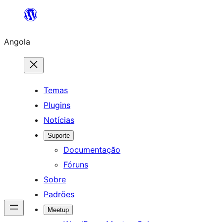
Saltar
para
Angola
o
conteúdo
Temas
Plugins
Notícias
Suporte
Documentação
Fóruns
Sobre
Padrões
Meetup