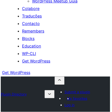
WordPress Meetup Guia
Colabore
Traduções
Contacto
Remembers
Blocks
Education
WP-CLI
Get WordPress
Get WordPress
Submit a plugin
Plugin Directory
My favorites
Log in