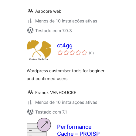
Aabcore web
Menos de 10 instalações ativas
Testado com 7.0.3
ct4gg
avaliações
(0
)
totais
Wordpress customiser tools for beginer
and confirmed users.
Franck VANHOUCKE
Menos de 10 instalações ativas
Testado com 7.1
Performance
Cache – PROISP