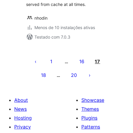
served from cache at all times.
nhodin
Menos de 10 instalações ativas
Testado com 7.0.3
Posts
pagination
1
16
17
…
18
20
…
About
Showcase
News
Themes
Hosting
Plugins
Privacy
Patterns