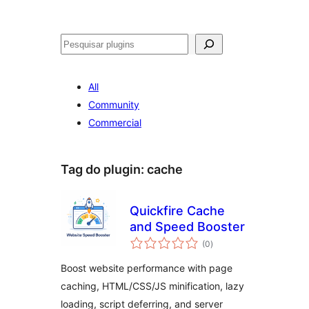
Pesquisar
All
Community
Commercial
Tag do plugin:
cache
Quickfire Cache
and Speed Booster
avaliações
(0
)
totais
Boost website performance with page
caching, HTML/CSS/JS minification, lazy
loading, script deferring, and server