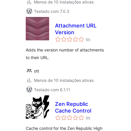
Menos de 10 instalações ativas
Testado com 7.0.3
Attachment URL
Version
avaliações
(0
)
totais
Adds the version number of attachments
to their URL.
ott
Menos de 10 instalações ativas
Testado com 6.1.11
Zen Republic
Cache Control
avaliações
(0
)
totais
Cache control for the Zen Republic High