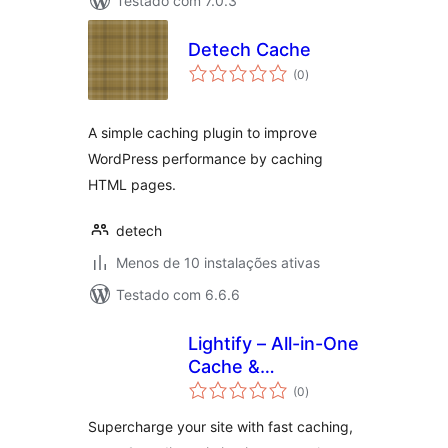
Testado com 7.0.3
Detech Cache
avaliações
(0
)
totais
A simple caching plugin to improve
WordPress performance by caching
HTML pages.
detech
Menos de 10 instalações ativas
Testado com 6.6.6
Lightify – All-in-One
Cache &
avaliações
Performance
(0
)
totais
Optimizations &
Supercharge your site with fast caching,
Core Web Vitals