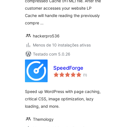
compressed Cache (HTML) file. After the
customer accesses your website LP
Cache will handle reading the previously
compre …
hackerpro536
Menos de 10 instalações ativas
Testado com 5.0.26
SpeedForge
avaliações
(1
)
totais
Speed up WordPress with page caching,
critical CSS, image optimization, lazy
loading, and more.
Themology