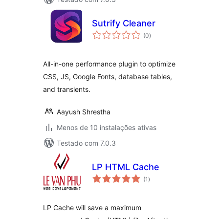
Sutrify Cleaner
avaliações
(0
)
totais
All-in-one performance plugin to optimize
CSS, JS, Google Fonts, database tables,
and transients.
Aayush Shrestha
Menos de 10 instalações ativas
Testado com 7.0.3
LP HTML Cache
avaliações
(1
)
totais
LP Cache will save a maximum