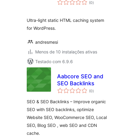
avaliações
(0
)
totais
Ultra-light static HTML caching system
for WordPress.
andresmesi
Menos de 10 instalações ativas
Testado com 6.9.6
Aabcore SEO and
SEO Backlinks
avaliações
(0
)
totais
SEO & SEO Backlinks – Improve organic
SEO with SEO backlinks, optimize
Website SEO, WooCommerce SEO, Local
SEO, Blog SEO , web SEO and CDN
cache.