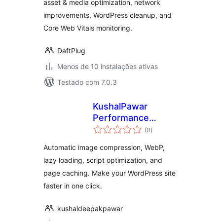
asset & media optimization, network
improvements, WordPress cleanup, and
Core Web Vitals monitoring.
DaftPlug
Menos de 10 instalações ativas
Testado com 7.0.3
KushalPawar
Performance
avaliações
Optimizer
(0
)
totais
Automatic image compression, WebP,
lazy loading, script optimization, and
page caching. Make your WordPress site
faster in one click.
kushaldeepakpawar