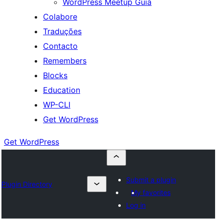
WordPress Meetup Guia
Colabore
Traduções
Contacto
Remembers
Blocks
Education
WP-CLI
Get WordPress
Get WordPress
Submit a plugin
Plugin Directory
My favorites
Log in