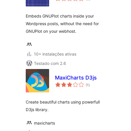
totais
Embeds GNUPlot charts inside your
Wordpress posts, without the need for
GNUPlot on your webhost.
10+ instalações ativas
Testado com 2.6
MaxiCharts D3js
avaliações
(1
)
totais
Create beautiful charts using powerfull
D3js library.
maxicharts