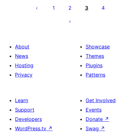
pagination
1
2
3
4
About
Showcase
News
Themes
Hosting
Plugins
Privacy
Patterns
Learn
Get Involved
Support
Events
Developers
Donate
↗
WordPress.tv
↗
Swag
↗