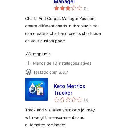
Manager
avaliações
(1
)
totais
Charts And Graphs Manager You can
create different charts in this plugin.You
can create a chart and use its shortcode
on your custom page.
mgplugin
Menos de 10 instalações ativas
Testado com 6.8.7
Keto Metrics
Tracker
avaliações
(0
)
totais
Track and visualize your keto journey
with weight, measurements and
automated reminders.