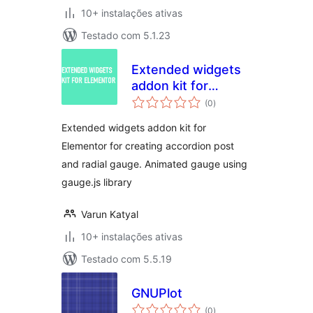
10+ instalações ativas
Testado com 5.1.23
Extended widgets
addon kit for
avaliações
Elementor
(0
)
totais
Extended widgets addon kit for
Elementor for creating accordion post
and radial gauge. Animated gauge using
gauge.js library
Varun Katyal
10+ instalações ativas
Testado com 5.5.19
GNUPlot
avaliações
(0
)