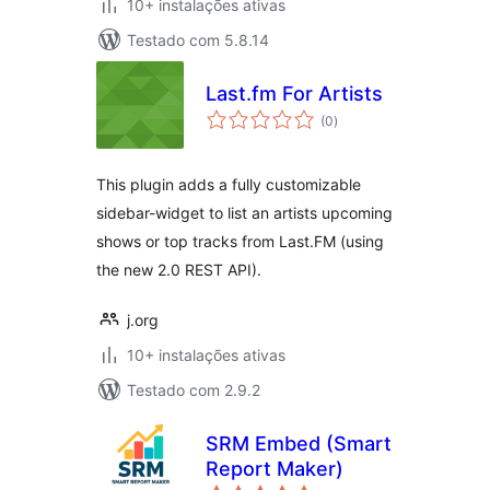
10+ instalações ativas
Testado com 5.8.14
Last.fm For Artists
avaliações
(0
)
totais
This plugin adds a fully customizable
sidebar-widget to list an artists upcoming
shows or top tracks from Last.FM (using
the new 2.0 REST API).
j.org
10+ instalações ativas
Testado com 2.9.2
SRM Embed (Smart
Report Maker)
avaliações