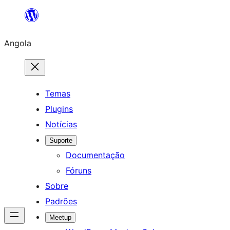
Saltar
para
Angola
o
conteúdo
Temas
Plugins
Notícias
Suporte
Documentação
Fóruns
Sobre
Padrões
Meetup