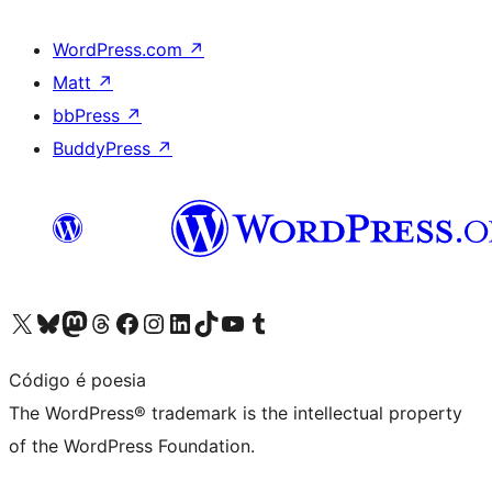
WordPress.com
↗
Matt
↗
bbPress
↗
BuddyPress
↗
Visit our X (formerly Twitter) account
Visit our Bluesky account
Visit our Mastodon account
Visit our Threads account
Visit our Facebook page
Visit our Instagram account
Visit our LinkedIn account
Visit our TikTok account
Visit our YouTube channel
Visit our Tumblr account
Código é poesia
The WordPress® trademark is the intellectual property
of the WordPress Foundation.