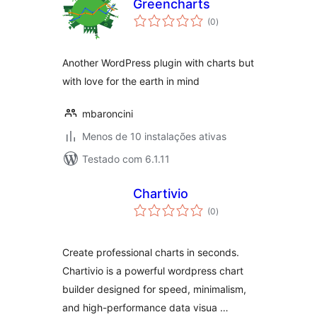
Greencharts
avaliações
(0
)
totais
Another WordPress plugin with charts but
with love for the earth in mind
mbaroncini
Menos de 10 instalações ativas
Testado com 6.1.11
Chartivio
avaliações
(0
)
totais
Create professional charts in seconds.
Chartivio is a powerful wordpress chart
builder designed for speed, minimalism,
and high-performance data visua …