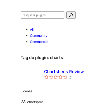
Pesquisar
All
Community
Commercial
Tag do plugin:
charts
Chartsbeds Review
avaliações
(0
)
totais
License
chartspms