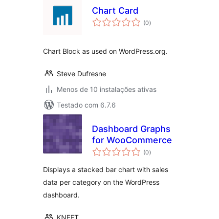
Chart Card
avaliações
(0
)
totais
Chart Block as used on WordPress.org.
Steve Dufresne
Menos de 10 instalações ativas
Testado com 6.7.6
Dashboard Graphs
for WooCommerce
avaliações
(0
)
totais
Displays a stacked bar chart with sales
data per category on the WordPress
dashboard.
KNEET