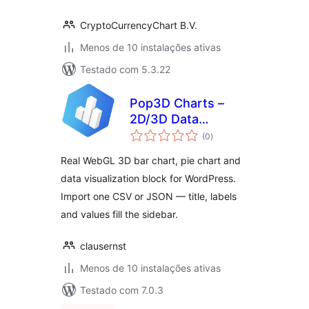
CryptoCurrencyChart B.V.
Menos de 10 instalações ativas
Testado com 5.3.22
Pop3D Charts –
2D/3D Data
avaliações
Visualizer
(0
)
totais
Real WebGL 3D bar chart, pie chart and
data visualization block for WordPress.
Import one CSV or JSON — title, labels
and values fill the sidebar.
clausernst
Menos de 10 instalações ativas
Testado com 7.0.3