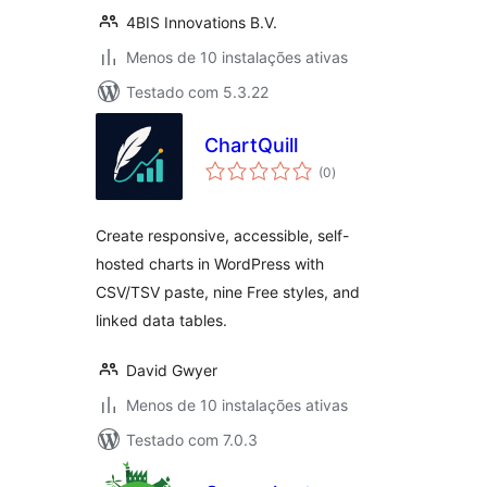
4BIS Innovations B.V.
Menos de 10 instalações ativas
Testado com 5.3.22
ChartQuill
avaliações
(0
)
totais
Create responsive, accessible, self-
hosted charts in WordPress with
CSV/TSV paste, nine Free styles, and
linked data tables.
David Gwyer
Menos de 10 instalações ativas
Testado com 7.0.3