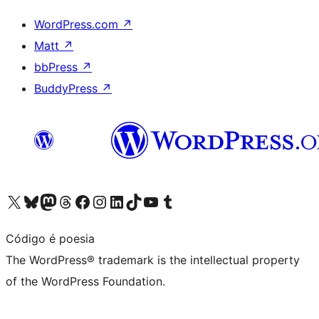
WordPress.com
↗
Matt
↗
bbPress
↗
BuddyPress
↗
Visit our X (formerly Twitter) account
Visit our Bluesky account
Visit our Mastodon account
Visit our Threads account
Visit our Facebook page
Visit our Instagram account
Visit our LinkedIn account
Visit our TikTok account
Visit our YouTube channel
Visit our Tumblr account
Código é poesia
The WordPress® trademark is the intellectual property
of the WordPress Foundation.