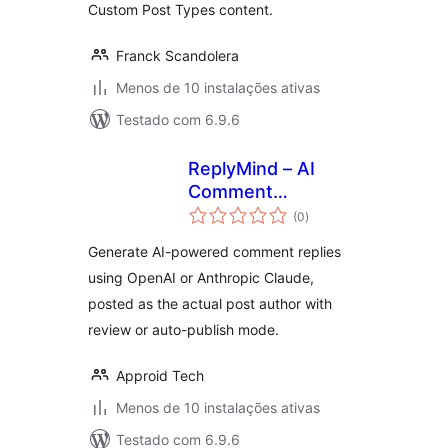
Custom Post Types content.
Franck Scandolera
Menos de 10 instalações ativas
Testado com 6.9.6
ReplyMind – AI
Comment
avaliações
Responder
(0
)
totais
Generate AI-powered comment replies
using OpenAI or Anthropic Claude,
posted as the actual post author with
review or auto-publish mode.
Approid Tech
Menos de 10 instalações ativas
Testado com 6.9.6