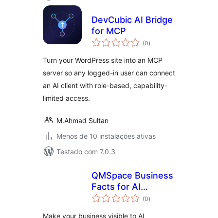
DevCubic AI Bridge
for MCP
avaliações
(0
)
totais
Turn your WordPress site into an MCP
server so any logged-in user can connect
an AI client with role-based, capability-
limited access.
M.Ahmad Sultan
Menos de 10 instalações ativas
Testado com 7.0.3
QMSpace Business
Facts for AI
avaliações
Assistants
(0
)
totais
Make your business visible to AI