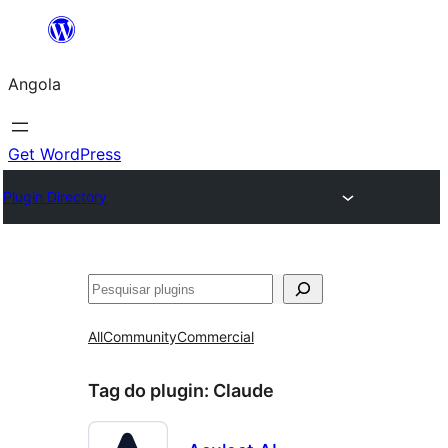
Saltar
para
Angola
o
conteúdo
Get WordPress
Plugin Directory
Pesquisar
All
Community
Commercial
Tag do plugin:
Claude