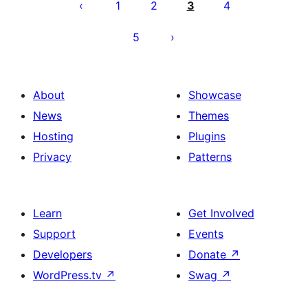
pagination
1
2
3
4
5
About
Showcase
News
Themes
Hosting
Plugins
Privacy
Patterns
Learn
Get Involved
Support
Events
Developers
Donate
↗
WordPress.tv
↗
Swag
↗