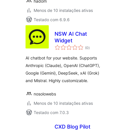
hadom
Menos de 10 instalações ativas
Testado com 6.9.6
NSW AI Chat
Widget
avaliações
(0
)
totais
AI chatbot for your website. Supports
Anthropic (Claude), OpenAI (ChatGPT),
Google (Gemini), DeepSeek, xAI (Grok)
and Mistral. Highly customizable.
nosolowebs
Menos de 10 instalações ativas
Testado com 7.0.3
CXD Blog Pilot