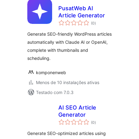
PusatWeb AI
Article Generator
avaliações
(0
)
totais
Generate SEO-friendly WordPress articles
automatically with Claude AI or OpenAI,
complete with thumbnails and
scheduling.
komponenweb
Menos de 10 instalações ativas
Testado com 7.0.3
AI SEO Article
Generator
avaliações
(0
)
totais
Generate SEO-optimized articles using