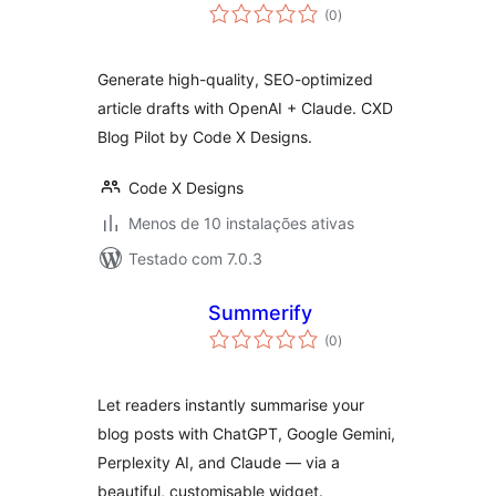
avaliações
(0
)
totais
Generate high-quality, SEO-optimized
article drafts with OpenAI + Claude. CXD
Blog Pilot by Code X Designs.
Code X Designs
Menos de 10 instalações ativas
Testado com 7.0.3
Summerify
avaliações
(0
)
totais
Let readers instantly summarise your
blog posts with ChatGPT, Google Gemini,
Perplexity AI, and Claude — via a
beautiful, customisable widget.