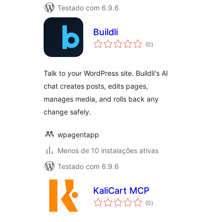
Testado com 6.9.6
Buildli
avaliações
(0
)
totais
Talk to your WordPress site. Buildli's AI
chat creates posts, edits pages,
manages media, and rolls back any
change safely.
wpagentapp
Menos de 10 instalações ativas
Testado com 6.9.6
KaliCart MCP
avaliações
(0
)
totais