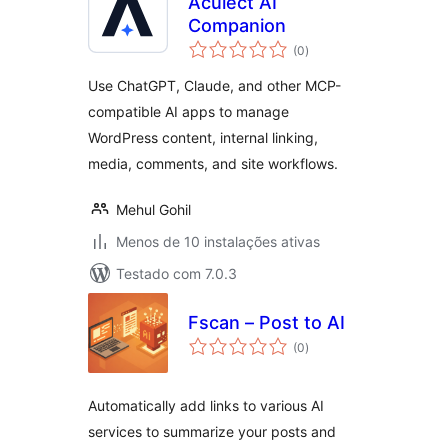
Aculect AI
Companion
avaliações
(0
)
totais
Use ChatGPT, Claude, and other MCP-
compatible AI apps to manage
WordPress content, internal linking,
media, comments, and site workflows.
Mehul Gohil
Menos de 10 instalações ativas
Testado com 7.0.3
Fscan – Post to AI
avaliações
(0
)
totais
Automatically add links to various AI
services to summarize your posts and