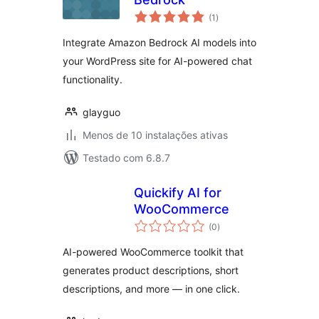
avaliações
(1
)
totais
Integrate Amazon Bedrock AI models into
your WordPress site for AI-powered chat
functionality.
glayguo
Menos de 10 instalações ativas
Testado com 6.8.7
Quickify AI for
WooCommerce
avaliações
(0
)
totais
AI-powered WooCommerce toolkit that
generates product descriptions, short
descriptions, and more — in one click.