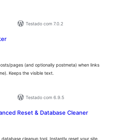
Testado com 7.0.2
ker
valiações
tais
osts/pages (and optionally postmeta) when links
ne). Keeps the visible text.
Testado com 6.9.5
vanced Reset & Database Cleaner
aliações
tais
database cleanup tool. Instantly reset your site,