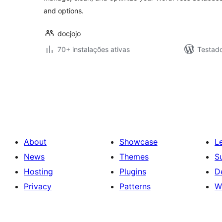
and options.
docjojo
70+ instalações ativas
Testado
Posts
pagination
About
Showcase
L
News
Themes
S
Hosting
Plugins
D
Privacy
Patterns
W