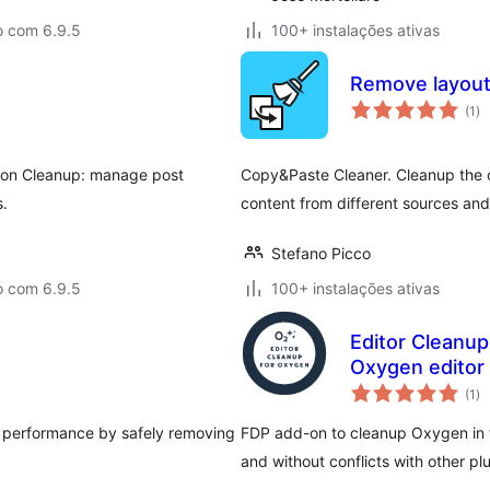
o com 6.9.5
100+ instalações ativas
Remove layout
av
(1
)
to
ion Cleanup: manage post
Copy&Paste Cleaner. Cleanup the c
s.
content from different sources and
Stefano Picco
o com 6.9.5
100+ instalações ativas
Editor Cleanup
Oxygen editor
av
(1
)
to
d performance by safely removing
FDP add-on to cleanup Oxygen in 
and without conflicts with other pl