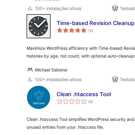
100+ instalações ativas
Testad
Time-based Revision Cleanup
avaliações
(3
)
totais
Maximize WordPress efficiency with Time-based Revis
histories by age, not count, with optional auto-cleanup
Michael Sablone
100+ instalações ativas
Testad
Clean .htaccess Tool
avaliações
(0
)
totais
Clean .htaccess Tool simplifies WordPress security an
unused entries from your .htaccess file.