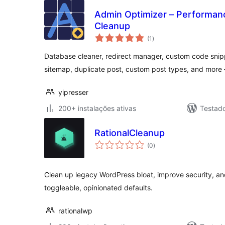
Admin Optimizer – Performanc
Cleanup
avaliações
(1
)
totais
Database cleaner, redirect manager, custom code sni
sitemap, duplicate post, custom post types, and more
yipresser
200+ instalações ativas
Testado
RationalCleanup
avaliações
(0
)
totais
Clean up legacy WordPress bloat, improve security, a
toggleable, opinionated defaults.
rationalwp