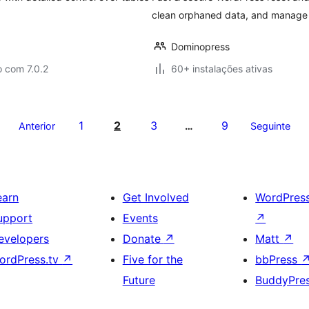
clean orphaned data, and manage
Dominopress
 com 7.0.2
60+ instalações ativas
1
2
3
9
Anterior
…
Seguinte
earn
Get Involved
WordPres
upport
Events
↗
evelopers
Donate
↗
Matt
↗
ordPress.tv
↗
Five for the
bbPress
Future
BuddyPre