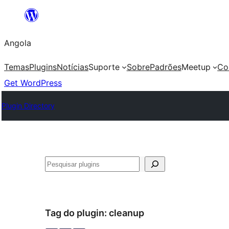
Saltar
para
Angola
o
conteúdo
Temas
Plugins
Notícias
Suporte
Sobre
Padrões
Meetup
Co
Get WordPress
Plugin Directory
Pesquisar
Tag do plugin:
cleanup