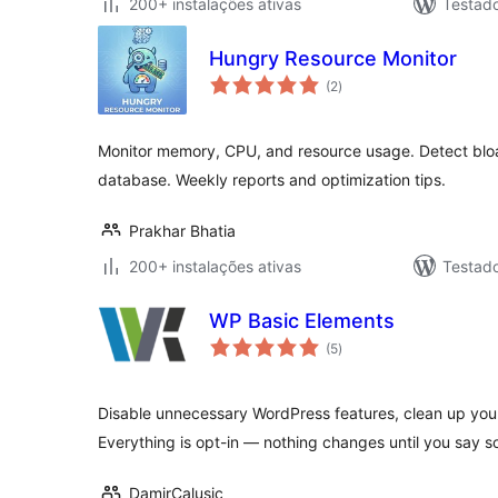
200+ instalações ativas
Testado
Hungry Resource Monitor
avaliações
(2
)
totais
Monitor memory, CPU, and resource usage. Detect bloa
database. Weekly reports and optimization tips.
Prakhar Bhatia
200+ instalações ativas
Testado
WP Basic Elements
avaliações
(5
)
totais
Disable unnecessary WordPress features, clean up you
Everything is opt-in — nothing changes until you say s
DamirCalusic