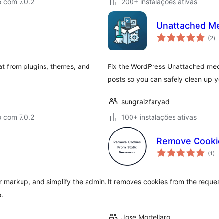
 com 7.0.2
200+ instalações ativas
Unattached M
av
(2
)
to
t from plugins, themes, and
Fix the WordPress Unattached media 
posts so you can safely clean up yo
sungraizfaryad
 com 7.0.2
100+ instalações ativas
Remove Cookie
av
(1
)
to
r markup, and simplify the admin.
It removes cookies from the reques
o.
Jose Mortellaro