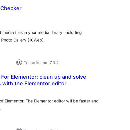
 Checker
aliações
tais
 media files in your media library, including
 Photo Gallery (10Web).
Testado com 7.0.2
 For Elementor: clean up and solve
s with the Elementor editor
aliações
tais
of Elementor. The Elementor editor will be faster and
.