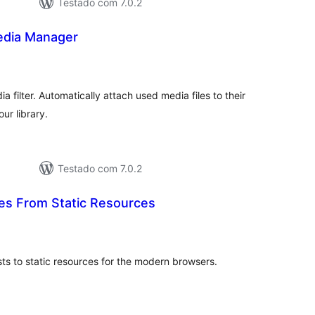
Testado com 7.0.2
edia Manager
aliações
tais
filter. Automatically attach used media files to their
ur library.
Testado com 7.0.2
s From Static Resources
aliações
tais
ts to static resources for the modern browsers.