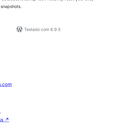
 snapshots.
Testado com 6.9.5
s.com
↗
ss
↗