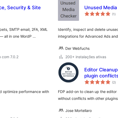
e, Security & Site
Unused Media
av
(1
)
to
ppets, SMTP email, 2FA, XML
Identify, inspect and delete unused
 — all in one WordP …
integrations for Advanced Ads and
Der Webfuchs
 com 7.0.2
200+ instalações ativas
Editor Cleanup
plugin conflict
av
(2
)
to
nd optimize performance with
FDP add-on to clean up the editor 
without conflicts with other plugins
Jose Mortellaro