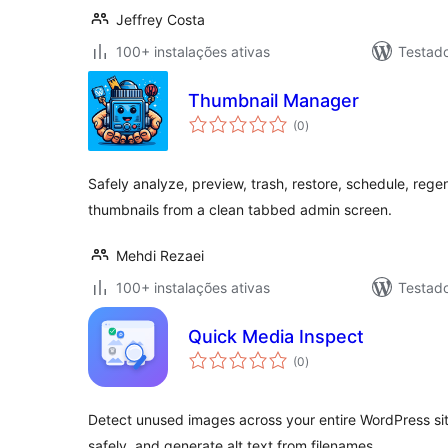
Jeffrey Costa
100+ instalações ativas
Testad
Thumbnail Manager
avaliações
(0
)
totais
Safely analyze, preview, trash, restore, schedule, re
thumbnails from a clean tabbed admin screen.
Mehdi Rezaei
100+ instalações ativas
Testado
Quick Media Inspect
avaliações
(0
)
totais
Detect unused images across your entire WordPress sit
safely, and generate alt text from filenames.