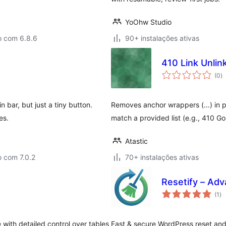
YoOhw Studio
o com 6.8.6
90+ instalações ativas
410 Link Unlin
a
(0
)
to
 bar, but just a tiny button.
Removes anchor wrappers (…) in p
es.
match a provided list (e.g., 410 Go
Atastic
 com 7.0.2
70+ instalações ativas
Resetify – Ad
av
(1
)
to
ith detailed control over tables
Fast & secure WordPress reset and 