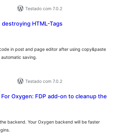
Testado com 7.0.2
 destroying HTML-Tags
aliações
tais
ode in post and page editor after using copy&paste
 automatic saving.
Testado com 7.0.2
 For Oxygen: FDP add-on to cleanup the
aliações
tais
the backend. Your Oxygen backend will be faster
ugins.