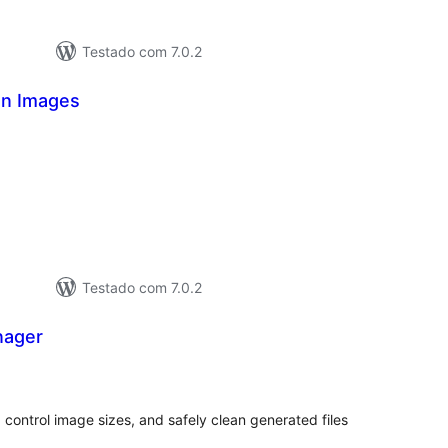
Testado com 7.0.2
an Images
aliações
tais
Testado com 7.0.2
nager
aliações
tais
ontrol image sizes, and safely clean generated files