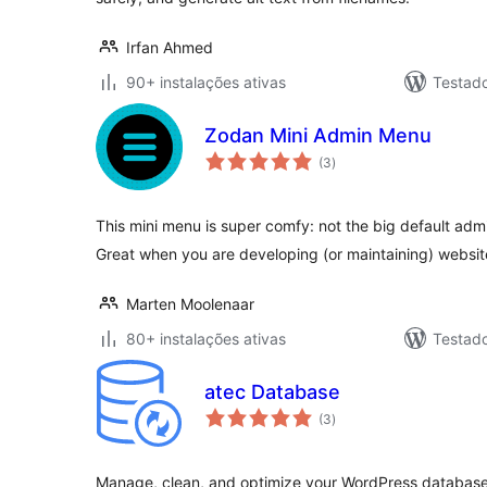
Irfan Ahmed
90+ instalações ativas
Testad
Zodan Mini Admin Menu
avaliações
(3
)
totais
This mini menu is super comfy: not the big default admin
Great when you are developing (or maintaining) websit
Marten Moolenaar
80+ instalações ativas
Testado
atec Database
avaliações
(3
)
totais
Manage, clean, and optimize your WordPress database w