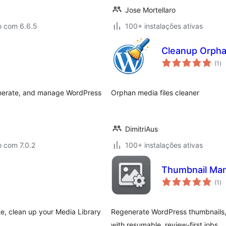
Jose Mortellaro
o com 6.6.5
100+ instalações ativas
Cleanup Orph
av
(1
)
to
generate, and manage WordPress
Orphan media files cleaner
DimitriAus
 com 7.0.2
100+ instalações ativas
Thumbnail Ma
av
(1
)
to
e, clean up your Media Library
Regenerate WordPress thumbnails, c
with resumable, review-first jobs.