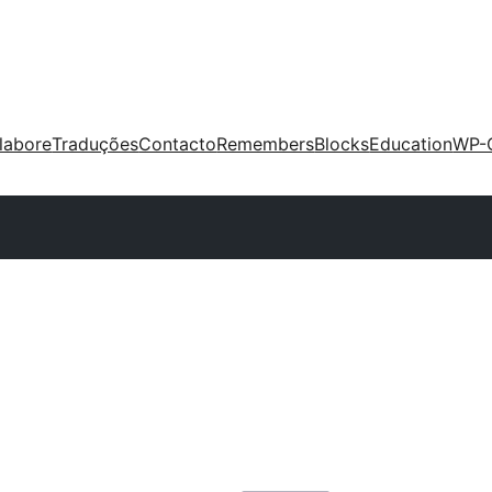
labore
Traduções
Contacto
Remembers
Blocks
Education
WP-