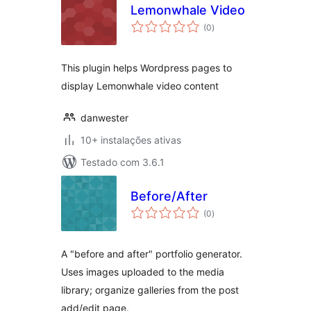
Lemonwhale Video
avaliações
(0
)
totais
This plugin helps Wordpress pages to
display Lemonwhale video content
danwester
10+ instalações ativas
Testado com 3.6.1
Before/After
avaliações
(0
)
totais
A "before and after" portfolio generator.
Uses images uploaded to the media
library; organize galleries from the post
add/edit page.