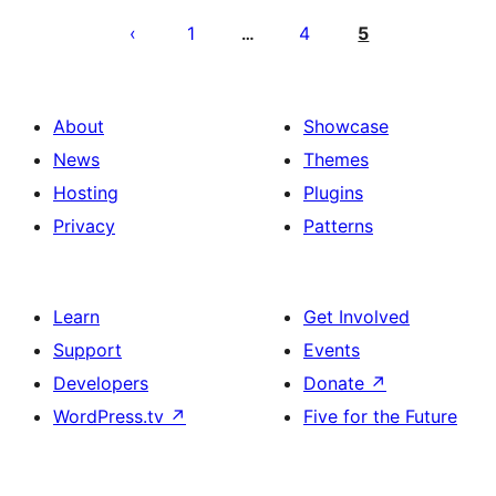
pagination
1
4
5
…
About
Showcase
News
Themes
Hosting
Plugins
Privacy
Patterns
Learn
Get Involved
Support
Events
Developers
Donate
↗
WordPress.tv
↗
Five for the Future