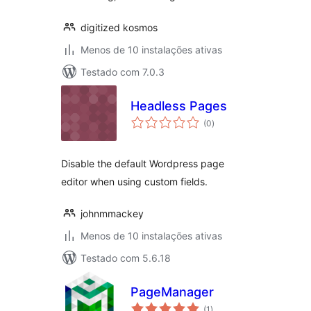
digitized kosmos
Menos de 10 instalações ativas
Testado com 7.0.3
Headless Pages
avaliações
(0
)
totais
Disable the default Wordpress page
editor when using custom fields.
johnmmackey
Menos de 10 instalações ativas
Testado com 5.6.18
PageManager
avaliações
(1
)