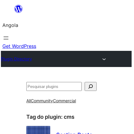
Saltar
para
Angola
o
conteúdo
Get WordPress
Plugin Directory
Pesquisar
All
Community
Commercial
Tag do plugin:
cms