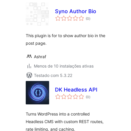
Syno Author Bio
avaliações
(0
)
totais
This plugin is for to show author bio in the
post page.
Ashraf
Menos de 10 instalações ativas
Testado com 5.3.22
DK Headless API
avaliações
(0
)
totais
Turns WordPress into a controlled
Headless CMS with custom REST routes,
rate limiting, and caching.