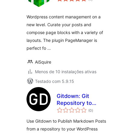
totais
Wordpress content management on a
new level. Curate your posts and
compose page blocks with a variety of
layouts. The plugin PageManager is
perfect fo …
AiSquire
Menos de 10 instalações ativas
Testado com 5.9.15
Gitdown: Git
Repository to
avaliações
WordPress Blog
(0
)
totais
Posts
Use Gitdown to Publish Markdown Posts
from a repository to your WordPress