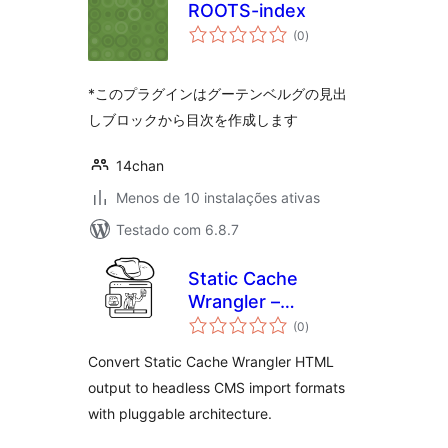
ROOTS-index
avaliações
(0
)
totais
*このプラグインはグーテンベルグの見出
しブロックから目次を作成します
14chan
Menos de 10 instalações ativas
Testado com 6.8.7
Static Cache
Wrangler –
avaliações
Headless Assistant
(0
)
totais
Convert Static Cache Wrangler HTML
output to headless CMS import formats
with pluggable architecture.