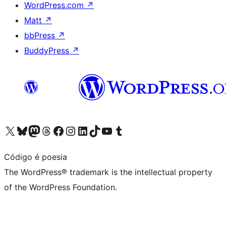
WordPress.com
↗
Matt
↗
bbPress
↗
BuddyPress
↗
Visit our X (formerly Twitter) account
Visit our Bluesky account
Visit our Mastodon account
Visit our Threads account
Visit our Facebook page
Visit our Instagram account
Visit our LinkedIn account
Visit our TikTok account
Visit our YouTube channel
Visit our Tumblr account
Código é poesia
The WordPress® trademark is the intellectual property
of the WordPress Foundation.