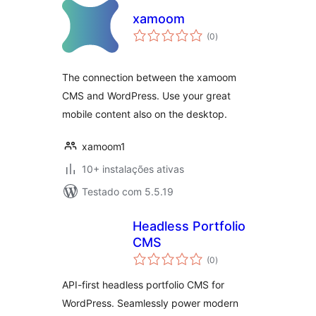
xamoom
avaliações
(0
)
totais
The connection between the xamoom
CMS and WordPress. Use your great
mobile content also on the desktop.
xamoom1
10+ instalações ativas
Testado com 5.5.19
Headless Portfolio
CMS
avaliações
(0
)
totais
API-first headless portfolio CMS for
WordPress. Seamlessly power modern