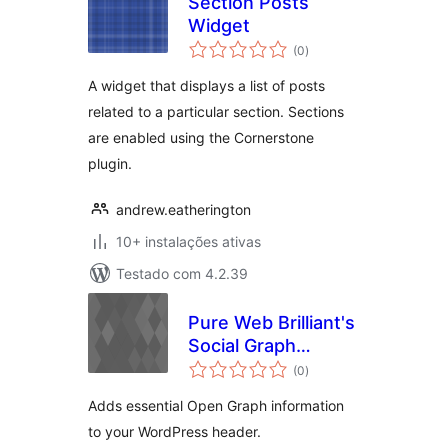
Section Posts
Widget
avaliações
(0
)
totais
A widget that displays a list of posts
related to a particular section. Sections
are enabled using the Cornerstone
plugin.
andrew.eatherington
10+ instalações ativas
Testado com 4.2.39
Pure Web Brilliant's
Social Graph
avaliações
Control
(0
)
totais
Adds essential Open Graph information
to your WordPress header.