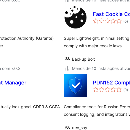
Fast Cookie Co
a
(0
)
to
otection Authority (Garante)
Super Lightweight, minimal settin
er.
comply with major cookie laws
Backup Bolt
o com 7.0.3
Menos de 10 instalações ativa
nt Manager
PDN152 Compl
a
(0
)
to
actually look good. GDPR & CCPA
Compliance tools for Russian Fede
consent logging, and integration
dev_say