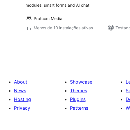
modules: smart forms and AI chat.
Pratcom Media
Menos de 10 instalações ativas
Testad
Posts
pagination
About
Showcase
L
News
Themes
S
Hosting
Plugins
D
Privacy
Patterns
W