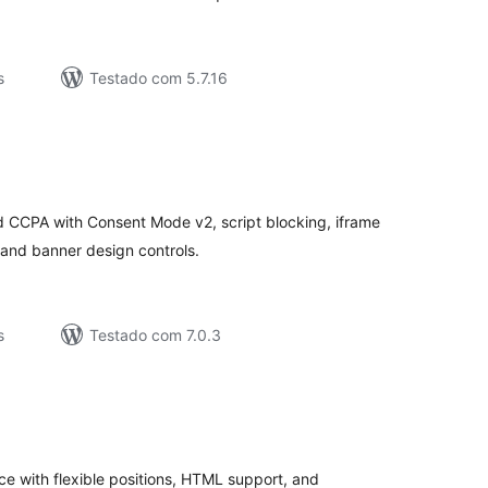
s
Testado com 5.7.16
valiações
tais
 CCPA with Consent Mode v2, script blocking, iframe
 and banner design controls.
s
Testado com 7.0.3
valiações
tais
ce with flexible positions, HTML support, and