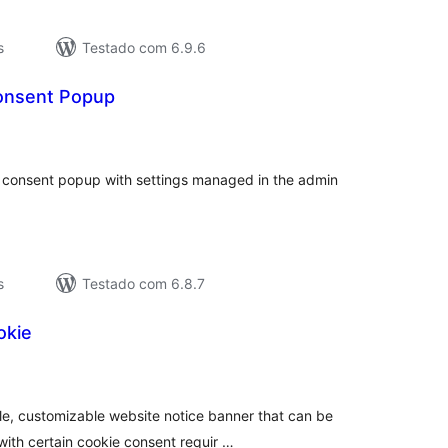
s
Testado com 6.9.6
onsent Popup
valiações
tais
ie consent popup with settings managed in the admin
s
Testado com 6.8.7
okie
valiações
tais
e, customizable website notice banner that can be
ith certain cookie consent requir …