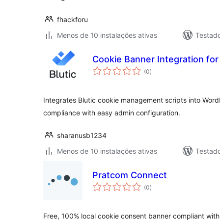
fhackforu
Menos de 10 instalações ativas
Testad
Cookie Banner Integration for 
avaliações
(0
)
totais
Integrates Blutic cookie management scripts into Wor
compliance with easy admin configuration.
sharanusb1234
Menos de 10 instalações ativas
Testad
Pratcom Connect
avaliações
(0
)
totais
Free, 100% local cookie consent banner compliant wit