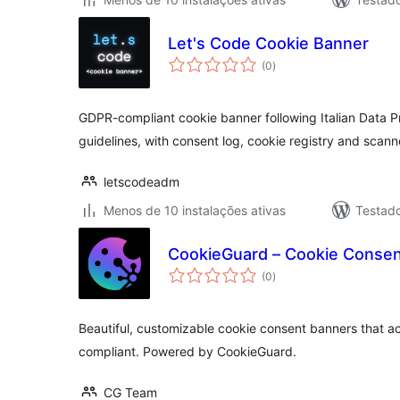
Let's Code Cookie Banner
avaliações
(0
)
totais
GDPR-compliant cookie banner following Italian Data Pr
guidelines, with consent log, cookie registry and scann
letscodeadm
Menos de 10 instalações ativas
Testad
CookieGuard – Cookie Conse
avaliações
(0
)
totais
Beautiful, customizable cookie consent banners that 
compliant. Powered by CookieGuard.
CG Team