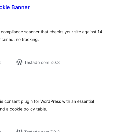
okie Banner
valiações
tais
 compliance scanner that checks your site against 14
tained, no tracking.
s
Testado com 7.0.3
valiações
tais
ie consent plugin for WordPress with an essential
d a cookie policy table.
s
Testado com 7.0.3