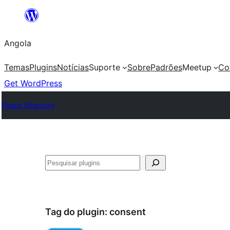
Saltar
para
Angola
o
conteúdo
Temas
Plugins
Notícias
Suporte
Sobre
Padrões
Meetup
Co
Get WordPress
Plugin Directory
Pesquisar
Tag do plugin:
consent