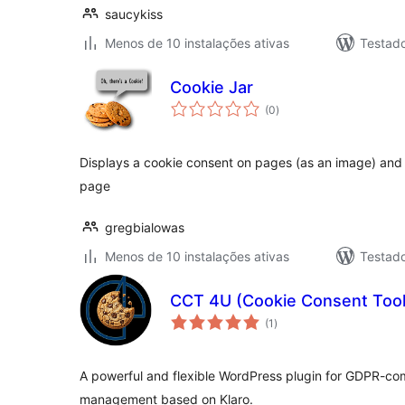
saucykiss
Menos de 10 instalações ativas
Testad
Cookie Jar
avaliações
(0
)
totais
Displays a cookie consent on pages (as an image) and p
page
gregbialowas
Menos de 10 instalações ativas
Testad
CCT 4U (Cookie Consent Tool
avaliações
(1
)
totais
A powerful and flexible WordPress plugin for GDPR-co
management based on Klaro.