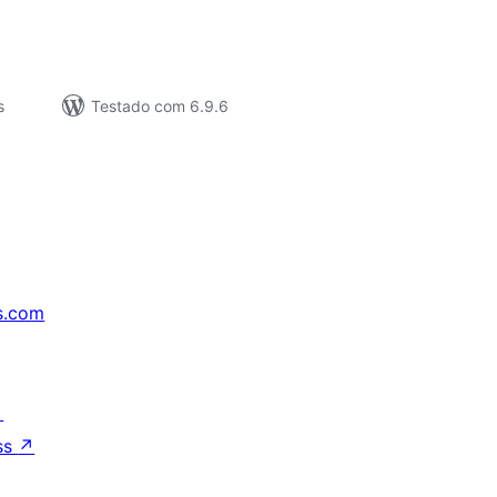
s
Testado com 6.9.6
s.com
↗
ss
↗