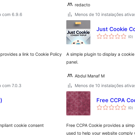
redacto
o com 6.9.6
Menos de 10 instalações ativa
Just Cookie C
a
(0
)
to
rovides a link to Cookie Policy
A simple plugin to display a cook
panel.
Abdul Manaf M
o com 7.0.3
Menos de 10 instalações ativa
)
Free CCPA Co
a
(0
)
to
mpliant cookie consent
Free CCPA Cookie provides a simpl
used to help your website comply w