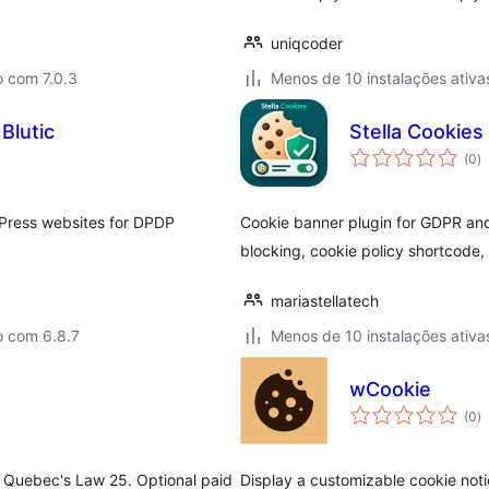
uniqcoder
o com 7.0.3
Menos de 10 instalações ativa
Blutic
Stella Cookies
a
(0
)
to
dPress websites for DPDP
Cookie banner plugin for GDPR and
blocking, cookie policy shortcode,
mariastellatech
o com 6.8.7
Menos de 10 instalações ativa
wCookie
a
(0
)
to
h Quebec's Law 25. Optional paid
Display a customizable cookie noti