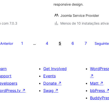
responsive design.
Joomla Service Provider
o com 7.0.3
Menos de 10 instalações ativa
1
4
5
6
7
Anterior
…
Seguinte
earn
Get Involved
WordPres
upport
Events
↗
evelopers
Donate
↗
Matt
↗
ordPress.tv
↗
Swag
↗
bbPress
BuddyPre