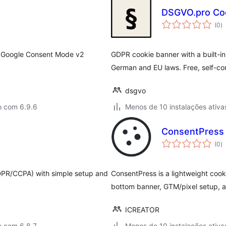
DSGVO.pro Co
a
(0
)
to
h Google Consent Mode v2
GDPR cookie banner with a built-in
German and EU laws. Free, self-con
dsgvo
o com 6.9.6
Menos de 10 instalações ativa
ConsentPress
a
(0
)
to
DPR/CCPA) with simple setup and
ConsentPress is a lightweight cook
bottom banner, GTM/pixel setup, an
ICREATOR
o com 6.8.7
Menos de 10 instalações ativa