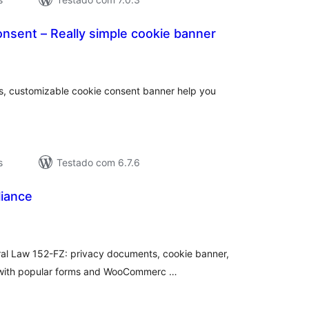
nsent – Really simple cookie banner
valiações
tais
gs, customizable cookie consent banner help you
s
Testado com 6.7.6
iance
valiações
tais
ral Law 152-FZ: privacy documents, cookie banner,
s with popular forms and WooCommerc …