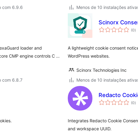
o com 6.9.6
Menos de 10 instalações ativa
Scinorx Consen
a
(0
)
to
NexaGuard loader and
A lightweight cookie consent noti
 core CMP engine controls C …
WordPress websites.
Scinorx Technologies Inc
o com 6.8.7
Menos de 10 instalações ativa
Redacto Cooki
a
(0
)
to
okies.
Integrates Redacto Cookie Consent
and workspace UUID.