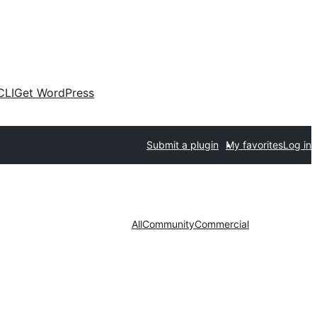
CLI
Get WordPress
Submit a plugin
My favorites
Log in
All
Community
Commercial