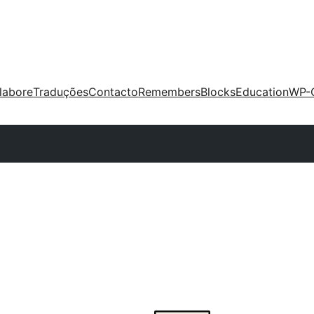
labore
Traduções
Contacto
Remembers
Blocks
Education
WP-