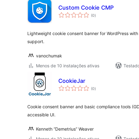
Custom Cookie CMP
avaliações
(0
)
totais
Lightweight cookie consent banner for WordPress wit
support.
vanochumak
Menos de 10 instalações ativas
Testad
CookieJar
avaliações
(0
)
totais
Cookie consent banner and basic compliance tools (G
accessible UI.
Kenneth “Demetrius” Weaver
Menos de 10 instalações ativas
Testad