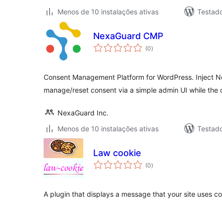
Menos de 10 instalações ativas
Testad
NexaGuard CMP
avaliações
(0
)
totais
Consent Management Platform for WordPress. Inject 
manage/reset consent via a simple admin UI while the
NexaGuard Inc.
Menos de 10 instalações ativas
Testad
Law cookie
avaliações
(0
)
totais
A plugin that displays a message that your site uses co