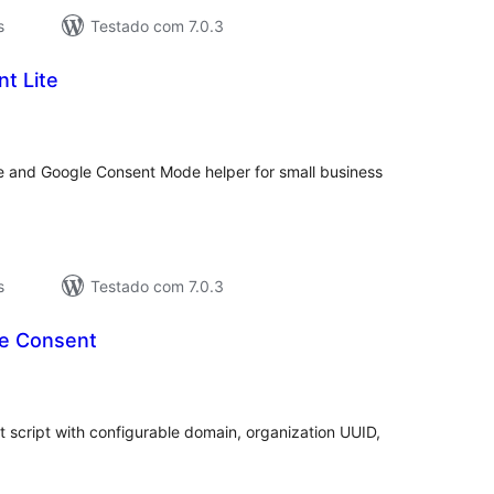
s
Testado com 7.0.3
t Lite
valiações
tais
ce and Google Consent Mode helper for small business
s
Testado com 7.0.3
e Consent
valiações
tais
 script with configurable domain, organization UUID,