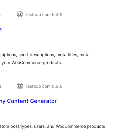
s
Testado com 6.4.9
e
aliações
tais
ptions, short descriptions, meta titles, meta
for your WooCommerce products.
s
Testado com 6.9.6
my Content Generator
valiações
tais
stom post types, users, and WooCommerce products