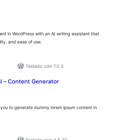
aliações
tais
nt in WordPress with an AI writing assistant that
lity, and ease of use.
Testado com 7.0.3
al – Content Generator
valiações
tais
 you to generate dummy lorem ipsum content in
Testado com 4.6.30