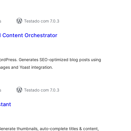
s
Testado com 7.0.3
 Content Orchestrator
valiações
tais
WordPress. Generates SEO-optimized blog posts using
ages and Yoast integration.
s
Testado com 7.0.3
stant
valiações
tais
enerate thumbnails, auto-complete titles & content,