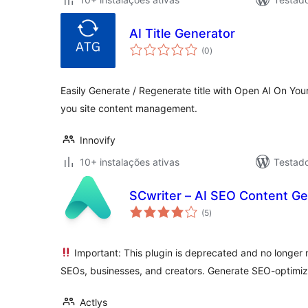
AI Title Generator
avaliações
(0
)
totais
Easily Generate / Regenerate title with Open AI On You
you site content management.
Innovify
10+ instalações ativas
Testad
SCwriter – AI SEO Content Ge
avaliações
(5
)
totais
Important: This plugin is deprecated and no longer 
SEOs, businesses, and creators. Generate SEO-optimi
Actlys