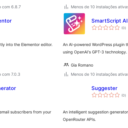
o com 6.8.7
Menos de 10 instalações ativa
entor
SmartScript AI
a
(0
)
to
ly into the Elementor editor.
An AI-powered WordPress plugin tha
using OpenAI's GPT-3 technology.
Gia Romano
o com 7.0.3
Menos de 10 instalações ativa
erator
Suggester
a
(0
)
to
mail subscribers from your
An intelligent suggestion generat
OpenRouter APIs.