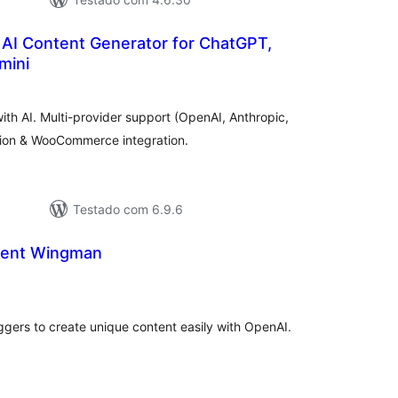
 AI Content Generator for ChatGPT,
mini
aliações
tais
th AI. Multi-provider support (OpenAI, Anthropic,
tion & WooCommerce integration.
Testado com 6.9.6
tent Wingman
valiações
tais
gers to create unique content easily with OpenAI.