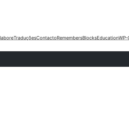
labore
Traduções
Contacto
Remembers
Blocks
Education
WP-