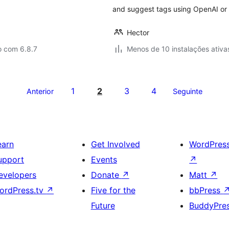
and suggest tags using OpenAI or
Hector
o com 6.8.7
Menos de 10 instalações ativa
1
2
3
4
Anterior
Seguinte
earn
Get Involved
WordPres
upport
Events
↗
evelopers
Donate
↗
Matt
↗
ordPress.tv
↗
Five for the
bbPress
Future
BuddyPre