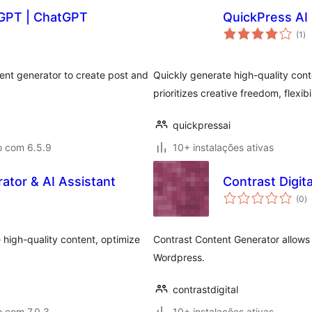
 GPT | ChatGPT
QuickPress AI
av
(1
)
to
ent generator to create post and
Quickly generate high-quality conte
prioritizes creative freedom, flexibi
quickpressai
o com 6.5.9
10+ instalações ativas
tor & AI Assistant
Contrast Digit
a
(0
)
to
high-quality content, optimize
Contrast Content Generator allows
Wordpress.
contrastdigital
o com 7.0.3
10+ instalações ativas