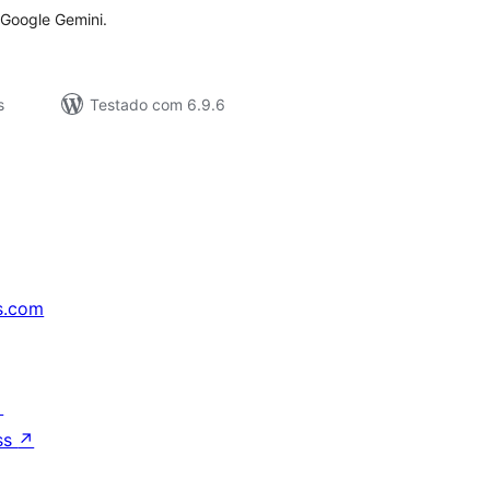
 Google Gemini.
s
Testado com 6.9.6
s.com
↗
ss
↗