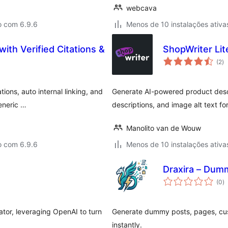
webcava
o com 6.9.6
Menos de 10 instalações ativa
ith Verified Citations &
ShopWriter Lit
av
(2
)
to
ions, auto internal linking, and
Generate AI-powered product descri
eneric …
descriptions, and image alt text 
Manolito van de Wouw
o com 6.9.6
Menos de 10 instalações ativa
Draxira – Dum
a
(0
)
to
ator, leveraging OpenAI to turn
Generate dummy posts, pages, cu
instantly.