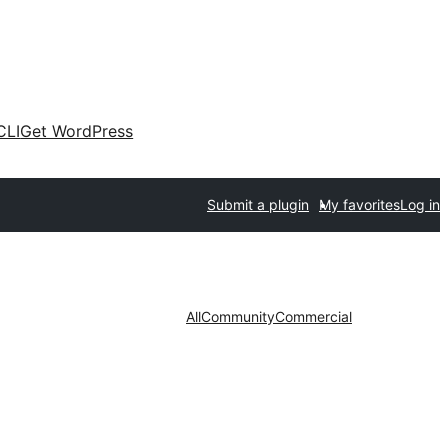
CLI
Get WordPress
Submit a plugin
My favorites
Log in
All
Community
Commercial