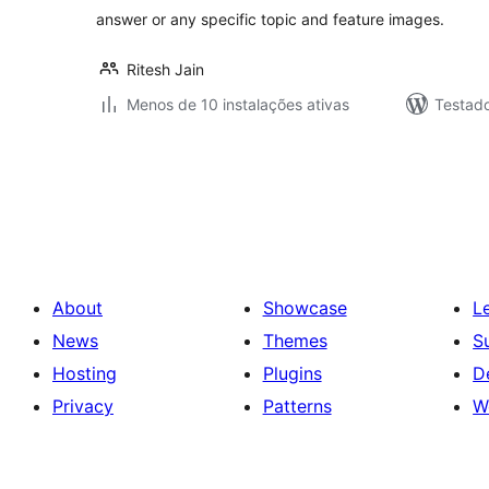
answer or any specific topic and feature images.
Ritesh Jain
Menos de 10 instalações ativas
Testad
Posts
pagination
About
Showcase
L
News
Themes
S
Hosting
Plugins
D
Privacy
Patterns
W