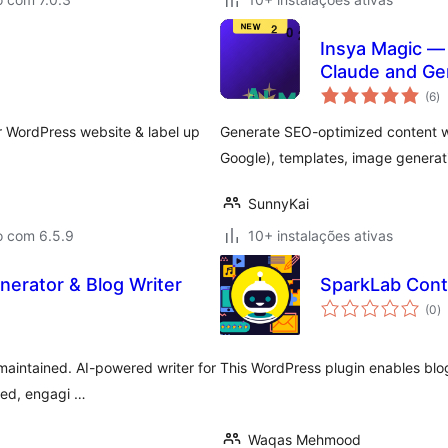
Insya Magic —
Claude and Ge
av
(6
)
to
r WordPress website & label up
Generate SEO-optimized content wi
Google), templates, image genera
SunnyKai
o com 6.5.9
10+ instalações ativas
nerator & Blog Writer
SparkLab Con
a
(0
)
to
maintained. AI-powered writer for
This WordPress plugin enables blog
zed, engagi …
Waqas Mehmood