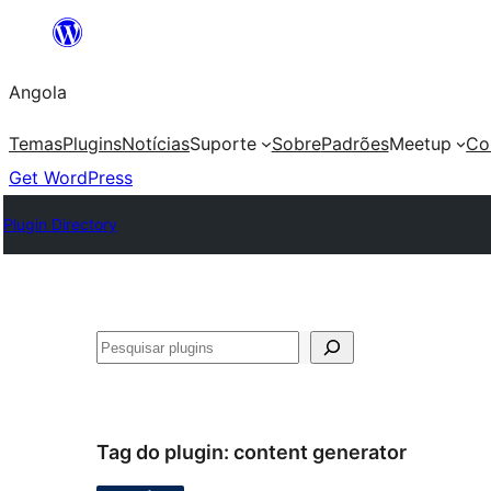
Saltar
para
Angola
o
conteúdo
Temas
Plugins
Notícias
Suporte
Sobre
Padrões
Meetup
Co
Get WordPress
Plugin Directory
Pesquisar
Tag do plugin:
content generator