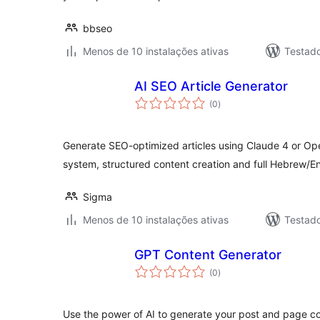
bbseo
Menos de 10 instalações ativas
Testad
AI SEO Article Generator
avaliações
(0
)
totais
Generate SEO-optimized articles using Claude 4 or Op
system, structured content creation and full Hebrew/En
Sigma
Menos de 10 instalações ativas
Testad
GPT Content Generator
avaliações
(0
)
totais
Use the power of AI to generate your post and page co