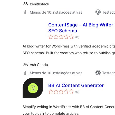
zenithstack
Menos de 10 instalações ativas
Testad
ContentSage – AI Blog Writer w
SEO Schema
avaliações
(0
)
totais
AI blog writer for WordPress with verified academic citat
SEO schema. Built for creators who refuse to publish g
Ash Ganda
Menos de 10 instalações ativas
Testad
BB AI Content Generator
avaliações
(0
)
totais
Simplify writing in WordPress with BB AI Content Gener
your topics into complete articles.