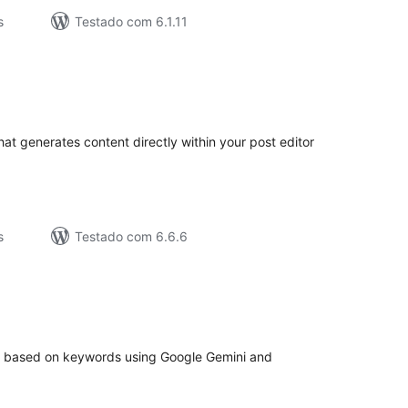
s
Testado com 6.1.11
valiações
tais
t generates content directly within your post editor
s
Testado com 6.6.6
valiações
tais
or based on keywords using Google Gemini and