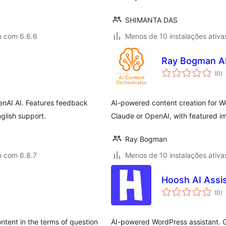
SHIMANTA DAS
o com 6.6.6
Menos de 10 instalações ativa
Ray Bogman AI
a
(0
)
to
enAI AI. Features feedback
AI-powered content creation for 
glish support.
Claude or OpenAI, with featured im
Ray Bogman
o com 6.8.7
Menos de 10 instalações ativa
Hoosh AI Assi
a
(0
)
to
ntent in the terms of question
AI-powered WordPress assistant. G