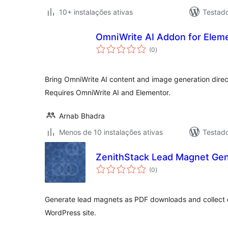
10+ instalações ativas
Testad
OmniWrite AI Addon for Elem
avaliações
(0
)
totais
Bring OmniWrite AI content and image generation direct
Requires OmniWrite AI and Elementor.
Arnab Bhadra
Menos de 10 instalações ativas
Testad
ZenithStack Lead Magnet Gen
avaliações
(0
)
totais
Generate lead magnets as PDF downloads and collect e
WordPress site.