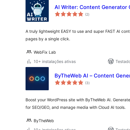
AI Writer: Content Generator
avaliações
(2
)
totais
A truly lightweight EASY to use and super FAST AI cont
pages by a single click.
WebFix Lab
10+ instalações ativas
Testad
ByTheWeb AI – Content Genera
avaliações
(3
)
totais
Boost your WordPress site with ByTheWeb AI. Generate 
for SEO/GEO, and manage media with Cloud AI tools.
ByTheWeb
10+ instalações ativas
Testad