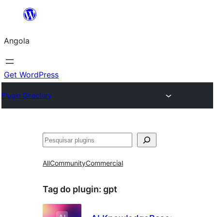
Saltar
para
Angola
o
conteúdo
Get WordPress
Plugin Directory
Pesquisar
All
Community
Commercial
Tag do plugin:
gpt