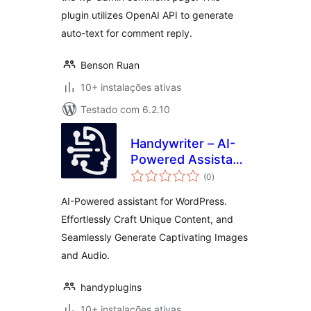
plugin utilizes OpenAI API to generate
auto-text for comment reply.
Benson Ruan
10+ instalações ativas
Testado com 6.2.10
Handywriter – AI-
Powered Assistant
avaliações
for WordPress –
(0
)
totais
Powered by GPT-
AI-Powered assistant for WordPress.
4o & ChatGPT &
Effortlessly Craft Unique Content, and
DALL-E
Seamlessly Generate Captivating Images
and Audio.
handyplugins
10+ instalações ativas