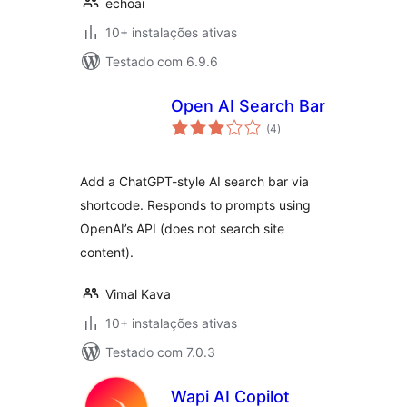
echoai
10+ instalações ativas
Testado com 6.9.6
Open AI Search Bar
avaliações
(4
)
totais
Add a ChatGPT-style AI search bar via
shortcode. Responds to prompts using
OpenAI’s API (does not search site
content).
Vimal Kava
10+ instalações ativas
Testado com 7.0.3
Wapi AI Copilot