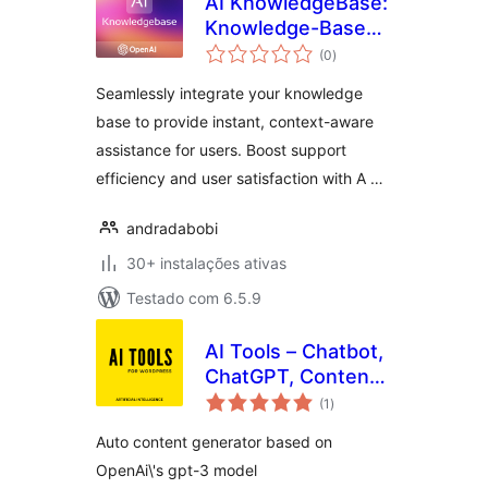
AI KnowledgeBase:
Knowledge-Based
avaliações
AI Assistant |
(0
)
totais
OpenAI
Seamlessly integrate your knowledge
base to provide instant, context-aware
assistance for users. Boost support
efficiency and user satisfaction with A …
andradabobi
30+ instalações ativas
Testado com 6.5.9
AI Tools – Chatbot,
ChatGPT, Content
avaliações
Generator, Image
(1
)
totais
Generator, Artificial
Auto content generator based on
Intelligence GPT
OpenAi\'s gpt-3 model