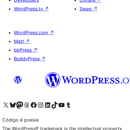
Developers
Donate
↗
WordPress.tv
↗
Swag
↗
WordPress.com
↗
Matt
↗
bbPress
↗
BuddyPress
↗
Visit our X (formerly Twitter) account
Visit our Bluesky account
Visit our Mastodon account
Visit our Threads account
Visit our Facebook page
Visit our Instagram account
Visit our LinkedIn account
Visit our TikTok account
Visit our YouTube channel
Visit our Tumblr account
Código é poesia
The WordPress® trademark is the intellectual property