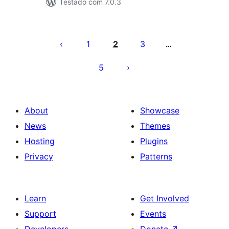
Testado com 7.0.3
Posts
pagination
1
2
3
…
5
About
Showcase
News
Themes
Hosting
Plugins
Privacy
Patterns
Learn
Get Involved
Support
Events