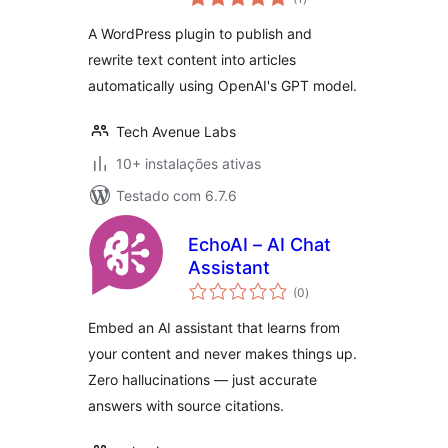
totais
A WordPress plugin to publish and
rewrite text content into articles
automatically using OpenAI's GPT model.
Tech Avenue Labs
10+ instalações ativas
Testado com 6.7.6
EchoAI – AI Chat
Assistant
avaliações
(0
)
totais
Embed an AI assistant that learns from
your content and never makes things up.
Zero hallucinations — just accurate
answers with source citations.