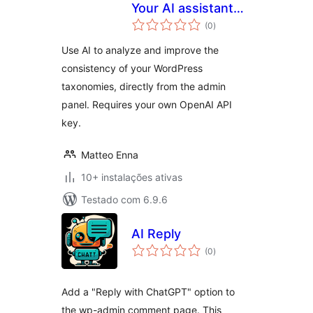
Your AI assistant
avaliações
for WordPress
(0
)
totais
content
Use AI to analyze and improve the
consistency of your WordPress
taxonomies, directly from the admin
panel. Requires your own OpenAI API
key.
Matteo Enna
10+ instalações ativas
Testado com 6.9.6
AI Reply
avaliações
(0
)
totais
Add a "Reply with ChatGPT" option to
the wp-admin comment page. This