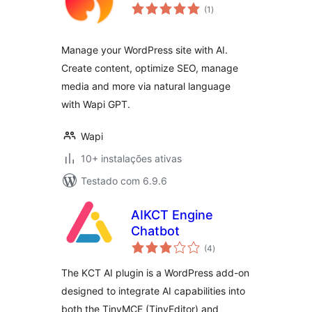
avaliações
(1
)
totais
Manage your WordPress site with AI.
Create content, optimize SEO, manage
media and more via natural language
with Wapi GPT.
Wapi
10+ instalações ativas
Testado com 6.9.6
AIKCT Engine
Chatbot
avaliações
(4
)
totais
The KCT AI plugin is a WordPress add-on
designed to integrate AI capabilities into
both the TinyMCE (TinyEditor) and