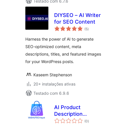
Testado com 6.7.6
DIYSEO – AI Writer
for SEO Content
avaliações
(5
)
totais
Harness the power of AI to generate
SEO-optimized content, meta
descriptions, titles, and featured images
for your WordPress posts.
Kaseem Stephenson
20+ instalações ativas
Testado com 6.9.6
AI Product
Description
avaliações
Generator
(0
)
totais