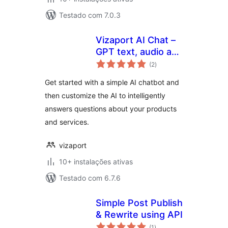
Testado com 7.0.3
Vizaport AI Chat –
GPT text, audio and
avaliações
visual bots
(2
)
totais
Get started with a simple AI chatbot and
then customize the AI to intelligently
answers questions about your products
and services.
vizaport
10+ instalações ativas
Testado com 6.7.6
Simple Post Publish
& Rewrite using API
avaliações
(1
)