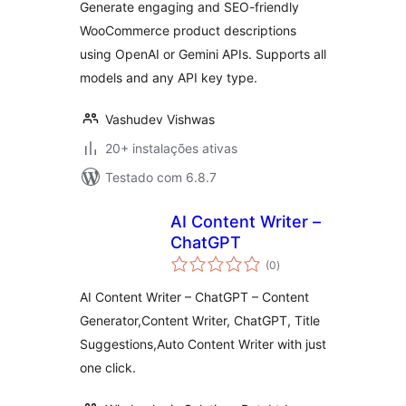
Generate engaging and SEO-friendly
WooCommerce product descriptions
using OpenAI or Gemini APIs. Supports all
models and any API key type.
Vashudev Vishwas
20+ instalações ativas
Testado com 6.8.7
AI Content Writer –
ChatGPT
avaliações
(0
)
totais
AI Content Writer – ChatGPT – Content
Generator,Content Writer, ChatGPT, Title
Suggestions,Auto Content Writer with just
one click.