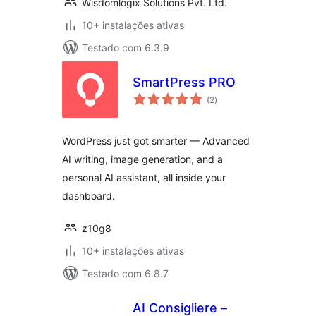
Wisdomlogix Solutions Pvt. Ltd.
10+ instalações ativas
Testado com 6.3.9
SmartPress PRO
avaliações
(2
)
totais
WordPress just got smarter — Advanced
AI writing, image generation, and a
personal AI assistant, all inside your
dashboard.
z10g8
10+ instalações ativas
Testado com 6.8.7
AI Consigliere –