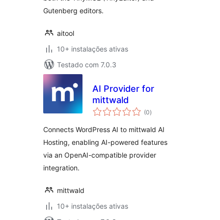
Gutenberg editors.
aitool
10+ instalações ativas
Testado com 7.0.3
AI Provider for
mittwald
avaliações
(0
)
totais
Connects WordPress AI to mittwald AI
Hosting, enabling AI-powered features
via an OpenAI-compatible provider
integration.
mittwald
10+ instalações ativas