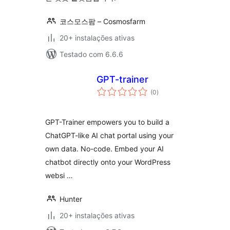
코스모스팜 – Cosmosfarm
20+ instalações ativas
Testado com 6.6.6
GPT-trainer
avaliações
(0
)
totais
GPT-Trainer empowers you to build a
ChatGPT-like AI chat portal using your
own data. No-code. Embed your AI
chatbot directly onto your WordPress
websi …
Hunter
20+ instalações ativas