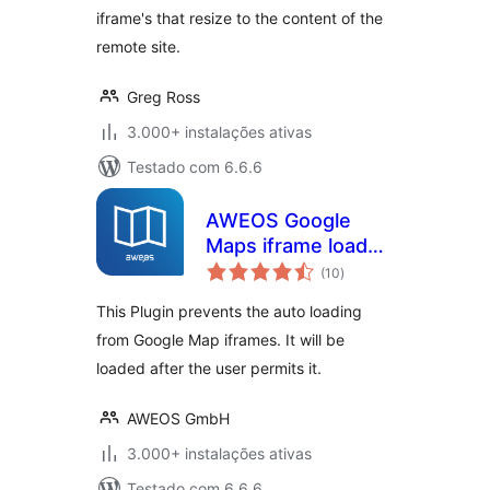
iframe's that resize to the content of the
remote site.
Greg Ross
3.000+ instalações ativas
Testado com 6.6.6
AWEOS Google
Maps iframe load
avaliações
per click
(10
)
totais
This Plugin prevents the auto loading
from Google Map iframes. It will be
loaded after the user permits it.
AWEOS GmbH
3.000+ instalações ativas
Testado com 6.6.6