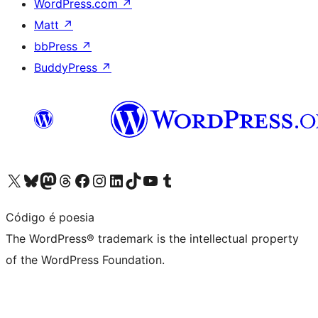
WordPress.com
↗
Matt
↗
bbPress
↗
BuddyPress
↗
Visit our X (formerly Twitter) account
Visit our Bluesky account
Visit our Mastodon account
Visit our Threads account
Visit our Facebook page
Visit our Instagram account
Visit our LinkedIn account
Visit our TikTok account
Visit our YouTube channel
Visit our Tumblr account
Código é poesia
The WordPress® trademark is the intellectual property
of the WordPress Foundation.