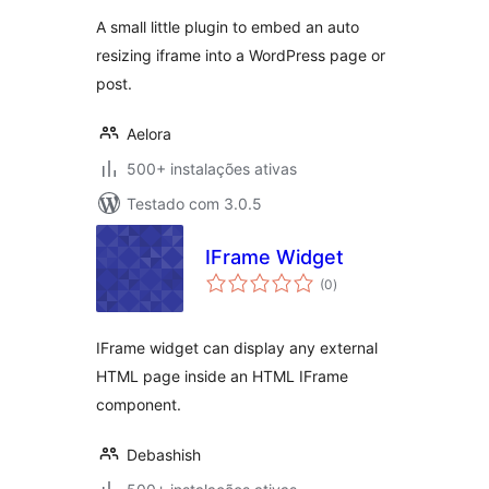
A small little plugin to embed an auto
resizing iframe into a WordPress page or
post.
Aelora
500+ instalações ativas
Testado com 3.0.5
IFrame Widget
avaliações
(0
)
totais
IFrame widget can display any external
HTML page inside an HTML IFrame
component.
Debashish