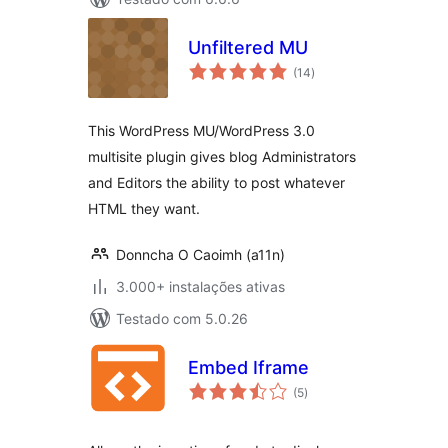
Unfiltered MU
avaliações
(14
)
totais
This WordPress MU/WordPress 3.0
multisite plugin gives blog Administrators
and Editors the ability to post whatever
HTML they want.
Donncha O Caoimh (a11n)
3.000+ instalações ativas
Testado com 5.0.26
Embed Iframe
avaliações
(5
)
totais