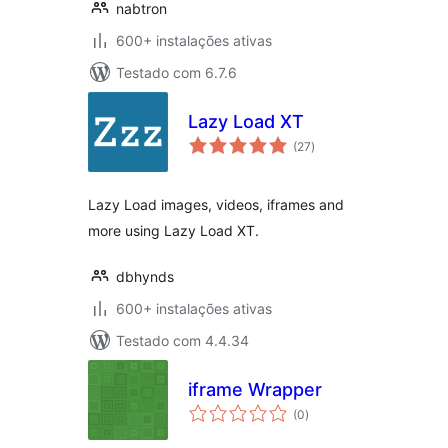
nabtron
600+ instalações ativas
Testado com 6.7.6
Lazy Load XT
avaliações
(27
)
totais
Lazy Load images, videos, iframes and
more using Lazy Load XT.
dbhynds
600+ instalações ativas
Testado com 4.4.34
iframe Wrapper
avaliações
(0
)
totais