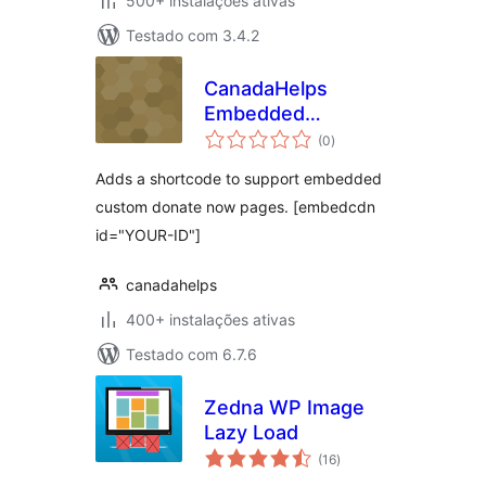
500+ instalações ativas
Testado com 3.4.2
CanadaHelps
Embedded
avaliações
Donation Form
(0
)
totais
Adds a shortcode to support embedded
custom donate now pages. [embedcdn
id="YOUR-ID"]
canadahelps
400+ instalações ativas
Testado com 6.7.6
Zedna WP Image
Lazy Load
avaliações
(16
)
totais