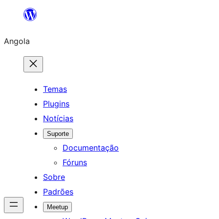
Saltar
para
Angola
o
conteúdo
Temas
Plugins
Notícias
Suporte
Documentação
Fóruns
Sobre
Padrões
Meetup