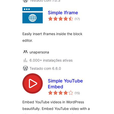
Testado com 7.0.3
Simple Iframe
avaliações
(17
)
totais
Easily insert iframes inside the block
editor.
unapersona
6.000+ instalações ativas
Testado com 6.6.0
Simple YouTube
Embed
avaliações
(15
)
totais
Embed YouTube videos in WordPress
beautifully. Embed YouTube video with a