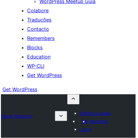
WordPress Meetup Guia
Colabore
Traduções
Contacto
Remembers
Blocks
Education
WP-CLI
Get WordPress
Get WordPress
Submit a plugin
Plugin Directory
My favorites
Log in