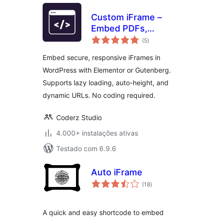
Custom iFrame –
Embed PDFs,
avaliações
Videos, and
(5
)
totais
External Content in
Embed secure, responsive iFrames in
WordPress
WordPress with Elementor or Gutenberg.
(Elementor &
Supports lazy loading, auto-height, and
Gutenberg)
dynamic URLs. No coding required.
Coderz Studio
4.000+ instalações ativas
Testado com 6.9.6
Auto iFrame
avaliações
(18
)
totais
A quick and easy shortcode to embed