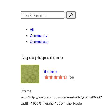
Pesquisar
All
Community
Commercial
Tag do plugin:
iframe
iframe
avaliações
(56
)
totais
[iframe
src="http://www.youtube.com/embed/7_nAZQt9qu0"
width="100%" height="500"] shortcode