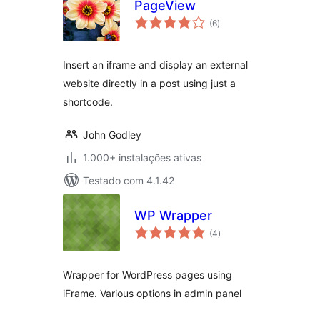
PageView
avaliações
(6
)
totais
Insert an iframe and display an external
website directly in a post using just a
shortcode.
John Godley
1.000+ instalações ativas
Testado com 4.1.42
WP Wrapper
avaliações
(4
)
totais
Wrapper for WordPress pages using
iFrame. Various options in admin panel