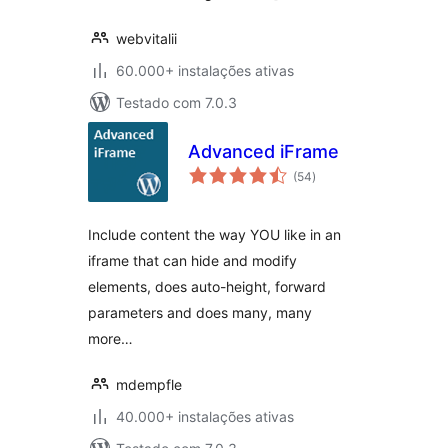
webvitalii
60.000+ instalações ativas
Testado com 7.0.3
Advanced iFrame
avaliações
(54
)
totais
Include content the way YOU like in an
iframe that can hide and modify
elements, does auto-height, forward
parameters and does many, many
more…
mdempfle
40.000+ instalações ativas