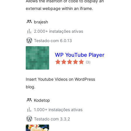
Allows the insertion of code to display an
external webpage within an iframe.
brajesh
2.000+ instalações ativas
Testado com 6.0.13
WP YouTube Player
avaliações
(3
)
totais
Insert Youtube Videos on WordPress
blog.
Kodetop
1.000+ instalações ativas
Testado com 3.3.2