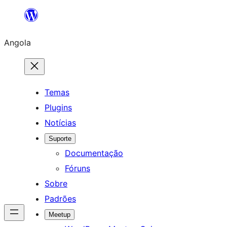
Saltar
para
Angola
o
conteúdo
Temas
Plugins
Notícias
Suporte
Documentação
Fóruns
Sobre
Padrões
Meetup