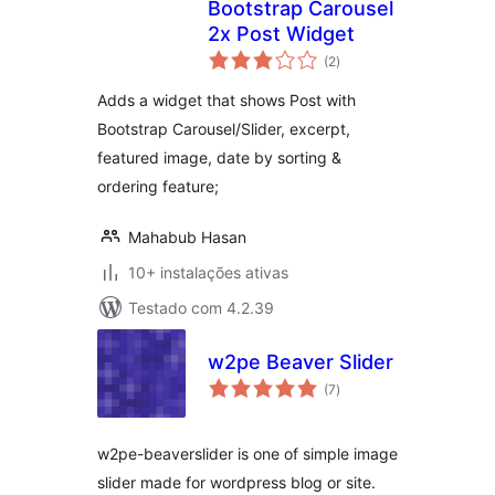
Bootstrap Carousel
2x Post Widget
avaliações
(2
)
totais
Adds a widget that shows Post with
Bootstrap Carousel/Slider, excerpt,
featured image, date by sorting &
ordering feature;
Mahabub Hasan
10+ instalações ativas
Testado com 4.2.39
w2pe Beaver Slider
avaliações
(7
)
totais
w2pe-beaverslider is one of simple image
slider made for wordpress blog or site.