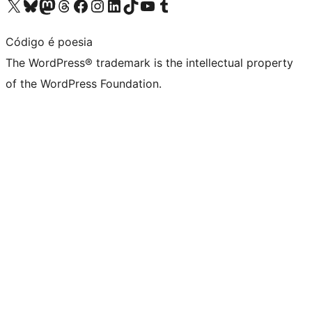
Visit our X (formerly Twitter) account
Visit our Bluesky account
Visit our Mastodon account
Visit our Threads account
Visit our Facebook page
Visit our Instagram account
Visit our LinkedIn account
Visit our TikTok account
Visit our YouTube channel
Visit our Tumblr account
Código é poesia
The WordPress® trademark is the intellectual property
of the WordPress Foundation.