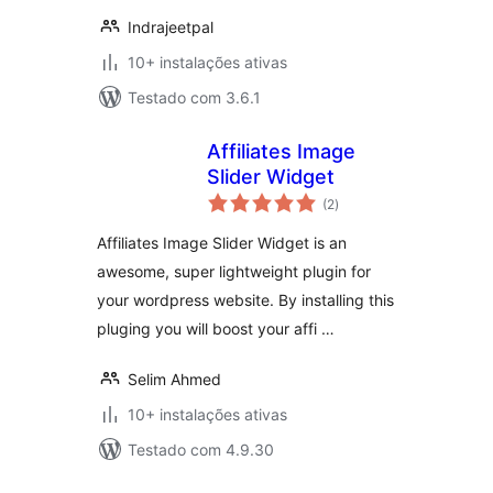
Indrajeetpal
10+ instalações ativas
Testado com 3.6.1
Affiliates Image
Slider Widget
avaliações
(2
)
totais
Affiliates Image Slider Widget is an
awesome, super lightweight plugin for
your wordpress website. By installing this
pluging you will boost your affi …
Selim Ahmed
10+ instalações ativas
Testado com 4.9.30