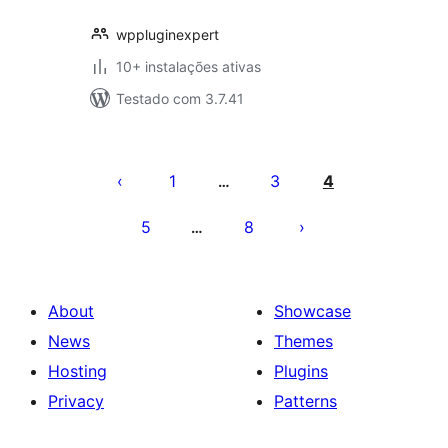
wppluginexpert
10+ instalações ativas
Testado com 3.7.41
Posts
pagination
1
3
4
…
5
8
…
About
Showcase
News
Themes
Hosting
Plugins
Privacy
Patterns