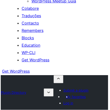
WordPress Meetup Guia
Colabore
Traduções
Contacto
Remembers
Blocks
Education
WP-CLI
Get WordPress
Get WordPress
Submit a plugin
Plugin Directory
My favorites
Log in