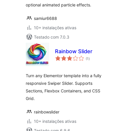
optional animated particle effects.
samiur6688
10+ instalações ativas
Testado com 7.0.3
Rainbow Slider
avaliações
(1
)
totais
Turn any Elementor template into a fully
responsive Swiper Slider. Supports
Sections, Flexbox Containers, and CSS
Grid.
rainbowslider
10+ instalações ativas
Testado com 6.9.6