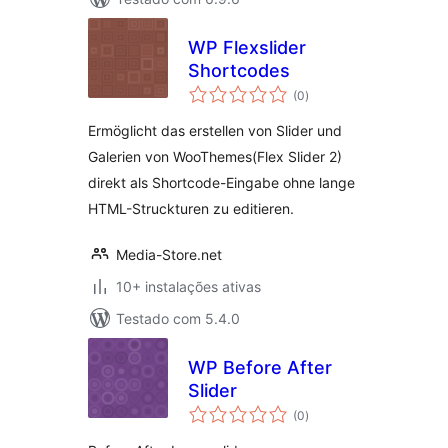
WP Flexslider
Shortcodes
avaliações
(0
)
totais
Ermöglicht das erstellen von Slider und
Galerien von WooThemes(Flex Slider 2)
direkt als Shortcode-Eingabe ohne lange
HTML-Struckturen zu editieren.
Media-Store.net
10+ instalações ativas
Testado com 5.4.0
WP Before After
Slider
avaliações
(0
)
totais