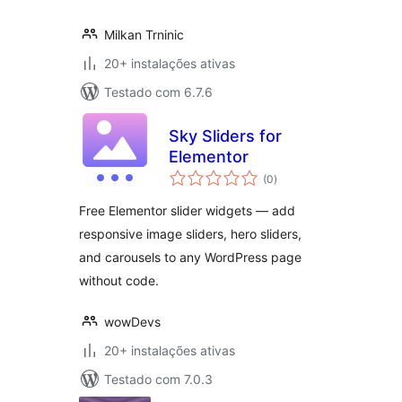
Milkan Trninic
20+ instalações ativas
Testado com 6.7.6
Sky Sliders for
Elementor
avaliações
(0
)
totais
Free Elementor slider widgets — add
responsive image sliders, hero sliders,
and carousels to any WordPress page
without code.
wowDevs
20+ instalações ativas
Testado com 7.0.3