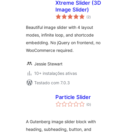
Xtreme Slider (3D
Image Slider)
avaliações
(2
)
totais
Beautiful image slider with 4 layout
modes, infinite loop, and shortcode
embedding. No jQuery on frontend, no
WooCommerce required.
Jessie Stewart
10+ instalações ativas
Testado com 7.0.3
Particle Slider
avaliações
(0
)
totais
A Gutenberg image slider block with
heading, subheading, button, and