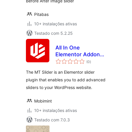
Before After Image slider
Pitabas
10+ instalações ativas
Testado com 5.2.25
All In One
Elementor Addon
avaliações
Slider
(0
)
totais
The MT Slider is an Elementor slider
plugin that enables you to add advanced
sliders to your WordPress website.
Mobimint
10+ instalações ativas
Testado com 7.0.3