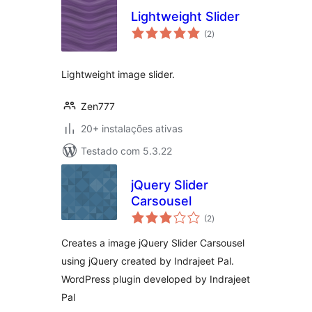
Lightweight Slider
avaliações
(2
)
totais
Lightweight image slider.
Zen777
20+ instalações ativas
Testado com 5.3.22
jQuery Slider
Carsousel
avaliações
(2
)
totais
Creates a image jQuery Slider Carsousel
using jQuery created by Indrajeet Pal.
WordPress plugin developed by Indrajeet
Pal