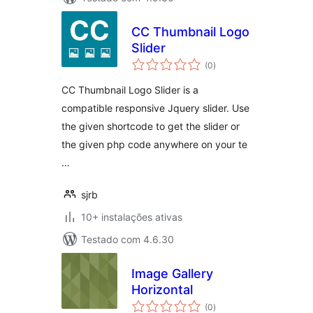
CC Thumbnail Logo
Slider
avaliações
(0
)
totais
CC Thumbnail Logo Slider is a
compatible responsive Jquery slider. Use
the given shortcode to get the slider or
the given php code anywhere on your te
…
sjrb
10+ instalações ativas
Testado com 4.6.30
Image Gallery
Horizontal
avaliações
(0
)
totais