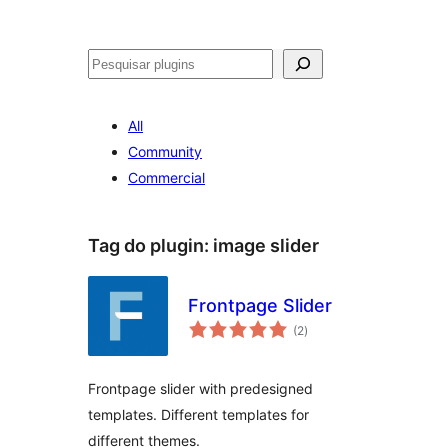
Pesquisar
All
Community
Commercial
Tag do plugin:
image slider
Frontpage Slider
avaliações
(2
)
totais
Frontpage slider with predesigned
templates. Different templates for
different themes.