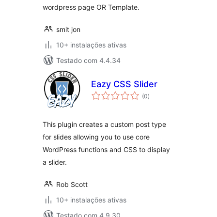
wordpress page OR Template.
smit jon
10+ instalações ativas
Testado com 4.4.34
Eazy CSS Slider
avaliações
(0
)
totais
This plugin creates a custom post type
for slides allowing you to use core
WordPress functions and CSS to display
a slider.
Rob Scott
10+ instalações ativas
Testado com 4.9.30