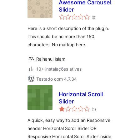
Awesome Carousel
Slider
avaliações
(0
)
totais
Here is a short description of the plugin.
This should be no more than 150
characters. No markup here.
Raihanul Islam
10+ instalações ativas
Testado com 4.7.34
Horizontal Scroll
Slider
avaliações
(1
)
totais
A quick, easy way to add an Responsive
header Horizontal Scroll Slider OR
Responsive Horizontal Scroll Slider inside