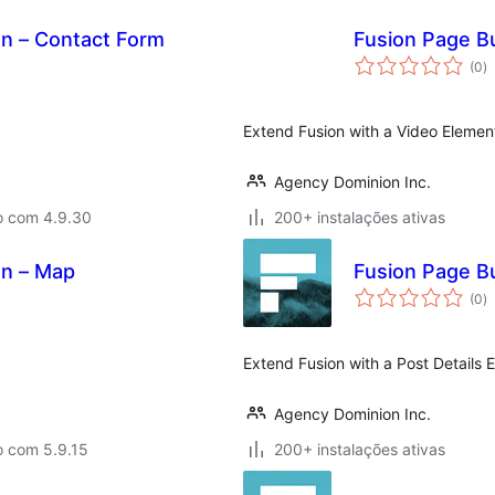
on – Contact Form
Fusion Page Bu
a
(0
)
to
Extend Fusion with a Video Elemen
Agency Dominion Inc.
o com 4.9.30
200+ instalações ativas
on – Map
Fusion Page Bu
a
(0
)
to
Extend Fusion with a Post Details 
Agency Dominion Inc.
o com 5.9.15
200+ instalações ativas