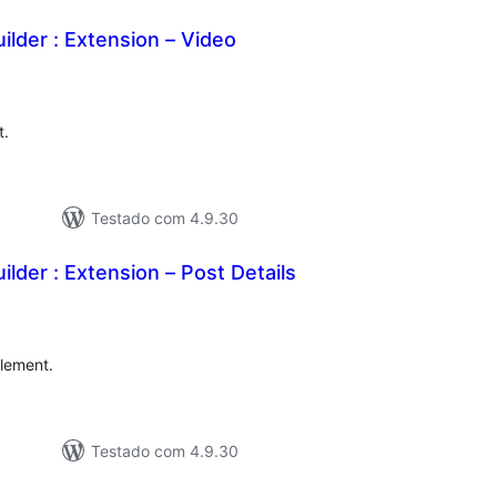
ilder : Extension – Video
valiações
tais
t.
Testado com 4.9.30
ilder : Extension – Post Details
valiações
tais
Element.
Testado com 4.9.30