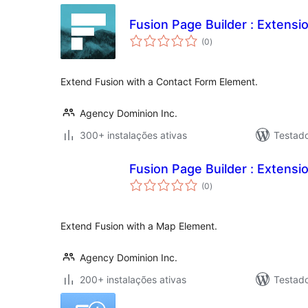
Fusion Page Builder : Extensi
avaliações
(0
)
totais
Extend Fusion with a Contact Form Element.
Agency Dominion Inc.
300+ instalações ativas
Testad
Fusion Page Builder : Extensi
avaliações
(0
)
totais
Extend Fusion with a Map Element.
Agency Dominion Inc.
200+ instalações ativas
Testad