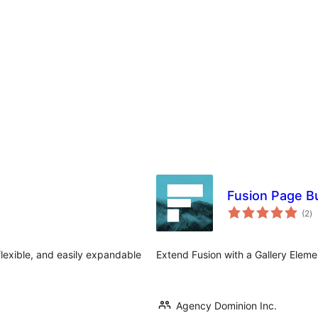
Fusion Page Bu
av
(2
)
to
 flexible, and easily expandable
Extend Fusion with a Gallery Eleme
Agency Dominion Inc.