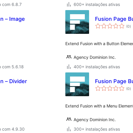
o com 6.8.7
600+ instalações ativas
on – Image
Fusion Page Bu
a
(0
)
to
Extend Fusion with a Button Eleme
Agency Dominion Inc.
o com 5.6.18
400+ instalações ativas
n – Divider
Fusion Page Bu
a
(0
)
to
Extend Fusion with a Menu Elemen
Agency Dominion Inc.
o com 4.9.30
300+ instalações ativas