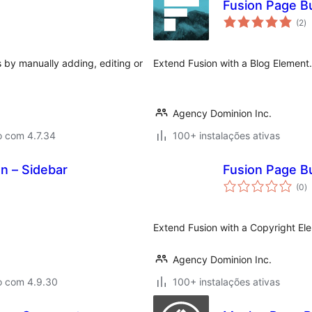
Fusion Page Bu
av
(2
)
to
 by manually adding, editing or
Extend Fusion with a Blog Element.
Agency Dominion Inc.
o com 4.7.34
100+ instalações ativas
on – Sidebar
Fusion Page Bu
a
(0
)
to
Extend Fusion with a Copyright El
Agency Dominion Inc.
o com 4.9.30
100+ instalações ativas