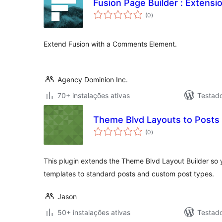
Fusion Page Builder : Extens
avaliações
(0
)
totais
Extend Fusion with a Comments Element.
Agency Dominion Inc.
70+ instalações ativas
Testad
Theme Blvd Layouts to Posts
avaliações
(0
)
totais
This plugin extends the Theme Blvd Layout Builder so
templates to standard posts and custom post types.
Jason
50+ instalações ativas
Testad