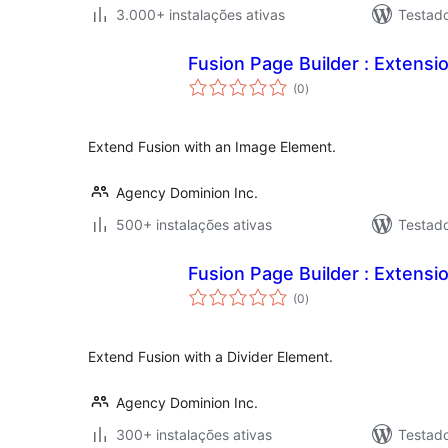
3.000+ instalações ativas
Testad
Fusion Page Builder : Extensi
avaliações
(0
)
totais
Extend Fusion with an Image Element.
Agency Dominion Inc.
500+ instalações ativas
Testad
Fusion Page Builder : Extensio
avaliações
(0
)
totais
Extend Fusion with a Divider Element.
Agency Dominion Inc.
300+ instalações ativas
Testad