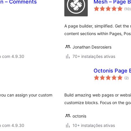
ion – Comments
Mesh – Page B
(10
)
t
A page builder, simplified. Get the 
content sections within Pages, Pos
Jonathan Desrosiers
o com 4.9.30
70+ instalações ativas
Octonis Page B
av
(2
)
to
 you can assign your custom
Build amazing web pages or websit
customize blocks. Focus on the goal
octonis
o com 4.9.30
10+ instalações ativas