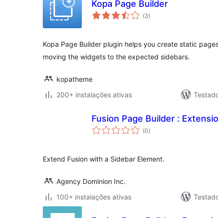
Kopa Page Builder
avaliações
(3
)
totais
Kopa Page Builder plugin helps you create static pages
moving the widgets to the expected sidebars.
kopatheme
200+ instalações ativas
Testad
Fusion Page Builder : Extensi
avaliações
(0
)
totais
Extend Fusion with a Sidebar Element.
Agency Dominion Inc.
100+ instalações ativas
Testad