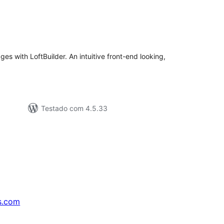
valiações
tais
s with LoftBuilder. An intuitive front-end looking,
Testado com 4.5.33
s.com