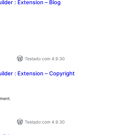
ilder : Extension – Blog
aliações
tais
Testado com 4.9.30
ilder : Extension – Copyright
valiações
tais
ement.
Testado com 4.9.30