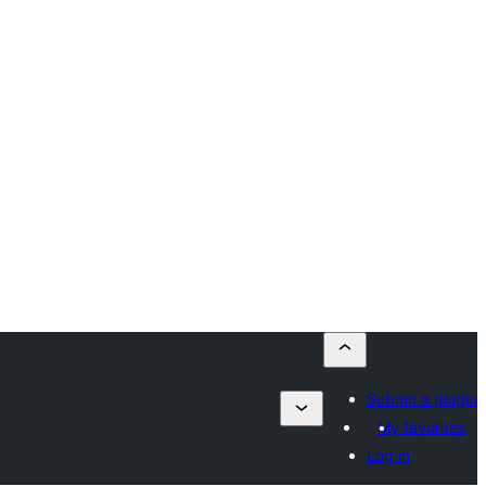
Submit a plugin
My favorites
Log in