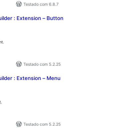
Testado com 6.8.7
ilder : Extension – Button
valiações
tais
nt.
Testado com 5.2.25
ilder : Extension – Menu
valiações
tais
t.
Testado com 5.2.25