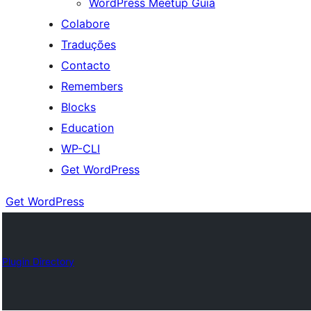
WordPress Meetup Guia
Colabore
Traduções
Contacto
Remembers
Blocks
Education
WP-CLI
Get WordPress
Get WordPress
Plugin Directory