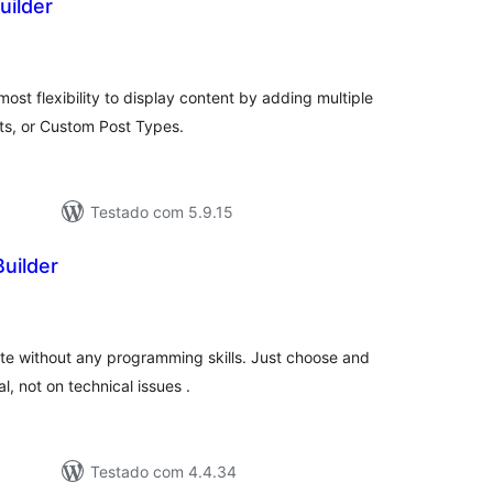
uilder
avaliações
otais
most flexibility to display content by adding multiple
ts, or Custom Post Types.
Testado com 5.9.15
uilder
aliações
tais
e without any programming skills. Just choose and
, not on technical issues .
Testado com 4.4.34