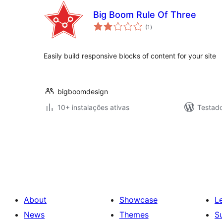
Big Boom Rule Of Three
avaliações
(1
)
totais
Easily build responsive blocks of content for your site
bigboomdesign
10+ instalações ativas
Testad
Posts
pagination
About
Showcase
L
News
Themes
S