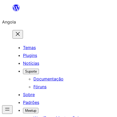
Saltar
para
Angola
o
conteúdo
Temas
Plugins
Notícias
Suporte
Documentação
Fóruns
Sobre
Padrões
Meetup