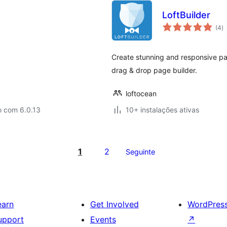
LoftBuilder
a
(4
)
to
Create stunning and responsive page
drag & drop page builder.
loftocean
o com 6.0.13
10+ instalações ativas
1
2
Seguinte
earn
Get Involved
WordPres
upport
Events
↗