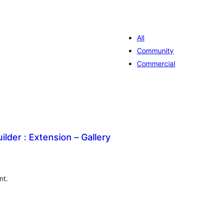
All
Community
Commercial
ilder : Extension – Gallery
aliações
tais
nt.