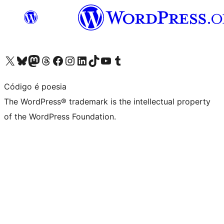
Visit our X (formerly Twitter) account
Visit our Bluesky account
Visit our Mastodon account
Visit our Threads account
Visit our Facebook page
Visit our Instagram account
Visit our LinkedIn account
Visit our TikTok account
Visit our YouTube channel
Visit our Tumblr account
Código é poesia
The WordPress® trademark is the intellectual property
of the WordPress Foundation.