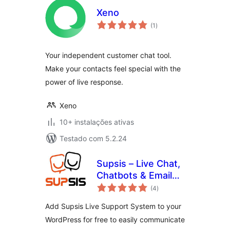
Xeno
avaliações
(1
)
totais
Your independent customer chat tool.
Make your contacts feel special with the
power of live response.
Xeno
10+ instalações ativas
Testado com 5.2.24
Supsis – Live Chat,
Chatbots & Email
avaliações
Integration
(4
)
totais
Add Supsis Live Support System to your
WordPress for free to easily communicate