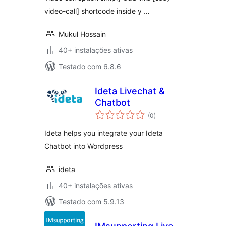
video-call] shortcode inside y …
Mukul Hossain
40+ instalações ativas
Testado com 6.8.6
Ideta Livechat &
Chatbot
avaliações
(0
)
totais
Ideta helps you integrate your Ideta
Chatbot into Wordpress
ideta
40+ instalações ativas
Testado com 5.9.13