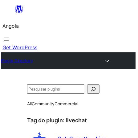
Saltar
para
Angola
o
conteúdo
Get WordPress
Plugin Directory
Pesquisar
All
Community
Commercial
Tag do plugin:
livechat