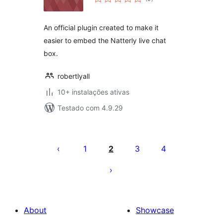
totais
An official plugin created to make it
easier to embed the Natterly live chat
box.
robertlyall
10+ instalações ativas
Testado com 4.9.29
Posts
pagination
1
2
3
4
About
Showcase