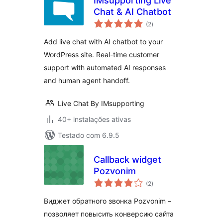
IMsupporting Live
Chat & AI Chatbot
avaliações
(2
)
totais
Add live chat with AI chatbot to your
WordPress site. Real-time customer
support with automated AI responses
and human agent handoff.
Live Chat By IMsupporting
40+ instalações ativas
Testado com 6.9.5
Callback widget
Pozvonim
avaliações
(2
)
totais
Виджет обратного звонка Pozvonim –
позволяет повысить конверсию сайта