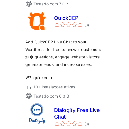
Testado com 7.0.2
QuickCEP
avaliações
(0
)
totais
Add QuickCEP Live Chat to your
WordPress for free to answer customers
鈥� questions, engage website visitors,
generate leads, and increase sales.
quickcem
10+ instalações ativas
Testado com 6.3.8
Dialogity Free Live
Chat
avaliações
(0
)
totais