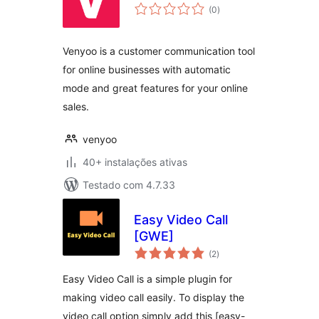
avaliações
(0
)
totais
Venyoo is a customer communication tool
for online businesses with automatic
mode and great features for your online
sales.
venyoo
40+ instalações ativas
Testado com 4.7.33
Easy Video Call
[GWE]
avaliações
(2
)
totais
Easy Video Call is a simple plugin for
making video call easily. To display the
video call option simply add this [easy-