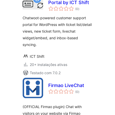
Portal by ICT Shift
avaliações
(0
)
totais
Chatwoot-powered customer support
portal for WordPress with ticket list/detail
views, new ticket form, livechat
widget/embed, and inbox-based
syncing.
ICT Shift
20+ instalações ativas
Testado com 7.0.2
Firmao LiveChat
avaliações
(0
)
totais
(OFFICIAL Firmao plugin) Chat with
visitors on your website via Firmao