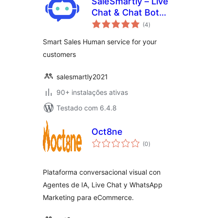
SaleSmartly – Live
Chat & Chat Bot
avaliações
Integrate
(4
)
totais
Smart Sales Human service for your
customers
salesmartly2021
90+ instalações ativas
Testado com 6.4.8
Oct8ne
avaliações
(0
)
totais
Plataforma conversacional visual con
Agentes de IA, Live Chat y WhatsApp
Marketing para eCommerce.