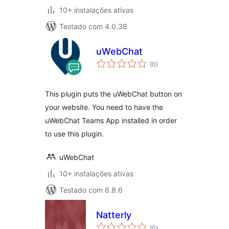
10+ instalações ativas
Testado com 4.0.38
uWebChat
avaliações
(0
)
totais
This plugin puts the uWebChat button on
your website. You need to have the
uWebChat Teams App installed in order
to use this plugin.
uWebChat
10+ instalações ativas
Testado com 6.8.6
Natterly
avaliações
(0
)