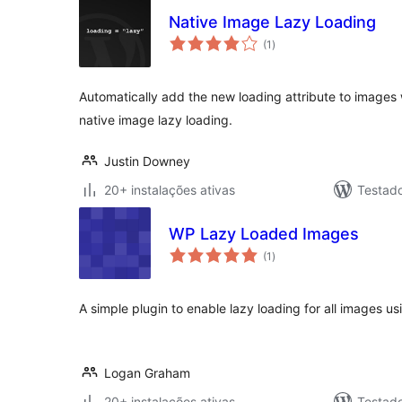
Native Image Lazy Loading
avaliações
(1
)
totais
Automatically add the new loading attribute to images 
native image lazy loading.
Justin Downey
20+ instalações ativas
Testad
WP Lazy Loaded Images
avaliações
(1
)
totais
A simple plugin to enable lazy loading for all images 
Logan Graham
20+ instalações ativas
Testado