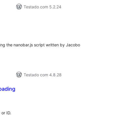
Testado com 5.2.24
aliações
tais
ng the nanobar.js script written by Jacobo
Testado com 4.8.28
oading
valiações
tais
or ID.