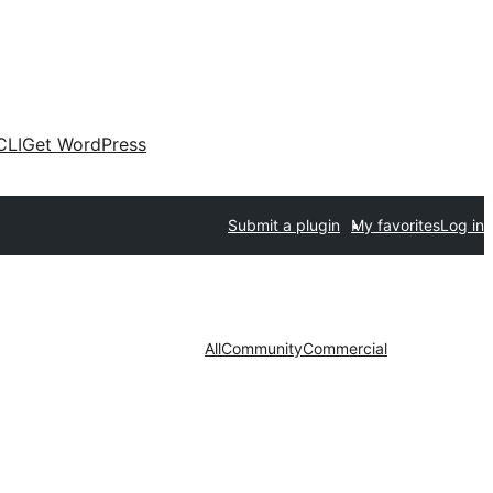
CLI
Get WordPress
Submit a plugin
My favorites
Log in
All
Community
Commercial