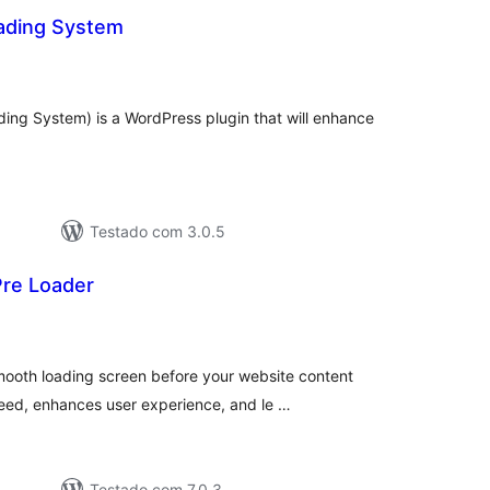
oading System
valiações
tais
ding System) is a WordPress plugin that will enhance
Testado com 3.0.5
re Loader
valiações
tais
ooth loading screen before your website content
eed, enhances user experience, and le …
Testado com 7.0.3