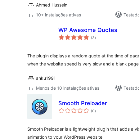
Ahmed Hussein
10+ instalações ativas
Testad
WP Awesome Quotes
avaliações
(3
)
totais
The plugin displays a random quote at the time of page 
when the website speed is very slow and a blank page
anku1991
Menos de 10 instalações ativas
Testad
Smooth Preloader
avaliações
(0
)
totais
Smooth Preloader is a lightweight plugin that adds a vi
animation to your WordPress website.