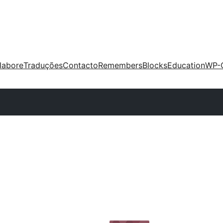
labore
Traduções
Contacto
Remembers
Blocks
Education
WP-