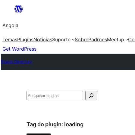
Saltar
para
Angola
o
conteúdo
Temas
Plugins
Notícias
Suporte
Sobre
Padrões
Meetup
Co
Get WordPress
Plugin Directory
Pesquisar
Tag do plugin:
loading