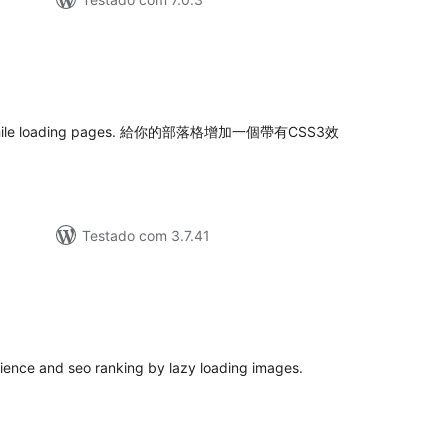
valiações
tais
log while loading pages. 給你的部落格增加一個帶有CSS3效
Testado com 3.7.41
aliações
tais
ience and seo ranking by lazy loading images.