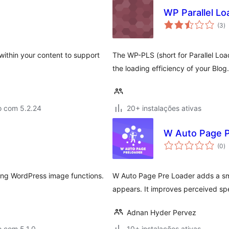
WP Parallel L
a
(3
)
to
within your content to support
The WP-PLS (short for Parallel Loa
the loading efficiency of your Blog.
o com 5.2.24
20+ instalações ativas
W Auto Page P
a
(0
)
to
using WordPress image functions.
W Auto Page Pre Loader adds a sm
appears. It improves perceived sp
Adnan Hyder Pervez
 com 5.1.0
10+ instalações ativas