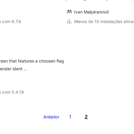
Ivan Maljukanović
o com 6.7.6
Menos de 10 instalações ativa
reen that features a choosen flag
ender ident …
o com 5.4.19
1
2
Anterior