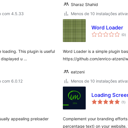
Sharaz Shahid
o com 4.5.33
Menos de 10 instalações ativa
Word Loader
a
(0
)
to
loading. This plugin is useful
Word Loader is a simple plugin bas
 displayed u …
https://github.com/enrico-atzeni/
eatzeni
o com 6.0.12
Menos de 10 instalações ativa
Loading Scree
av
(1
)
to
sually appealing preloader
Complement your branding efforts 
percentage text) on your website, 