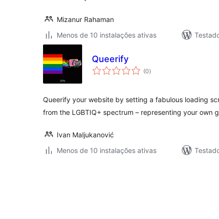
Mizanur Rahaman
Menos de 10 instalações ativas
Testad
Queerify
avaliações
(0
)
totais
Queerify your website by setting a fabulous loading sc
from the LGBTIQ+ spectrum – representing your own g
Ivan Maljukanović
Menos de 10 instalações ativas
Testad
Posts
pagination