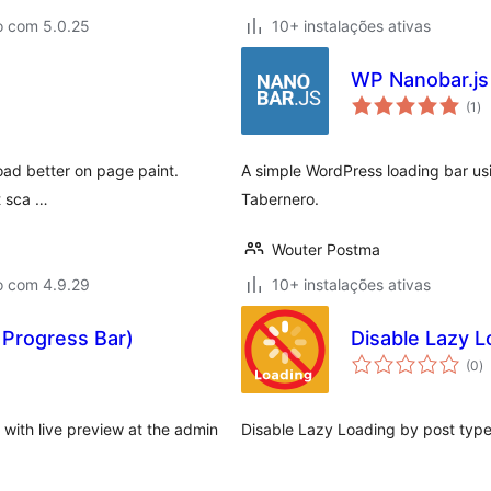
o com 5.0.25
10+ instalações ativas
WP Nanobar.js
av
(1
)
to
oad better on page paint.
A simple WordPress loading bar usi
t sca …
Tabernero.
Wouter Postma
o com 4.9.29
10+ instalações ativas
 Progress Bar)
Disable Lazy L
a
(0
)
to
with live preview at the admin
Disable Lazy Loading by post type 