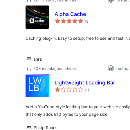
Alpha Cache
avaliações
(3
)
totais
Caching plug-in. Easy to setup, free to use and fast in 
shra
10+ instalações ativas
Testad
Lightweight Loading Bar
avaliações
(1
)
totais
Add a YouTube-style loading bar to your website easily
that only adds 810 bytes to your page size.
Phillip Roark