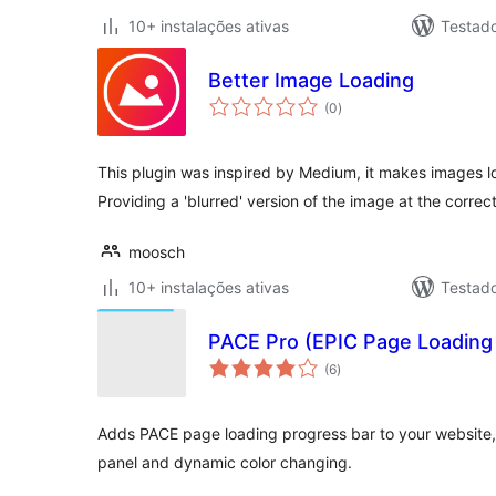
10+ instalações ativas
Testad
Better Image Loading
avaliações
(0
)
totais
This plugin was inspired by Medium, it makes images l
Providing a 'blurred' version of the image at the correc
moosch
10+ instalações ativas
Testad
PACE Pro (EPIC Page Loading
avaliações
(6
)
totais
Adds PACE page loading progress bar to your website, 
panel and dynamic color changing.