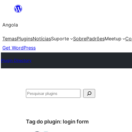
Saltar
para
Angola
o
conteúdo
Temas
Plugins
Notícias
Suporte
Sobre
Padrões
Meetup
Co
Get WordPress
Plugin Directory
Pesquisar
Tag do plugin:
login form