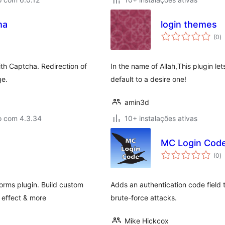
ha
login themes
a
(0
)
to
th Captcha. Redirection of
In the name of Allah,This plugin l
ge.
default to a desire one!
amin3d
o com 4.3.34
10+ instalações ativas
MC Login Cod
a
(0
)
to
forms plugin. Build custom
Adds an authentication code field t
x effect & more
brute-force attacks.
Mike Hickcox