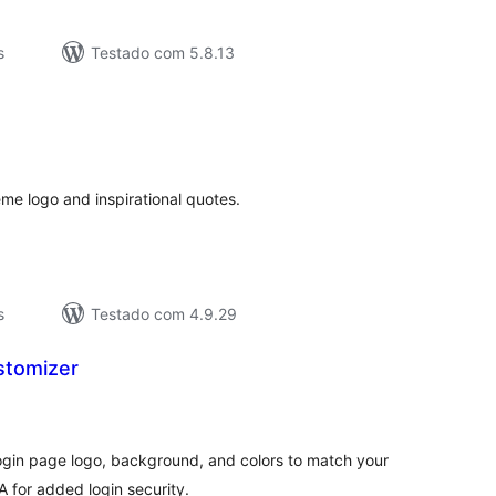
s
Testado com 5.8.13
valiações
tais
me logo and inspirational quotes.
s
Testado com 4.9.29
stomizer
valiações
tais
ogin page logo, background, and colors to match your
for added login security.