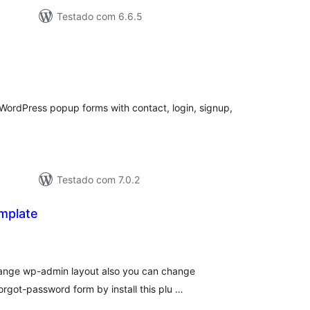
Testado com 6.6.5
valiações
tais
 WordPress popup forms with contact, login, signup,
Testado com 7.0.2
emplate
valiações
tais
hange wp-admin layout also you can change
forgot-password form by install this plu …