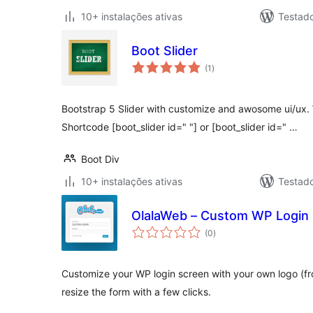
10+ instalações ativas
Testado
Boot Slider
avaliações
(1
)
totais
Bootstrap 5 Slider with customize and awosome ui/ux. 
Shortcode [boot_slider id=" "] or [boot_slider id=" …
Boot Div
10+ instalações ativas
Testad
OlalaWeb – Custom WP Login
avaliações
(0
)
totais
Customize your WP login screen with your own logo (f
resize the form with a few clicks.