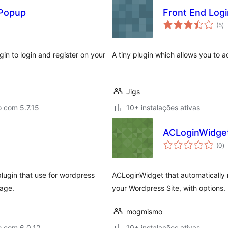
 Popup
Front End Log
av
(5
)
to
n to login and register on your
A tiny plugin which allows you to 
Jigs
 com 5.7.15
10+ instalações ativas
ACLoginWidge
a
(0
)
to
ugin that use for wordpress
ACLoginWidget that automatically ma
page.
your Wordpress Site, with options.
mogmismo
o com 6.0.12
10+ instalações ativas