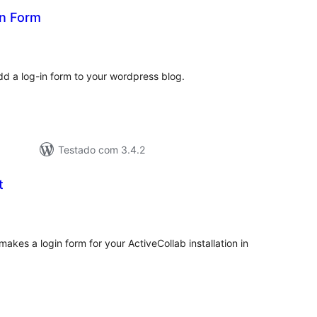
in Form
aliações
tais
add a log-in form to your wordpress blog.
Testado com 3.4.2
t
valiações
tais
kes a login form for your ActiveCollab installation in