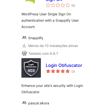
avaliações
(0
)
totais
WordPress User Single Sign On
authentication with a Snapplify User
Account.
Snapplify
Menos de 10 instalações ativas
Testado com 6.8.7
Login Obfuscator
avaliações
(2
)
totais
Enhance your site's security with Login
Obfuscator.
pascal.sikora