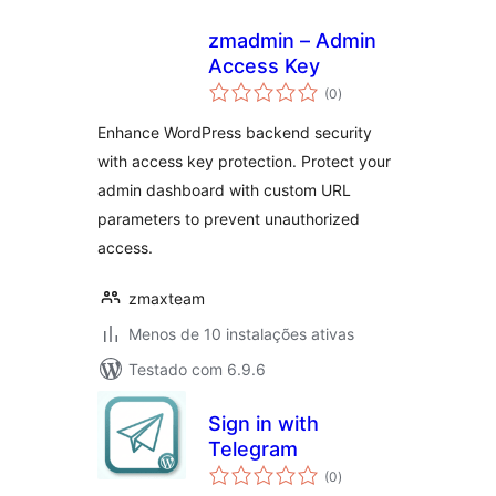
zmadmin – Admin
Access Key
avaliações
(0
)
totais
Enhance WordPress backend security
with access key protection. Protect your
admin dashboard with custom URL
parameters to prevent unauthorized
access.
zmaxteam
Menos de 10 instalações ativas
Testado com 6.9.6
Sign in with
Telegram
avaliações
(0
)
totais