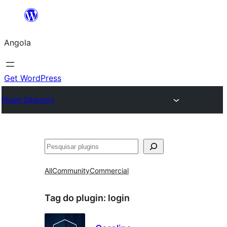
Saltar
para
Angola
o
conteúdo
Get WordPress
Plugin Directory
Pesquisar
All
Community
Commercial
Tag do plugin:
login