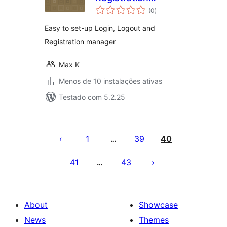
avaliações
Redirects manager
(0
)
totais
Easy to set-up Login, Logout and
Registration manager
Max K
Menos de 10 instalações ativas
Testado com 5.2.25
Posts
pagination
1
39
40
…
41
43
…
About
Showcase
News
Themes