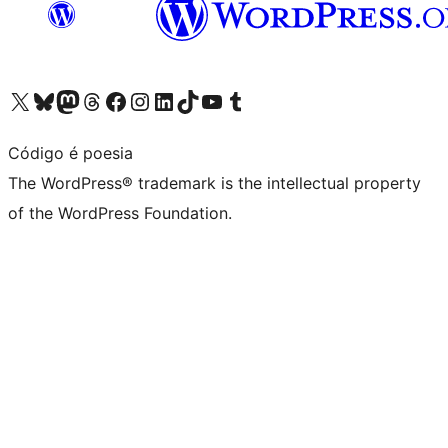
Visit our X (formerly Twitter) account
Visit our Bluesky account
Visit our Mastodon account
Visit our Threads account
Visit our Facebook page
Visit our Instagram account
Visit our LinkedIn account
Visit our TikTok account
Visit our YouTube channel
Visit our Tumblr account
Código é poesia
The WordPress® trademark is the intellectual property
of the WordPress Foundation.