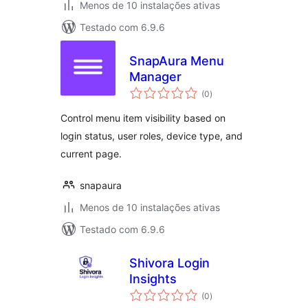
Menos de 10 instalações ativas
Testado com 6.9.6
SnapAura Menu
Manager
avaliações
(0
)
totais
Control menu item visibility based on
login status, user roles, device type, and
current page.
snapaura
Menos de 10 instalações ativas
Testado com 6.9.6
Shivora Login
Insights
avaliações
(0
)
totais