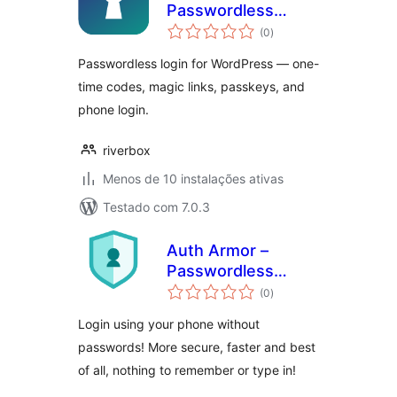
Passwordless
avaliações
Login
(0
)
totais
Passwordless login for WordPress — one-
time codes, magic links, passkeys, and
phone login.
riverbox
Menos de 10 instalações ativas
Testado com 7.0.3
Auth Armor –
Passwordless
avaliações
Login
(0
)
totais
Login using your phone without
passwords! More secure, faster and best
of all, nothing to remember or type in!