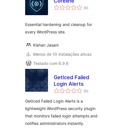
Coreline
avaliações
(0
)
totais
Essential hardening and cleanup for
every WordPress site.
Kishan Jasani
Menos de 10 instalações ativas
Testado com 6.9.6
GetIced Failed
Login Alerts
avaliações
(0
)
totais
GetIced Failed Login Alerts is a
lightweight WordPress security plugin
that monitors failed login attempts and
notifies administrators instantly.