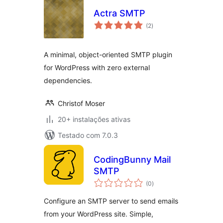
Actra SMTP
avaliações
(2
)
totais
A minimal, object-oriented SMTP plugin
for WordPress with zero external
dependencies.
Christof Moser
20+ instalações ativas
Testado com 7.0.3
CodingBunny Mail
SMTP
avaliações
(0
)
totais
Configure an SMTP server to send emails
from your WordPress site. Simple,