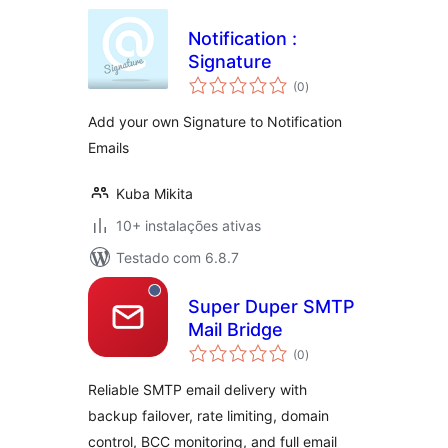
Notification :
Signature
avaliações
(0
)
totais
Add your own Signature to Notification
Emails
Kuba Mikita
10+ instalações ativas
Testado com 6.8.7
Super Duper SMTP
Mail Bridge
avaliações
(0
)
totais
Reliable SMTP email delivery with
backup failover, rate limiting, domain
control, BCC monitoring, and full email