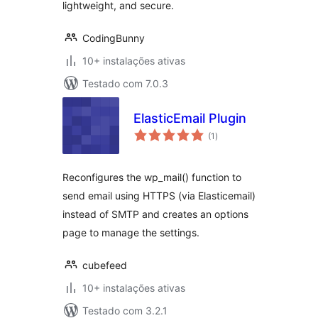
lightweight, and secure.
CodingBunny
10+ instalações ativas
Testado com 7.0.3
ElasticEmail Plugin
avaliações
(1
)
totais
Reconfigures the wp_mail() function to
send email using HTTPS (via Elasticemail)
instead of SMTP and creates an options
page to manage the settings.
cubefeed
10+ instalações ativas
Testado com 3.2.1