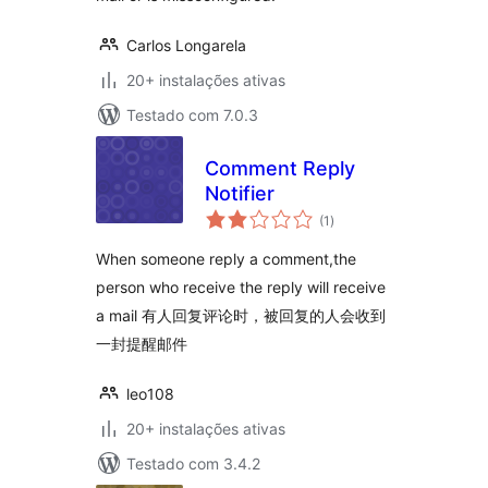
Carlos Longarela
20+ instalações ativas
Testado com 7.0.3
Comment Reply
Notifier
avaliações
(1
)
totais
When someone reply a comment,the
person who receive the reply will receive
a mail 有人回复评论时，被回复的人会收到
一封提醒邮件
leo108
20+ instalações ativas
Testado com 3.4.2