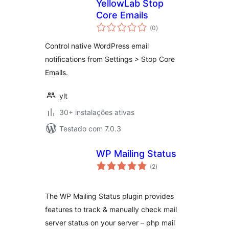
YellowLab Stop
Core Emails
avaliações
(0
)
totais
Control native WordPress email
notifications from Settings > Stop Core
Emails.
ylt
30+ instalações ativas
Testado com 7.0.3
WP Mailing Status
avaliações
(2
)
totais
The WP Mailing Status plugin provides
features to track & manually check mail
server status on your server – php mail