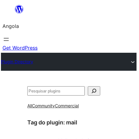
Saltar
para
Angola
o
conteúdo
Get WordPress
Plugin Directory
Pesquisar
All
Community
Commercial
Tag do plugin:
mail