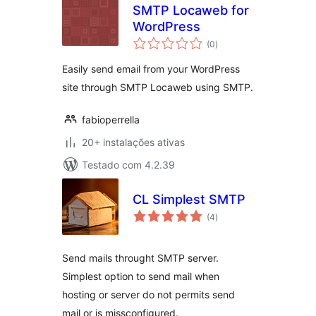
SMTP Locaweb for
WordPress
avaliações
(0
)
totais
Easily send email from your WordPress
site through SMTP Locaweb using SMTP.
fabioperrella
20+ instalações ativas
Testado com 4.2.39
CL Simplest SMTP
avaliações
(4
)
totais
Send mails throught SMTP server.
Simplest option to send mail when
hosting or server do not permits send
mail or is missconfigured.