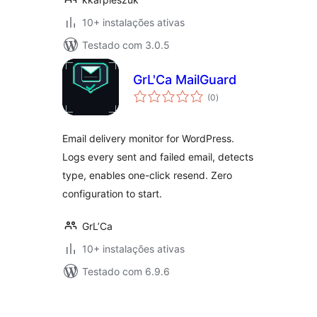
10+ instalações ativas
Testado com 3.0.5
GrL'Ca MailGuard
avaliações
(0
)
totais
Email delivery monitor for WordPress.
Logs every sent and failed email, detects
type, enables one-click resend. Zero
configuration to start.
GrL’Ca
10+ instalações ativas
Testado com 6.9.6
Posts