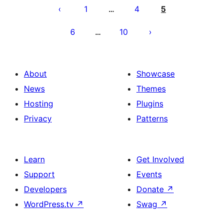
pagination
1
4
5
…
6
10
…
About
Showcase
News
Themes
Hosting
Plugins
Privacy
Patterns
Learn
Get Involved
Support
Events
Developers
Donate
↗
WordPress.tv
↗
Swag
↗