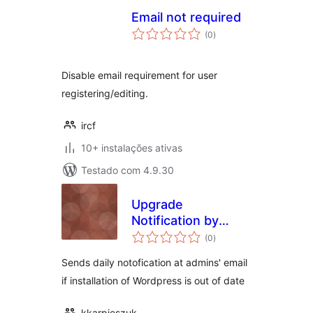
Email not required
avaliações
(0
)
totais
Disable email requirement for user
registering/editing.
ircf
10+ instalações ativas
Testado com 4.9.30
Upgrade
Notification by
avaliações
Email
(0
)
totais
Sends daily notofication at admins' email
if installation of Wordpress is out of date
kkarpieszuk