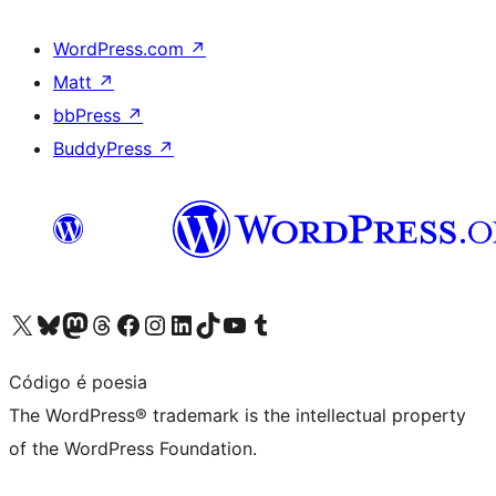
WordPress.com
↗
Matt
↗
bbPress
↗
BuddyPress
↗
Visit our X (formerly Twitter) account
Visit our Bluesky account
Visit our Mastodon account
Visit our Threads account
Visit our Facebook page
Visit our Instagram account
Visit our LinkedIn account
Visit our TikTok account
Visit our YouTube channel
Visit our Tumblr account
Código é poesia
The WordPress® trademark is the intellectual property
of the WordPress Foundation.