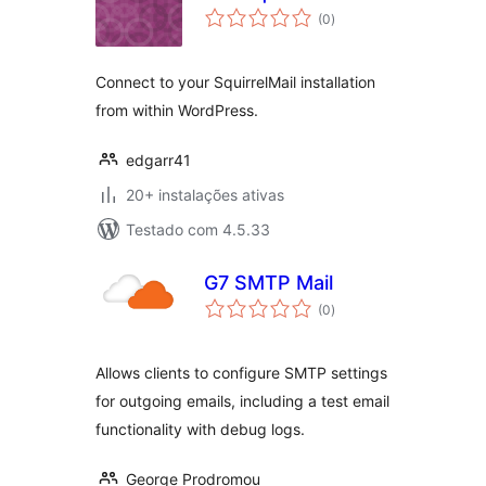
avaliações
(0
)
totais
Connect to your SquirrelMail installation
from within WordPress.
edgarr41
20+ instalações ativas
Testado com 4.5.33
G7 SMTP Mail
avaliações
(0
)
totais
Allows clients to configure SMTP settings
for outgoing emails, including a test email
functionality with debug logs.
George Prodromou