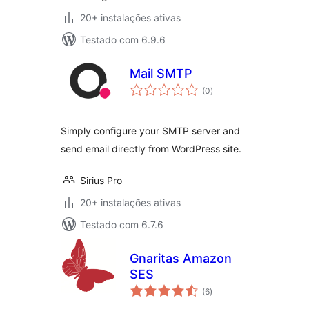
20+ instalações ativas
Testado com 6.9.6
Mail SMTP
avaliações
(0
)
totais
Simply configure your SMTP server and
send email directly from WordPress site.
Sirius Pro
20+ instalações ativas
Testado com 6.7.6
Gnaritas Amazon
SES
avaliações
(6
)
totais