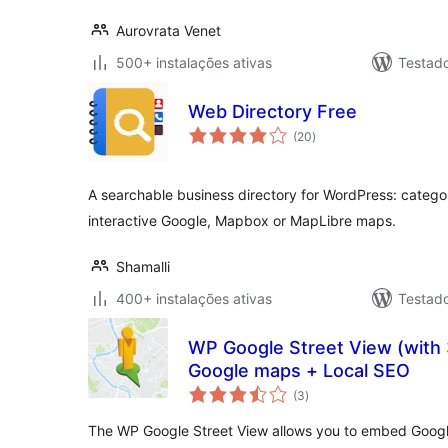
Aurovrata Venet
500+ instalações ativas
Testad
Web Directory Free
avaliações
(20
)
totais
A searchable business directory for WordPress: categor
interactive Google, Mapbox or MapLibre maps.
Shamalli
400+ instalações ativas
Testad
WP Google Street View (with 3
Google maps + Local SEO
avaliações
(3
)
totais
The WP Google Street View allows you to embed Google 