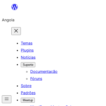
Saltar
para
Angola
o
conteúdo
Temas
Plugins
Notícias
Suporte
Documentação
Fóruns
Sobre
Padrões
Meetup