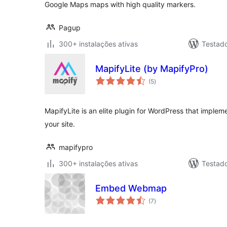
Google Maps maps with high quality markers.
Pagup
300+ instalações ativas
Testad
MapifyLite (by MapifyPro)
avaliações
(5
)
totais
MapifyLite is an elite plugin for WordPress that imple
your site.
mapifypro
300+ instalações ativas
Testad
Embed Webmap
avaliações
(7
)
totais