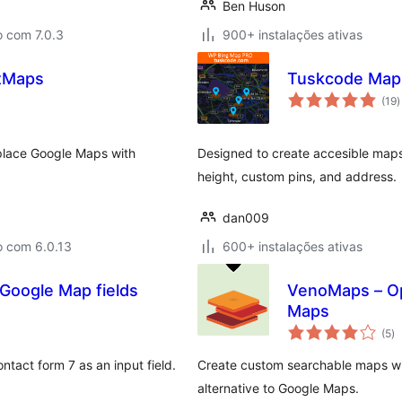
Ben Huson
o com 7.0.3
900+ instalações ativas
tMaps
Tuskcode Map 
a
(19
)
t
place Google Maps with
Designed to create accesible maps 
height, custom pins, and address.
dan009
o com 6.0.13
600+ instalações ativas
 Google Map fields
VenoMaps – Op
Maps
av
(5
)
to
ntact form 7 as an input field.
Create custom searchable maps wit
alternative to Google Maps.