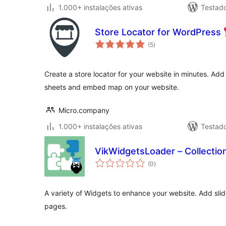
1.000+ instalações ativas
Testad
Store Locator for WordPress
avaliações
(5
)
totais
Create a store locator for your website in minutes. Add 
sheets and embed map on your website.
Micro.company
1.000+ instalações ativas
Testad
VikWidgetsLoader – Collectio
avaliações
(0
)
totais
A variety of Widgets to enhance your website. Add slid
pages.