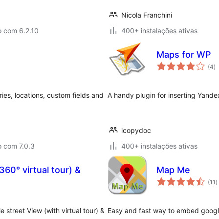
Nicola Franchini
o com 6.2.10
400+ instalações ativas
Maps for WP
a
(4
)
to
ies, locations, custom fields and
A handy plugin for inserting Yand
icopydoc
o com 7.0.3
400+ instalações ativas
60° virtual tour) &
Map Me
a
(11
)
t
street View (with virtual tour) &
Easy and fast way to embed googl