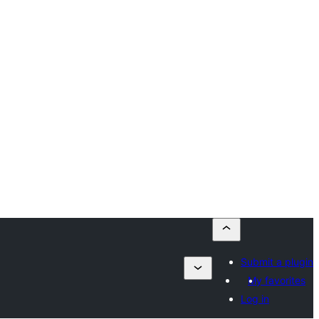
Submit a plugin
My favorites
Log in