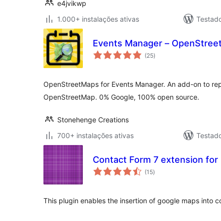
e4jvikwp
1.000+ instalações ativas
Testad
Events Manager – OpenStree
avaliações
(25
)
totais
OpenStreetMaps for Events Manager. An add-on to re
OpenStreetMap. 0% Google, 100% open source.
Stonehenge Creations
700+ instalações ativas
Testad
Contact Form 7 extension for
avaliações
(15
)
totais
This plugin enables the insertion of google maps into co