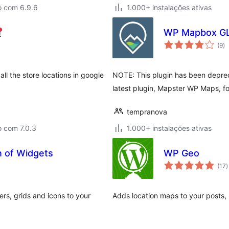
o com 6.9.6
1.000+ instalações ativas
WP Mapbox GL
av
(9
)
to
all the store locations in google
NOTE: This plugin has been deprec
latest plugin, Mapster WP Maps, f
tempranova
o com 7.0.3
1.000+ instalações ativas
n of Widgets
WP Geo
a
(17
)
t
ers, grids and icons to your
Adds location maps to your posts,