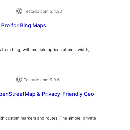
Testado com 5.4.20
Pro for Bing Maps
valiações
otais
from bing, with multiple options of pins, width,
Testado com 6.9.6
enStreetMap & Privacy-Friendly Geo
aliações
tais
h custom markers and routes. The simple, private