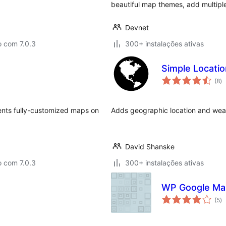
beautiful map themes, add multiple
Devnet
o com 7.0.3
300+ instalações ativas
Simple Locatio
av
(8
)
to
ments fully-customized maps on
Adds geographic location and wea
David Shanske
o com 7.0.3
300+ instalações ativas
WP Google Ma
av
(5
)
to