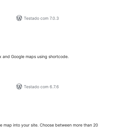
Testado com 7.0.3
valiações
tais
ex and Google maps using shortcode.
Testado com 6.7.6
valiações
otais
e map into your site. Choose between more than 20