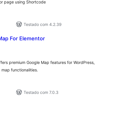
 or page using Shortcode
Testado com 4.2.39
Map For Elementor
aliações
tais
ffers premium Google Map features for WordPress,
map functionalities.
Testado com 7.0.3