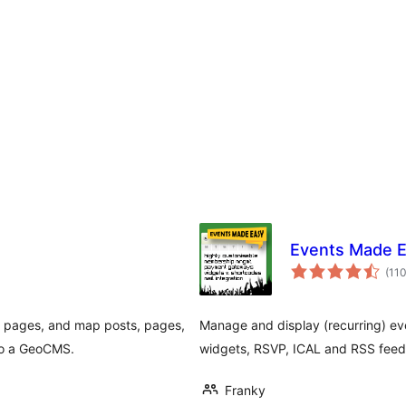
Events Made 
(11
 pages, and map posts, pages,
Manage and display (recurring) ev
to a GeoCMS.
widgets, RSVP, ICAL and RSS fee
Franky