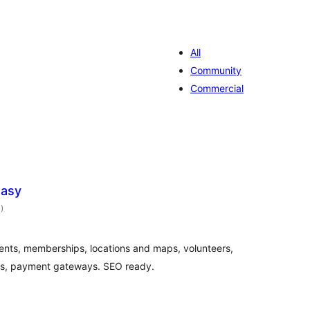
All
Community
Commercial
Easy
avaliações
0
)
totais
ents, memberships, locations and maps, volunteers,
ds, payment gateways. SEO ready.