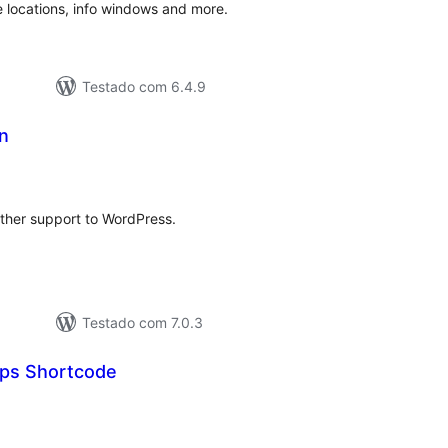
 locations, info windows and more.
Testado com 6.4.9
n
aliações
tais
ther support to WordPress.
Testado com 7.0.3
ps Shortcode
aliações
tais