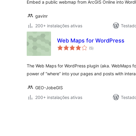
Embed a public webmap from ArcGIS Online into WordP
gavinr
200+ instalações ativas
Testad
Web Maps for WordPress
avaliações
(5
)
totais
The Web Maps for WordPress plugin (aka. WebMaps for
power of “where” into your pages and posts with inter
GEO-JobeGIS
200+ instalações ativas
Testad
Posts
pagination