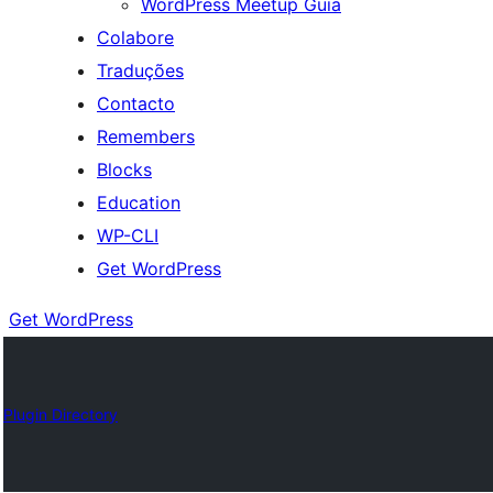
WordPress Meetup Guia
Colabore
Traduções
Contacto
Remembers
Blocks
Education
WP-CLI
Get WordPress
Get WordPress
Plugin Directory