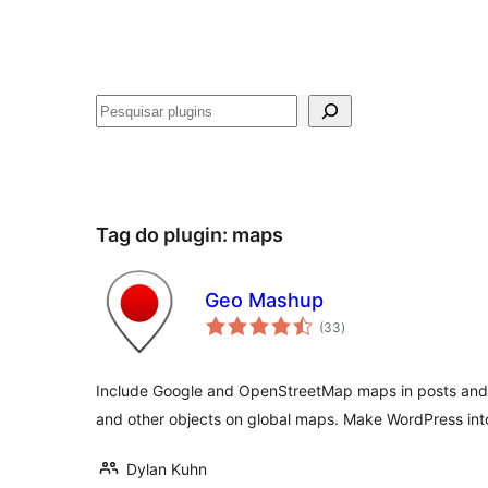
Pesquisar
Tag do plugin:
maps
Geo Mashup
avaliações
(33
)
totais
Include Google and OpenStreetMap maps in posts and
and other objects on global maps. Make WordPress in
Dylan Kuhn