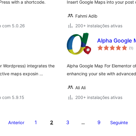
ress with a shortcode.
Insert Google Maps into your post
Fahmi Adib
o com 5.0.26
200+ instalações ativas
Alpha Google 
av
(1
)
to
 Wordpress) integrates the
Alpha Google Map For Elementor o
active maps exposin …
enhancing your site with advanced 
Ali Ali
o com 5.9.15
200+ instalações ativas
1
2
3
9
Anterior
…
Seguinte