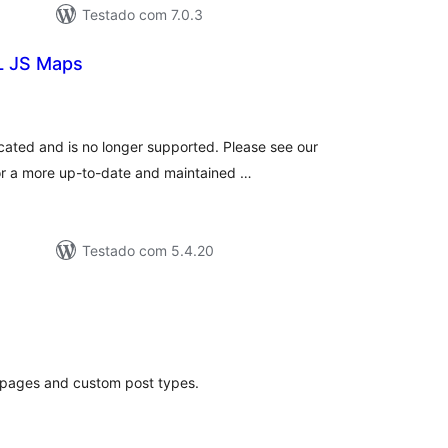
Testado com 7.0.3
 JS Maps
aliações
tais
ated and is no longer supported. Please see our
or a more up-to-date and maintained …
Testado com 5.4.20
valiações
otais
 pages and custom post types.